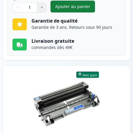
Ajouter au panier
−
+
,
Brother TN3170 (TN3130) tone
Quantité
Utilisez les boutons pour ajuster
Quantité
:
1
Garantie de qualité
Garantie de 3 ans. Retours sous 90 jours
Livraison gratuite
commandes dès 49€
Avec puce