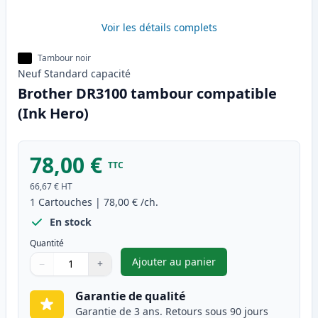
Voir les détails complets
Tambour noir
Neuf
Standard
capacité
Brother DR3100 tambour compatible
(Ink Hero)
78,00 €
TTC
66,67 €
HT
1
Cartouches
|
78,00 €
/ch.
En stock
Quantité
Ajouter au panier
−
+
,
Brother DR3100 tambour comp
Quantité
Utilisez les boutons pour ajuster
Quantité
:
1
Garantie de qualité
Garantie de 3 ans. Retours sous 90 jours