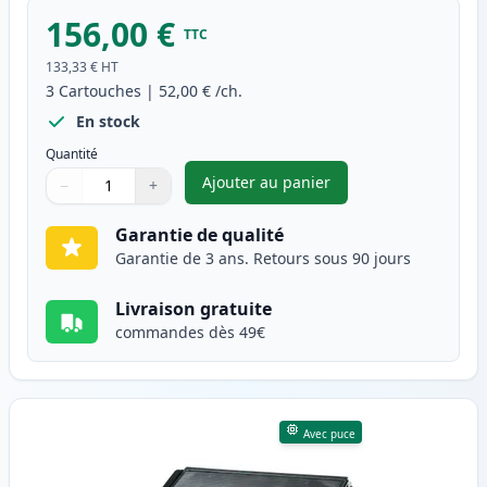
156,00 €
TTC
133,33 €
HT
3
Cartouches
|
52,00 €
/ch.
En stock
Quantité
Ajouter au panier
−
+
,
Pack de 3 Brother TN3170 & 
Quantité
Utilisez les boutons pour ajuster
Quantité
:
1
Garantie de qualité
Garantie de 3 ans. Retours sous 90 jours
Livraison gratuite
commandes dès 49€
Avec puce