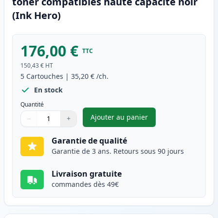
toner compatibles haute capacité noir
(Ink Hero)
176,00 €
TTC
150,43 €
HT
5
Cartouches
|
35,20 €
/ch.
En stock
Quantité
Ajouter au panier
−
+
,
Pack de 5 Brother TN3170 (TN
Quantité
Utilisez les boutons pour ajuster
Quantité
:
1
Garantie de qualité
Garantie de 3 ans. Retours sous 90 jours
Livraison gratuite
commandes dès 49€