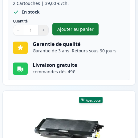
2
Cartouches
|
39,00 €
/ch.
En stock
Quantité
Ajouter au panier
−
+
,
Pack de 2 Brother TN3170 (TN
Quantité
Utilisez les boutons pour ajuster
Quantité
:
1
Garantie de qualité
Garantie de 3 ans. Retours sous 90 jours
Livraison gratuite
commandes dès 49€
Avec puce