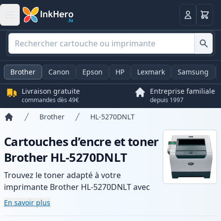
Panier
Connexio
Brother
Canon
Epson
HP
Lexmark
Samsung
Livraison gratuite
Entreprise familiale
commandes dès 49€
depuis 1997
Brother
HL-5270DNLT
Accueil
Cartouches d’encre et toner
Brother HL-5270DNLT
Trouvez le toner adapté à votre
imprimante Brother HL-5270DNLT avec
notre gamme de cartouches compatibles
En savoir plus
et haute capacité. Profitez d’une qualité