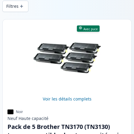
d’impression constante et d’une livraison
Filtres
rapide depuis un stock local en .
Produits
Avec puce
Voir les détails complets
Noir
Neuf
Haute
capacité
Pack de 5 Brother TN3170 (TN3130)