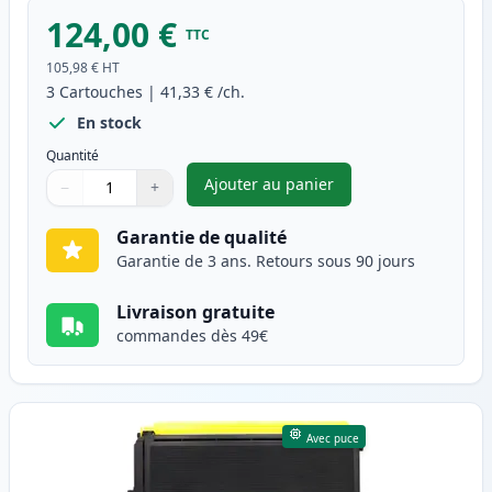
124,00 €
TTC
105,98 €
HT
3
Cartouches
|
41,33 €
/ch.
En stock
Quantité
Ajouter au panier
−
+
,
Pack de 3 Brother TN3280 & 
Quantité
Utilisez les boutons pour ajuster
Quantité
:
1
Garantie de qualité
Garantie de 3 ans. Retours sous 90 jours
Livraison gratuite
commandes dès 49€
Avec puce