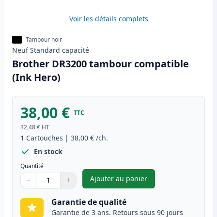
Voir les détails complets
Tambour noir
Neuf
Standard
capacité
Brother DR3200 tambour compatible
(Ink Hero)
38,00 €
TTC
32,48 €
HT
1
Cartouches
|
38,00 €
/ch.
En stock
Quantité
Ajouter au panier
−
+
,
Brother DR3200 tambour comp
Quantité
Utilisez les boutons pour ajuster
Quantité
:
1
Garantie de qualité
Garantie de 3 ans. Retours sous 90 jours