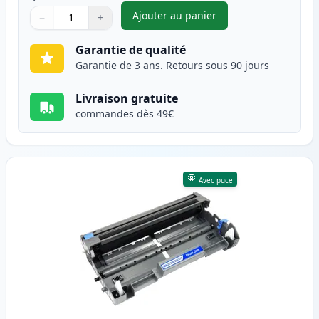
Ajouter au panier
−
+
,
Brother TN3280 (TN3230) tone
Quantité
Utilisez les boutons pour ajuster
Quantité
:
1
Garantie de qualité
Garantie de 3 ans. Retours sous 90 jours
Livraison gratuite
commandes dès 49€
Avec puce