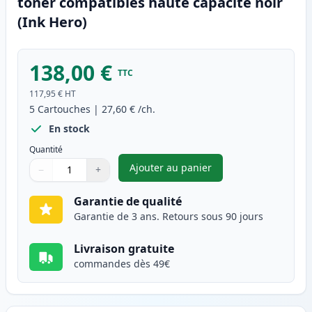
toner compatibles haute capacité noir
(Ink Hero)
138,00 €
TTC
117,95 €
HT
5
Cartouches
|
27,60 €
/ch.
En stock
Quantité
Ajouter au panier
−
+
,
Pack de 5 Brother TN3280 (TN
Quantité
Utilisez les boutons pour ajuster
Quantité
:
1
Garantie de qualité
Garantie de 3 ans. Retours sous 90 jours
Livraison gratuite
commandes dès 49€