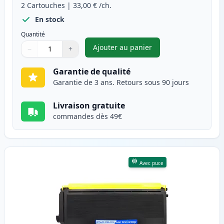
2
Cartouches
|
33,00 €
/ch.
En stock
Quantité
Ajouter au panier
−
+
,
Pack de 2 Brother TN3280 (TN
Quantité
Utilisez les boutons pour ajuster
Quantité
:
1
Garantie de qualité
Garantie de 3 ans. Retours sous 90 jours
Livraison gratuite
commandes dès 49€
Avec puce