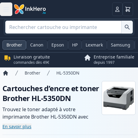
Panier
Connexio
Brother
Canon
Epson
HP
Lexmark
Samsung
Livraison gratuite
Entreprise familiale
commandes dès 49€
depuis 1997
Brother
HL-5350DN
Accueil
Cartouches d’encre et toner
Brother HL-5350DN
Trouvez le toner adapté à votre
imprimante Brother HL-5350DN avec
notre gamme de cartouches compatibles
En savoir plus
et haute capacité. Profitez d’une qualité