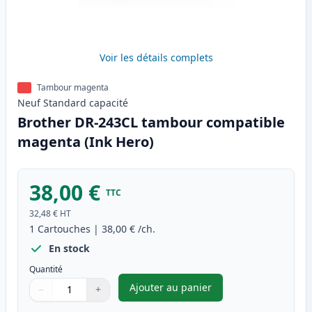
Voir les détails complets
Tambour magenta
Neuf
Standard
capacité
Brother DR-243CL tambour compatible
magenta (Ink Hero)
38,00 €
TTC
32,48 €
HT
1
Cartouches
|
38,00 €
/ch.
En stock
Quantité
Ajouter au panier
−
+
,
Brother DR-243CL tambour co
Quantité
Utilisez les boutons pour ajuster
Quantité
:
1