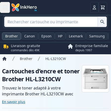
Panier
Connexio
Brother
Canon
Epson
HP
Lexmark
Samsung
Livraison gratuite
Entreprise familiale
commandes dès 49€
depuis 1997
Brother
HL-L3210CW
Accueil
Cartouches d’encre et toner
Brother HL-L3210CW
Trouvez le toner adapté à votre
imprimante Brother HL-L3210CW avec
notre gamme de cartouches compatibles
En savoir plus
et haute capacité. Profitez d’une qualité