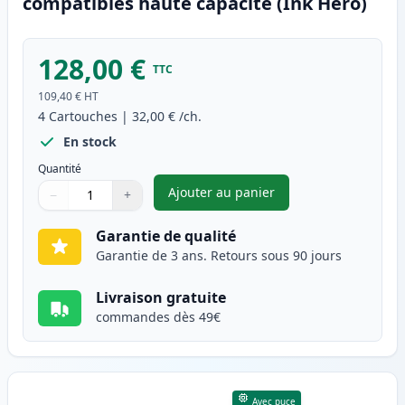
compatibles haute capacité (Ink Hero)
128,00 €
TTC
109,40 €
HT
4
Cartouches
|
32,00 €
/ch.
En stock
Quantité
Ajouter au panier
−
+
,
Pack de 4 Brother TN247 (TN2
Quantité
Utilisez les boutons pour ajuster
Quantité
:
1
Garantie de qualité
Garantie de 3 ans. Retours sous 90 jours
Livraison gratuite
commandes dès 49€
Avec puce