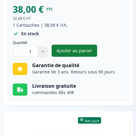
38,00 €
TTC
32,48 €
HT
1
Cartouches
|
38,00 €
/ch.
En stock
Quantité
Ajouter au panier
−
+
,
Brother DR-243CL tambour co
Quantité
Utilisez les boutons pour ajuster
Quantité
:
1
Garantie de qualité
Garantie de 3 ans. Retours sous 90 jours
Livraison gratuite
commandes dès 49€
Avec puce