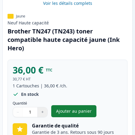
Voir les détails complets
Jaune
Neuf
Haute
capacité
Brother TN247 (TN243) toner
compatible haute capacité jaune (Ink
Hero)
36,00 €
TTC
30,77 €
HT
1
Cartouches
|
36,00 €
/ch.
En stock
Quantité
Ajouter au panier
−
+
,
Brother TN247 (TN243) toner 
Quantité
Utilisez les boutons pour ajuster
Quantité
:
1
Garantie de qualité
Garantie de 3 ans. Retours sous 90 jours