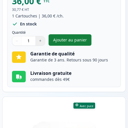
36,00 €
TTC
30,77 €
HT
1
Cartouches
|
36,00 €
/ch.
En stock
Quantité
Ajouter au panier
−
+
,
Brother TN247 (TN243) toner 
Quantité
Utilisez les boutons pour ajuster
Quantité
:
1
Garantie de qualité
Garantie de 3 ans. Retours sous 90 jours
Livraison gratuite
commandes dès 49€
Avec puce