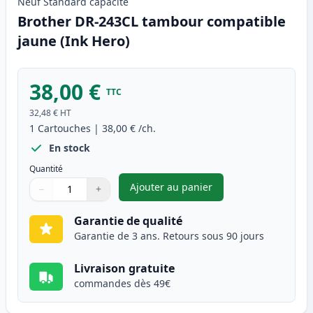
Neuf
Standard
capacité
Brother DR-243CL tambour compatible
jaune (Ink Hero)
38,00 €
TTC
32,48 €
HT
1
Cartouches
|
38,00 €
/ch.
En stock
Quantité
Ajouter au panier
−
+
,
Brother DR-243CL tambour co
Quantité
Utilisez les boutons pour ajuster
Quantité
:
1
Garantie de qualité
Garantie de 3 ans. Retours sous 90 jours
Livraison gratuite
commandes dès 49€