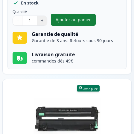
En stock
Quantité
Ajouter au panier
−
+
,
Brother DR-243CL tambour co
Quantité
Utilisez les boutons pour ajuster
Quantité
:
1
Garantie de qualité
Garantie de 3 ans. Retours sous 90 jours
Livraison gratuite
commandes dès 49€
Avec puce