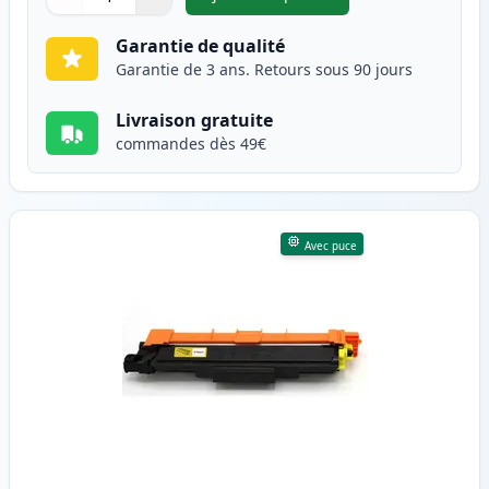
,
Brother TN247 (TN243) toner
Quantité
Utilisez les boutons pour ajuster
Quantité
:
1
Garantie de qualité
Garantie de 3 ans. Retours sous 90 jours
Livraison gratuite
commandes dès 49€
Avec puce