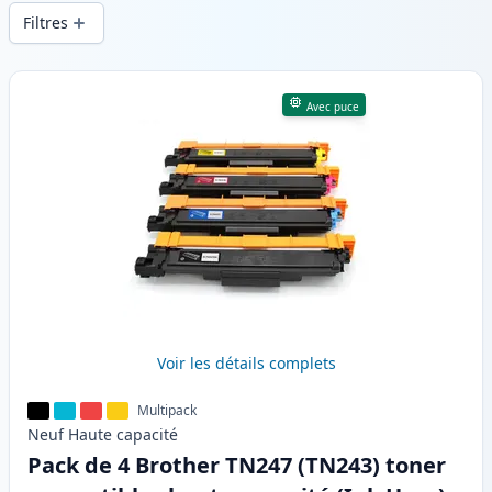
d’impression constante et d’une livraison
Filtres
rapide depuis un stock local en .
Produits
Avec puce
Voir les détails complets
Multipack
Neuf
Haute
capacité
Pack de 4 Brother TN247 (TN243) toner