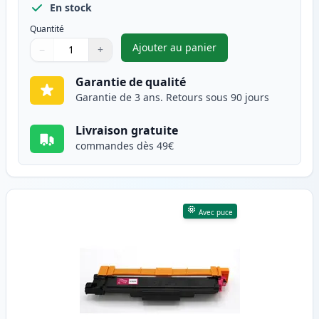
En stock
Quantité
Ajouter au panier
−
+
,
Brother TN247 (TN243) toner 
Quantité
Utilisez les boutons pour ajuster
Quantité
:
1
Garantie de qualité
Garantie de 3 ans. Retours sous 90 jours
Livraison gratuite
commandes dès 49€
Avec puce