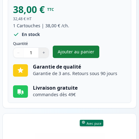
38,00 €
TTC
32,48 €
HT
1
Cartouches
|
38,00 €
/ch.
En stock
Quantité
Ajouter au panier
−
+
,
Brother DR-243CL tambour co
Quantité
Utilisez les boutons pour ajuster
Quantité
:
1
Garantie de qualité
Garantie de 3 ans. Retours sous 90 jours
Livraison gratuite
commandes dès 49€
Avec puce