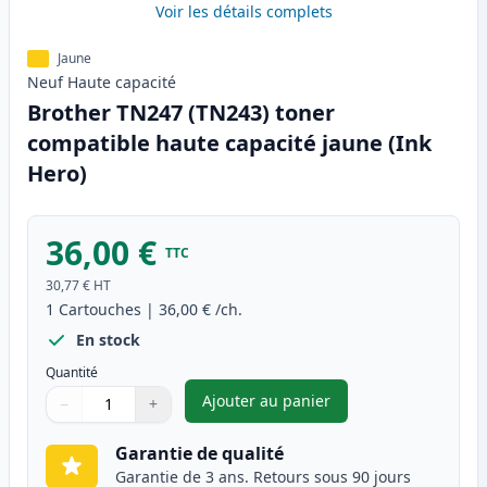
Voir les détails complets
Jaune
Neuf
Haute
capacité
Brother TN247 (TN243) toner
compatible haute capacité jaune (Ink
Hero)
36,00 €
TTC
30,77 €
HT
1
Cartouches
|
36,00 €
/ch.
En stock
Quantité
Ajouter au panier
−
+
,
Brother TN247 (TN243) toner 
Quantité
Utilisez les boutons pour ajuster
Quantité
:
1
Garantie de qualité
Garantie de 3 ans. Retours sous 90 jours