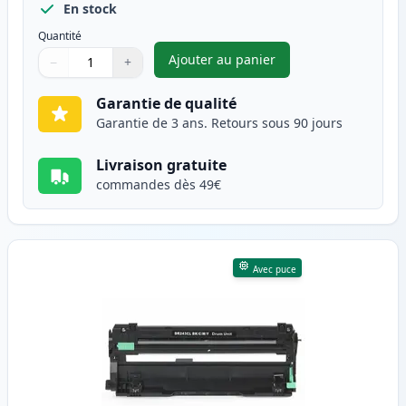
En stock
Quantité
Ajouter au panier
−
+
,
Brother DR-243CL tambour co
Quantité
Utilisez les boutons pour ajuster
Quantité
:
1
Garantie de qualité
Garantie de 3 ans. Retours sous 90 jours
Livraison gratuite
commandes dès 49€
Avec puce