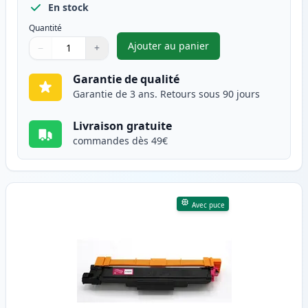
En stock
Quantité
Ajouter au panier
−
+
,
Brother TN247 (TN243) toner 
Quantité
Utilisez les boutons pour ajuster
Quantité
:
1
Garantie de qualité
Garantie de 3 ans. Retours sous 90 jours
Livraison gratuite
commandes dès 49€
Avec puce