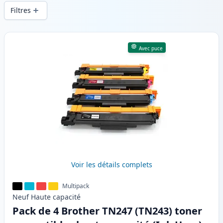
d’impression constante et d’une livraison
Filtres
rapide depuis un stock local en .
Produits
Avec puce
Voir les détails complets
Multipack
Neuf
Haute
capacité
Pack de 4 Brother TN247 (TN243) toner