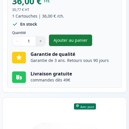
36,00 €
TTC
30,77 €
HT
1
Cartouches
|
36,00 €
/ch.
En stock
Quantité
Ajouter au panier
−
+
,
Brother TN247 (TN243) toner 
Quantité
Utilisez les boutons pour ajuster
Quantité
:
1
Garantie de qualité
Garantie de 3 ans. Retours sous 90 jours
Livraison gratuite
commandes dès 49€
Avec puce