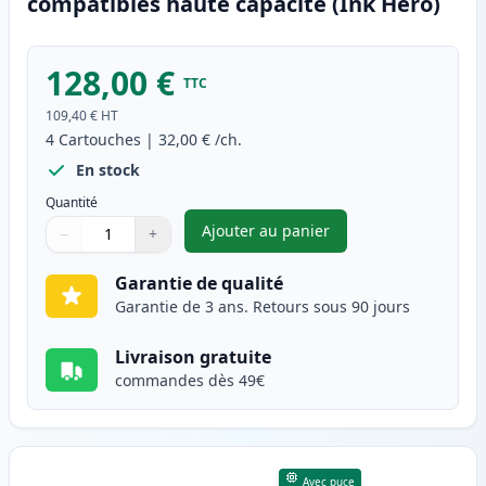
compatibles haute capacité (Ink Hero)
128,00 €
TTC
109,40 €
HT
4
Cartouches
|
32,00 €
/ch.
En stock
Quantité
Ajouter au panier
−
+
,
Pack de 4 Brother TN247 (TN2
Quantité
Utilisez les boutons pour ajuster
Quantité
:
1
Garantie de qualité
Garantie de 3 ans. Retours sous 90 jours
Livraison gratuite
commandes dès 49€
Avec puce