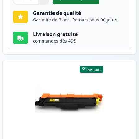
,
Brother TN247 (TN243) toner
Quantité
Utilisez les boutons pour ajuster
Quantité
:
1
Garantie de qualité
Garantie de 3 ans. Retours sous 90 jours
Livraison gratuite
commandes dès 49€
Avec puce