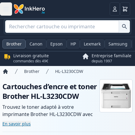
Panier
Connexio
Brother
Canon
Epson
HP
Lexmark
Samsung
Livraison gratuite
Entreprise familiale
commandes dès 49€
depuis 1997
Brother
HL-L3230CDW
Accueil
Cartouches d’encre et toner
Brother HL-L3230CDW
Trouvez le toner adapté à votre
imprimante Brother HL-L3230CDW avec
notre gamme de cartouches compatibles
En savoir plus
et haute capacité. Profitez d’une qualité