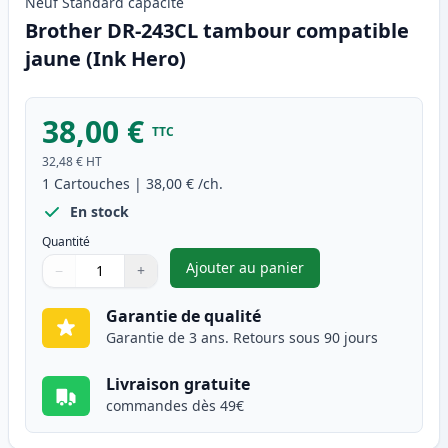
Neuf
Standard
capacité
Brother DR-243CL tambour compatible
jaune (Ink Hero)
38,00 €
TTC
32,48 €
HT
1
Cartouches
|
38,00 €
/ch.
En stock
Quantité
Ajouter au panier
−
+
,
Brother DR-243CL tambour co
Quantité
Utilisez les boutons pour ajuster
Quantité
:
1
Garantie de qualité
Garantie de 3 ans. Retours sous 90 jours
Livraison gratuite
commandes dès 49€