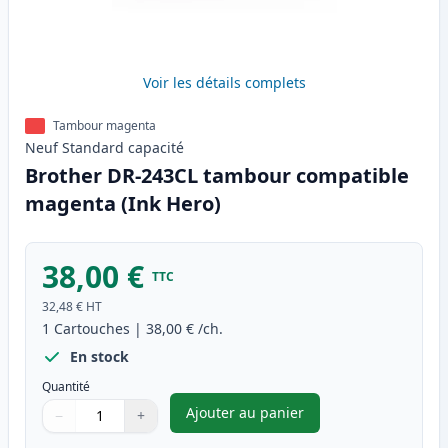
Voir les détails complets
Tambour magenta
Neuf
Standard
capacité
Brother DR-243CL tambour compatible
magenta (Ink Hero)
38,00 €
TTC
32,48 €
HT
1
Cartouches
|
38,00 €
/ch.
En stock
Quantité
Ajouter au panier
−
+
,
Brother DR-243CL tambour co
Quantité
Utilisez les boutons pour ajuster
Quantité
:
1