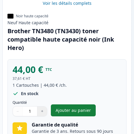
Voir les détails complets
Noir haute capacité
Neuf
Haute
capacité
Brother TN3480 (TN3430) toner
compatible haute capacité noir (Ink
Hero)
44,00 €
TTC
37,61 €
HT
1
Cartouches
|
44,00 €
/ch.
En stock
Quantité
Ajouter au panier
−
+
,
Brother TN3480 (TN3430) tone
Quantité
Utilisez les boutons pour ajuster
Quantité
:
1
Garantie de qualité
Garantie de 3 ans. Retours sous 90 jours