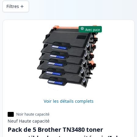
d’impression constante et d’une livraison
Filtres
rapide depuis un stock local en .
Produits
Avec puce
Voir les détails complets
Noir haute capacité
Neuf
Haute
capacité
Pack de 5 Brother TN3480 toner