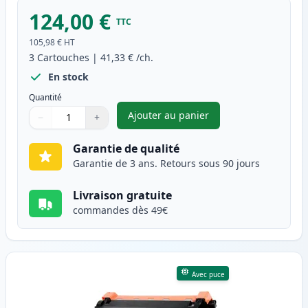
124,00 €
TTC
105,98 €
HT
3
Cartouches
|
41,33 €
/ch.
En stock
Quantité
Ajouter au panier
−
+
,
Pack de 3 Brother TN3480 & 
Quantité
Utilisez les boutons pour ajuster
Quantité
:
1
Garantie de qualité
Garantie de 3 ans. Retours sous 90 jours
Livraison gratuite
commandes dès 49€
Avec puce