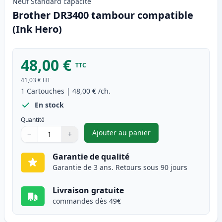
Neuf
Standard
capacité
Brother DR3400 tambour compatible
(Ink Hero)
48,00 €
TTC
41,03 €
HT
1
Cartouches
|
48,00 €
/ch.
En stock
Quantité
Ajouter au panier
−
+
,
Brother DR3400 tambour comp
Quantité
Utilisez les boutons pour ajuster
Quantité
:
1
Garantie de qualité
Garantie de 3 ans. Retours sous 90 jours
Livraison gratuite
commandes dès 49€