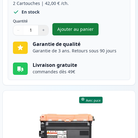
2
Cartouches
|
42,00 €
/ch.
En stock
Quantité
Ajouter au panier
−
+
,
Pack de 2 Brother TN3480 ton
Quantité
Utilisez les boutons pour ajuster
Quantité
:
1
Garantie de qualité
Garantie de 3 ans. Retours sous 90 jours
Livraison gratuite
commandes dès 49€
Avec puce