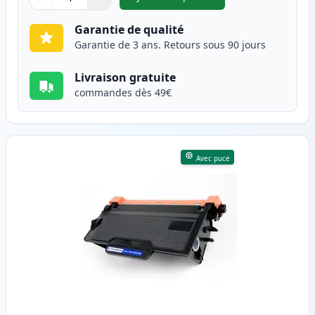
,
Brother TN-3430 toner compat
Quantité
Utilisez les boutons pour ajuster
Quantité
:
1
Garantie de qualité
Garantie de 3 ans. Retours sous 90 jours
Livraison gratuite
commandes dès 49€
Avec puce