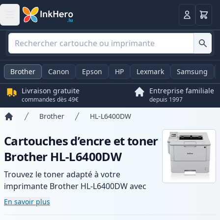
Panier
Connexio
Brother
Canon
Epson
HP
Lexmark
Samsung
Livraison gratuite
Entreprise familiale
commandes dès 49€
depuis 1997
Brother
HL-L6400DW
Accueil
Cartouches d’encre et toner
Brother HL-L6400DW
Trouvez le toner adapté à votre
imprimante Brother HL-L6400DW avec
notre gamme de cartouches compatibles
En savoir plus
et haute capacité. Profitez d’une qualité