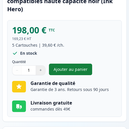
compatibles haute capacité noir (Ink
Hero)
198,00 €
TTC
169,23 €
HT
5
Cartouches
|
39,60 €
/ch.
En stock
Quantité
Ajouter au panier
−
+
,
Pack de 5 Brother TN3480 ton
Quantité
Utilisez les boutons pour ajuster
Quantité
:
1
Garantie de qualité
Garantie de 3 ans. Retours sous 90 jours
Livraison gratuite
commandes dès 49€