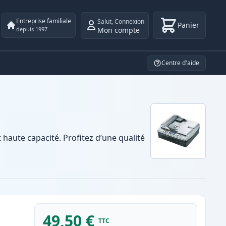
Entreprise familiale
Salut
,
Connexion
Panier
Mon compte
depuis 1997
Centre d'aide
aute capacité. Profitez d’une qualité
49,50 €
TTC