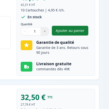
42,31 €
HT
10
Cartouches
|
4,95 €
/ch.
En stock
Quantité
Ajouter au panier
−
+
,
Pack de 10 Brother LC9
Quantité
Utilisez les boutons pour ajuster
Quantité
:
1
Garantie de qualité
Garantie de 3 ans. Retours sous
90 jours
Livraison gratuite
commandes dès 49€
32,50 €
TTC
27,78 €
HT