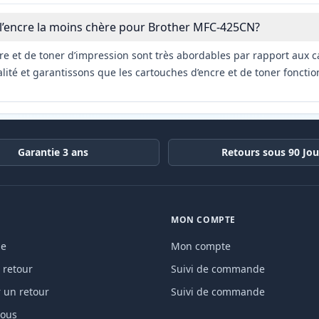
 l’encre la moins chère pour Brother MFC-425CN?
re et de toner d’impression sont très abordables par rapport aux c
ité et garantissons que les cartouches d’encre et de toner fonctio
Garantie 3 ans
Retours sous 90 Jou
MON COMPTE
de
Mon compte
 retour
Suivi de commande
un retour
Suivi de commande
nous