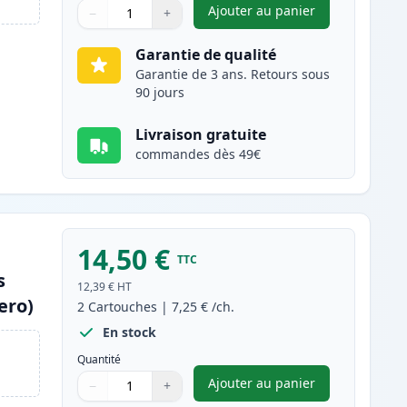
Ajouter au panier
−
+
,
Pack de 2 Brother LC90
Quantité
Utilisez les boutons pour ajuster
Quantité
:
1
Garantie de qualité
Garantie de 3 ans. Retours sous
90 jours
Livraison gratuite
commandes dès 49€
14,50 €
TTC
s
12,39 €
HT
ero)
2
Cartouches
|
7,25 €
/ch.
En stock
Quantité
Ajouter au panier
−
+
,
Pack de 2 Brother LC9
Quantité
Utilisez les boutons pour ajuster
Quantité
:
1