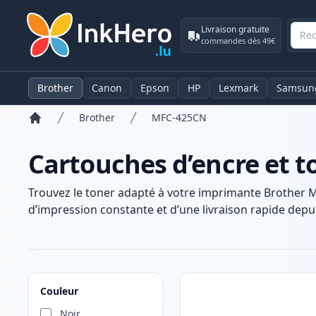
Livraison gratuite
commandes dès 49€
Brother
Canon
Epson
HP
Lexmark
Samsun
Brother
MFC-425CN
Accueil
Cartouches d’encre et 
Trouvez le toner adapté à votre imprimante Brother 
d’impression constante et d’une livraison rapide depui
Produits
Couleur
Noir