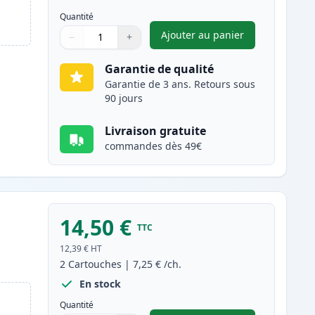
Quantité
Ajouter au panier
−
+
,
Pack de 2 Brother LC90
Quantité
Utilisez les boutons pour ajuster
Quantité
:
1
Garantie de qualité
Garantie de 3 ans. Retours sous
90 jours
Livraison gratuite
commandes dès 49€
14,50 €
TTC
s
12,39 €
HT
2
Cartouches
|
7,25 €
/ch.
En stock
Quantité