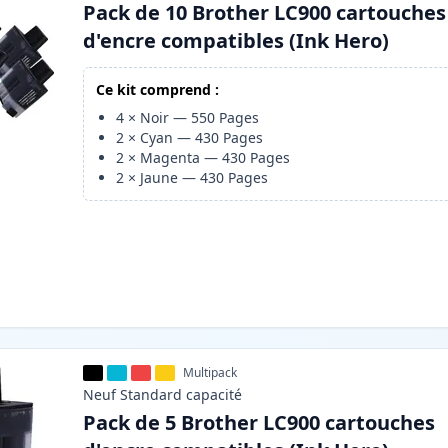
Pack de 10 Brother LC900 cartouches
d'encre compatibles (Ink Hero)
Ce kit comprend :
4
×
Noir
—
550
Pages
2
×
Cyan
—
430
Pages
2
×
Magenta
—
430
Pages
2
×
Jaune
—
430
Pages
Multipack
Neuf
Standard
capacité
Pack de 5 Brother LC900 cartouches