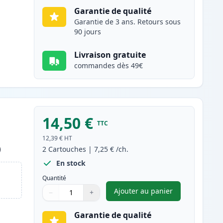
Garantie de qualité
Garantie de 3 ans. Retours sous
90 jours
Livraison gratuite
commandes dès 49€
14,50 €
TTC
12,39 €
HT
)
2
Cartouches
|
7,25 €
/ch.
En stock
Quantité
Ajouter au panier
−
+
,
Pack de 2 Brother LC90
Quantité
Utilisez les boutons pour ajuster
Quantité
:
1
Garantie de qualité