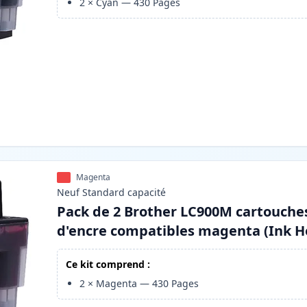
2
×
Cyan
—
430
Pages
Magenta
Neuf
Standard
capacité
Pack de 2 Brother LC900M cartouche
d'encre compatibles magenta (Ink H
Ce kit comprend :
2
×
Magenta
—
430
Pages