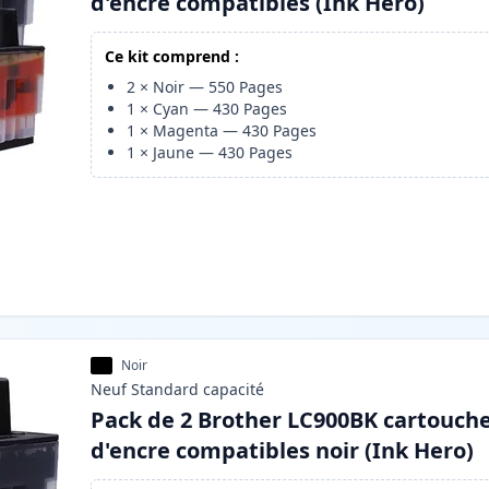
d'encre compatibles (Ink Hero)
Ce kit comprend :
2
×
Noir
—
550
Pages
1
×
Cyan
—
430
Pages
1
×
Magenta
—
430
Pages
1
×
Jaune
—
430
Pages
Noir
Neuf
Standard
capacité
Pack de 2 Brother LC900BK cartouch
d'encre compatibles noir (Ink Hero)