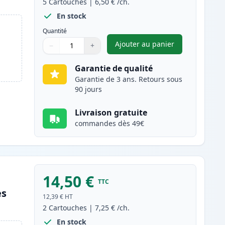
5
Cartouches
|
6,50 €
/ch.
En stock
Quantité
Ajouter au panier
−
+
,
Pack de 5 Brother LC90
Quantité
Utilisez les boutons pour ajuster
Quantité
:
1
Garantie de qualité
Garantie de 3 ans. Retours sous
90 jours
Livraison gratuite
commandes dès 49€
14,50 €
TTC
es
12,39 €
HT
2
Cartouches
|
7,25 €
/ch.
En stock