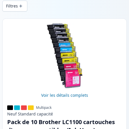
d’impression constante et d’une livraison
Filtres
rapide depuis un stock local en .
Produits
Voir les détails complets
Multipack
Neuf
Standard
capacité
Pack de 10 Brother LC1100 cartouches