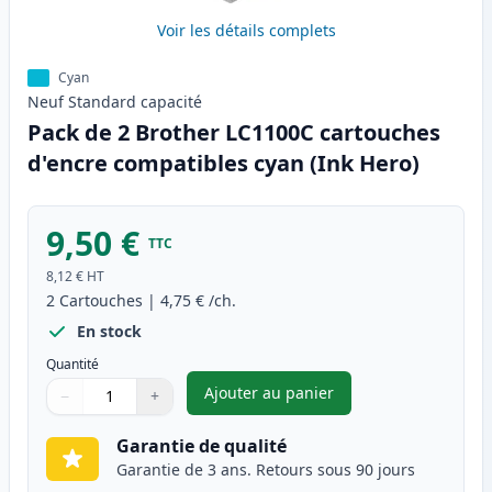
Voir les détails complets
Cyan
Neuf
Standard
capacité
Pack de 2 Brother LC1100C cartouches
d'encre compatibles cyan (Ink Hero)
9,50 €
TTC
8,12 €
HT
2
Cartouches
|
4,75 €
/ch.
En stock
Quantité
Ajouter au panier
−
+
,
Pack de 2 Brother LC1100C ca
Quantité
Utilisez les boutons pour ajuster
Quantité
:
1
Garantie de qualité
Garantie de 3 ans. Retours sous 90 jours