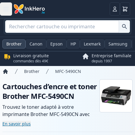
Panier
Connexio
Brother
Canon
Epson
HP
Lexmark
Samsung
Livraison gratuite
Entreprise familiale
commandes dès 49€
depuis 1997
Brother
MFC-5490CN
Accueil
Cartouches d’encre et toner
Brother MFC-5490CN
Trouvez le toner adapté à votre
imprimante Brother MFC-5490CN avec
notre gamme de cartouches compatibles
En savoir plus
et haute capacité. Profitez d’une qualité