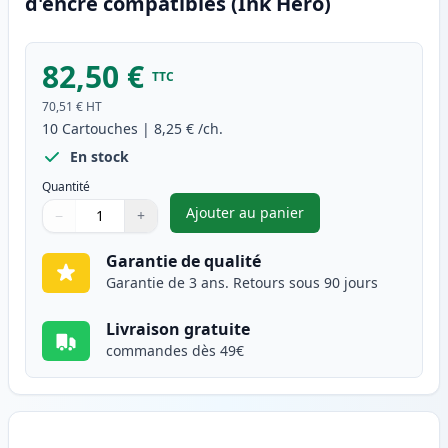
d'encre compatibles (Ink Hero)
82,50 €
TTC
70,51 €
HT
10
Cartouches
|
8,25 €
/ch.
En stock
Quantité
Ajouter au panier
−
+
,
Pack de 10 Brother LC1100 ca
Quantité
Utilisez les boutons pour ajuster
Quantité
:
1
Garantie de qualité
Garantie de 3 ans. Retours sous 90 jours
Livraison gratuite
commandes dès 49€