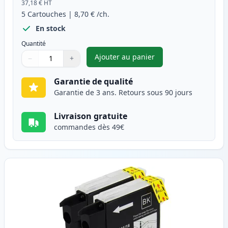
37,18 €
HT
5
Cartouches
|
8,70 €
/ch.
En stock
Quantité
Ajouter au panier
−
+
,
Pack de 5 Brother LC1100 car
Quantité
Utilisez les boutons pour ajuster
Quantité
:
1
Garantie de qualité
Garantie de 3 ans. Retours sous 90 jours
Livraison gratuite
commandes dès 49€