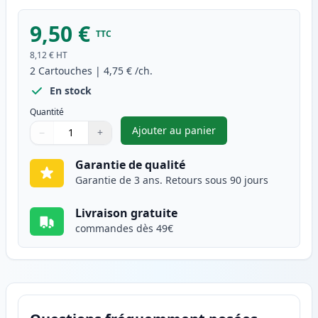
9,50 €
TTC
8,12 €
HT
2
Cartouches
|
4,75 €
/ch.
En stock
Quantité
Ajouter au panier
−
+
,
Pack de 2 Brother LC1100Y ca
Quantité
Utilisez les boutons pour ajuster
Quantité
:
1
Garantie de qualité
Garantie de 3 ans. Retours sous 90 jours
Livraison gratuite
commandes dès 49€