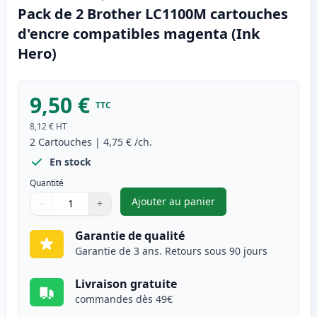
Pack de 2 Brother LC1100M cartouches
d'encre compatibles magenta (Ink
Hero)
9,50 €
TTC
8,12 €
HT
2
Cartouches
|
4,75 €
/ch.
En stock
Quantité
Ajouter au panier
−
+
,
Pack de 2 Brother LC1100M c
Quantité
Utilisez les boutons pour ajuster
Quantité
:
1
Garantie de qualité
Garantie de 3 ans. Retours sous 90 jours
Livraison gratuite
commandes dès 49€