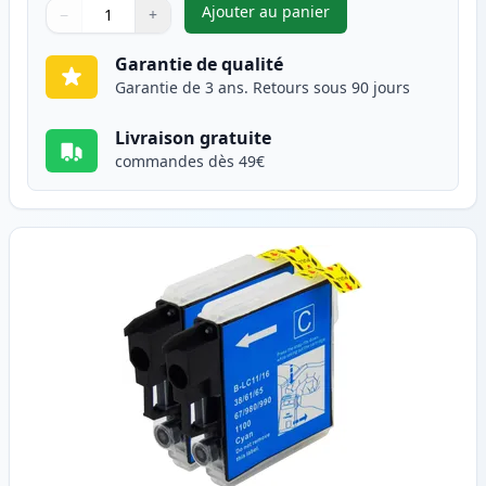
Ajouter au panier
−
+
,
Pack de 2 Brother LC1100BK c
Quantité
Utilisez les boutons pour ajuster
Quantité
:
1
Garantie de qualité
Garantie de 3 ans. Retours sous 90 jours
Livraison gratuite
commandes dès 49€