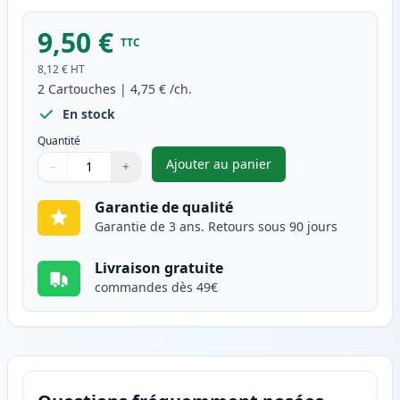
9,50 €
TTC
8,12 €
HT
2
Cartouches
|
4,75 €
/ch.
En stock
Quantité
Ajouter au panier
−
+
,
Pack de 2 Brother LC1100Y ca
Quantité
Utilisez les boutons pour ajuster
Quantité
:
1
Garantie de qualité
Garantie de 3 ans. Retours sous 90 jours
Livraison gratuite
commandes dès 49€