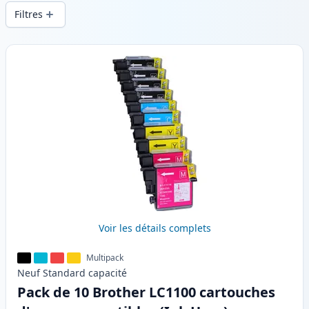
d’impression constante et d’une livraison
Filtres
rapide depuis un stock local en .
Produits
Voir les détails complets
Multipack
Neuf
Standard
capacité
Pack de 10 Brother LC1100 cartouches