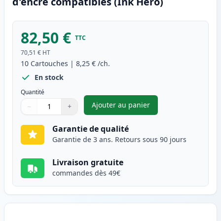
d'encre compatibles (Ink Hero)
82,50 €
TTC
70,51 €
HT
10
Cartouches
|
8,25 €
/ch.
En stock
Quantité
Ajouter au panier
−
+
,
Pack de 10 Brother LC1100 ca
Quantité
Utilisez les boutons pour ajuster
Quantité
:
1
Garantie de qualité
Garantie de 3 ans. Retours sous 90 jours
Livraison gratuite
commandes dès 49€