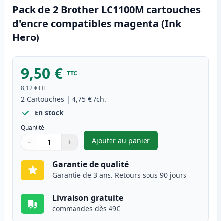
Pack de 2 Brother LC1100M cartouches
d'encre compatibles magenta (Ink
Hero)
9,50 €
TTC
8,12 €
HT
2
Cartouches
|
4,75 €
/ch.
En stock
Quantité
Ajouter au panier
−
+
,
Pack de 2 Brother LC1100M c
Quantité
Utilisez les boutons pour ajuster
Quantité
:
1
Garantie de qualité
Garantie de 3 ans. Retours sous 90 jours
Livraison gratuite
commandes dès 49€