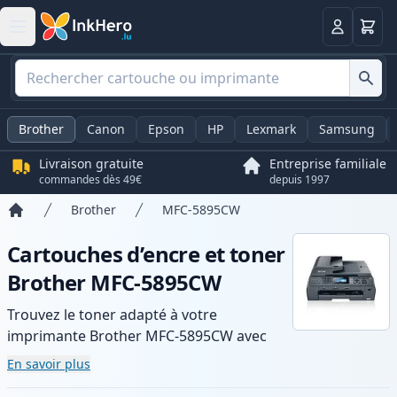
Panier
Connexio
Brother
Canon
Epson
HP
Lexmark
Samsung
Livraison gratuite
Entreprise familiale
commandes dès 49€
depuis 1997
Brother
MFC-5895CW
Accueil
Cartouches d’encre et toner
Brother MFC-5895CW
Trouvez le toner adapté à votre
imprimante Brother MFC-5895CW avec
notre gamme de cartouches compatibles
En savoir plus
et haute capacité. Profitez d’une qualité