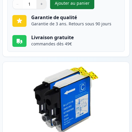
Ajouter au panier
−
+
,
Pack de 2 Brother LC1100BK c
Quantité
Utilisez les boutons pour ajuster
Quantité
:
1
Garantie de qualité
Garantie de 3 ans. Retours sous 90 jours
Livraison gratuite
commandes dès 49€