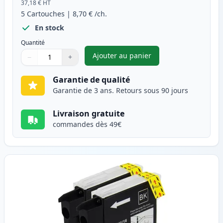
37,18 €
HT
5
Cartouches
|
8,70 €
/ch.
En stock
Quantité
Ajouter au panier
−
+
,
Pack de 5 Brother LC1100 car
Quantité
Utilisez les boutons pour ajuster
Quantité
:
1
Garantie de qualité
Garantie de 3 ans. Retours sous 90 jours
Livraison gratuite
commandes dès 49€