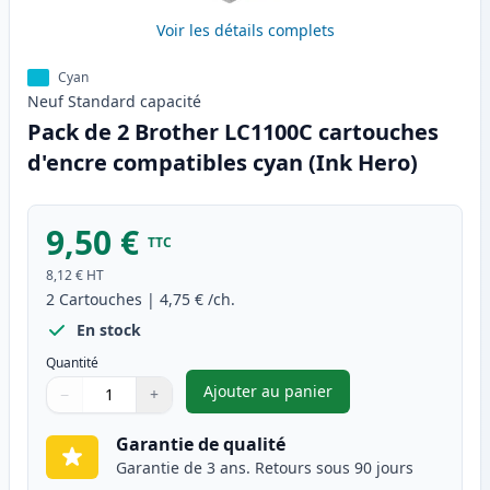
Voir les détails complets
Cyan
Neuf
Standard
capacité
Pack de 2 Brother LC1100C cartouches
d'encre compatibles cyan (Ink Hero)
9,50 €
TTC
8,12 €
HT
2
Cartouches
|
4,75 €
/ch.
En stock
Quantité
Ajouter au panier
−
+
,
Pack de 2 Brother LC1100C ca
Quantité
Utilisez les boutons pour ajuster
Quantité
:
1
Garantie de qualité
Garantie de 3 ans. Retours sous 90 jours