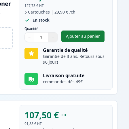
oner
127,78 €
HT
k
5
Cartouches
|
29,90 €
/ch.
En stock
Quantité
Ajouter au panier
−
+
,
Pack de 5 Brother TN22
Quantité
Utilisez les boutons pour ajuster
Quantité
:
1
Garantie de qualité
Garantie de 3 ans. Retours sous
90 jours
Livraison gratuite
commandes dès 49€
107,50 €
TTC
91,88 €
HT