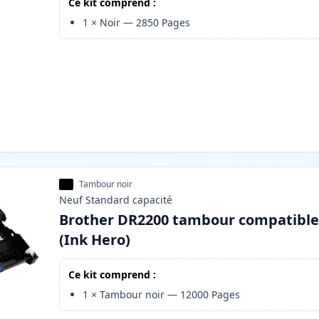
Ce kit comprend :
1
×
Noir
—
2850
Pages
Tambour noir
Neuf
Standard
capacité
Brother DR2200 tambour compatibl
(Ink Hero)
Ce kit comprend :
1
×
Tambour noir
—
12000
Pages