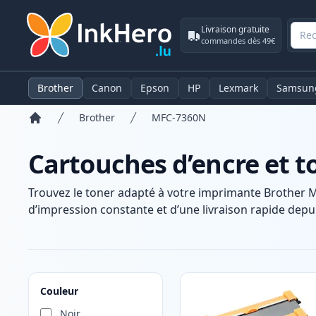
Livraison gratuite
commandes dès 49€
Brother
Canon
Epson
HP
Lexmark
Samsun
Brother
MFC-7360N
Accueil
Cartouches d’encre et 
Trouvez le toner adapté à votre imprimante Brother 
d’impression constante et d’une livraison rapide depui
Produits
Couleur
Noir