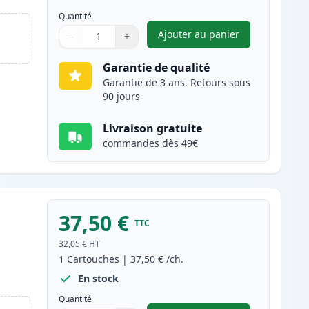
Quantité
Ajouter au panier
−
+
,
Pack de 2 Brother TN22
Quantité
Utilisez les boutons pour ajuster
Quantité
:
1
Garantie de qualité
Garantie de 3 ans. Retours sous
90 jours
Livraison gratuite
commandes dès 49€
37,50 €
TTC
32,05 €
HT
1
Cartouches
|
37,50 €
/ch.
En stock
Quantité