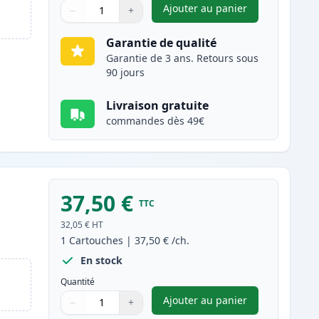
Ajouter au panier
−
+
,
Brother TN2220 / TN221
Quantité
Utilisez les boutons pour ajuster
Quantité
:
1
Garantie de qualité
Garantie de 3 ans. Retours sous
90 jours
Livraison gratuite
commandes dès 49€
37,50 €
TTC
e
32,05 €
HT
1
Cartouches
|
37,50 €
/ch.
En stock
Quantité
Ajouter au panier
−
+
,
Brother DR2200 tambou
Quantité
Utilisez les boutons pour ajuster
Quantité
:
1