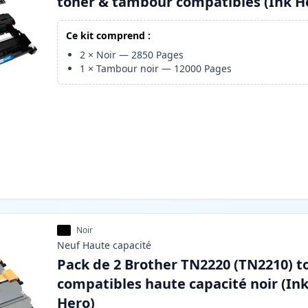
toner & tambour compatibles (Ink H
Ce kit comprend :
2
×
Noir
—
2850
Pages
1
×
Tambour noir
—
12000
Pages
Noir
Neuf
Haute
capacité
Pack de 2 Brother TN2220 (TN2210) t
compatibles haute capacité noir (In
Hero)