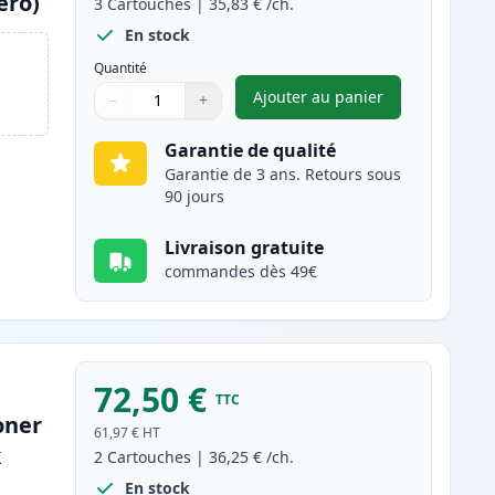
ero)
3
Cartouches
|
35,83 €
/ch.
En stock
Quantité
Ajouter au panier
−
+
,
Pack de 3 Brother TN2
Quantité
Utilisez les boutons pour ajuster
Quantité
:
1
Garantie de qualité
Garantie de 3 ans. Retours sous
90 jours
Livraison gratuite
commandes dès 49€
72,50 €
TTC
oner
61,97 €
HT
k
2
Cartouches
|
36,25 €
/ch.
En stock