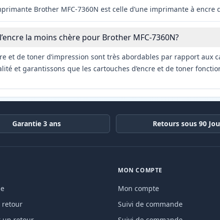
imprimante Brother MFC-7360N est celle d’une imprimante à encre d
 l’encre la moins chère pour Brother MFC-7360N?
re et de toner d’impression sont très abordables par rapport aux c
ité et garantissons que les cartouches d’encre et de toner fonctio
Garantie 3 ans
Retours sous 90 Jou
MON COMPTE
de
Mon compte
 retour
Suivi de commande
un retour
Suivi de commande