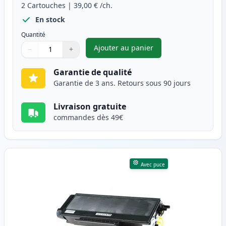
2
Cartouches
|
39,00 €
/ch.
En stock
Quantité
Ajouter au panier
−
+
,
Pack de 2 Brother TN3170 (TN
Quantité
Utilisez les boutons pour ajuster
Quantité
:
1
Garantie de qualité
Garantie de 3 ans. Retours sous 90 jours
Livraison gratuite
commandes dès 49€
Avec puce