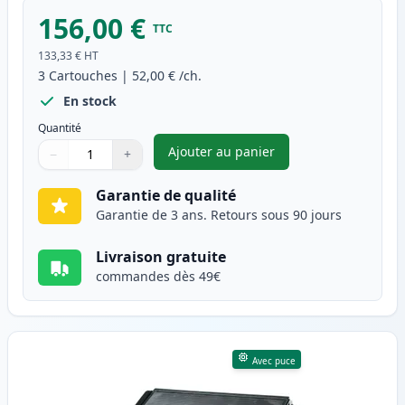
156,00 €
TTC
133,33 €
HT
3
Cartouches
|
52,00 €
/ch.
En stock
Quantité
Ajouter au panier
−
+
,
Pack de 3 Brother TN3170 & 
Quantité
Utilisez les boutons pour ajuster
Quantité
:
1
Garantie de qualité
Garantie de 3 ans. Retours sous 90 jours
Livraison gratuite
commandes dès 49€
Avec puce