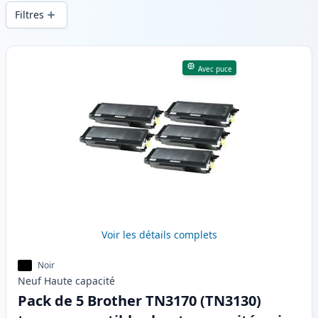
d’impression constante et d’une livraison
Filtres
rapide depuis un stock local en .
Produits
Avec puce
Voir les détails complets
Noir
Neuf
Haute
capacité
Pack de 5 Brother TN3170 (TN3130)