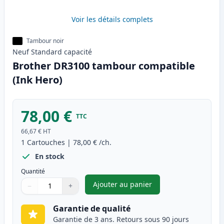
Voir les détails complets
Tambour noir
Neuf
Standard
capacité
Brother DR3100 tambour compatible
(Ink Hero)
78,00 €
TTC
66,67 €
HT
1
Cartouches
|
78,00 €
/ch.
En stock
Quantité
Ajouter au panier
−
+
,
Brother DR3100 tambour comp
Quantité
Utilisez les boutons pour ajuster
Quantité
:
1
Garantie de qualité
Garantie de 3 ans. Retours sous 90 jours