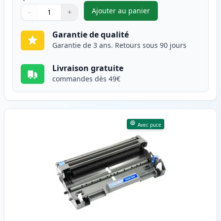
Ajouter au panier
−
+
,
Brother TN3170 (TN3130) tone
Quantité
Utilisez les boutons pour ajuster
Quantité
:
1
Garantie de qualité
Garantie de 3 ans. Retours sous 90 jours
Livraison gratuite
commandes dès 49€
Avec puce