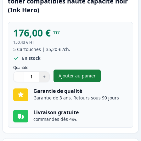
toner compatibles haute capacité noir
(Ink Hero)
176,00 €
TTC
150,43 €
HT
5
Cartouches
|
35,20 €
/ch.
En stock
Quantité
Ajouter au panier
−
+
,
Pack de 5 Brother TN3170 (TN
Quantité
Utilisez les boutons pour ajuster
Quantité
:
1
Garantie de qualité
Garantie de 3 ans. Retours sous 90 jours
Livraison gratuite
commandes dès 49€