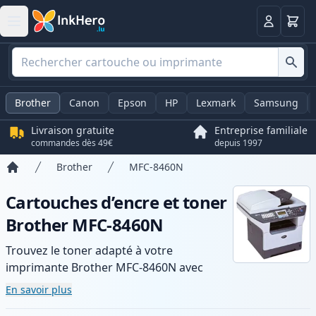
Panier
Connexio
Brother
Canon
Epson
HP
Lexmark
Samsung
Livraison gratuite
Entreprise familiale
commandes dès 49€
depuis 1997
Brother
MFC-8460N
Accueil
Cartouches d’encre et toner
Brother MFC-8460N
Trouvez le toner adapté à votre
imprimante Brother MFC-8460N avec
notre gamme de cartouches compatibles
En savoir plus
et haute capacité. Profitez d’une qualité