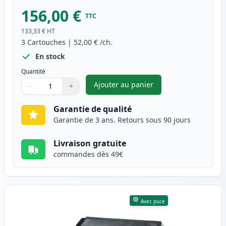
156,00 €
TTC
133,33 €
HT
3
Cartouches
|
52,00 €
/ch.
En stock
Quantité
Ajouter au panier
−
+
,
Pack de 3 Brother TN3170 & 
Quantité
Utilisez les boutons pour ajuster
Quantité
:
1
Garantie de qualité
Garantie de 3 ans. Retours sous 90 jours
Livraison gratuite
commandes dès 49€
Avec puce