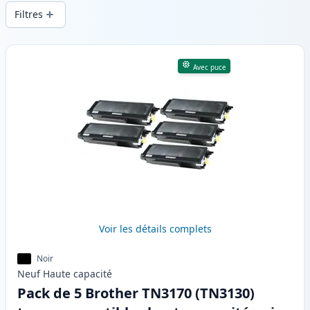
d’impression constante et d’une livraison
Filtres
rapide depuis un stock local en .
Produits
Avec puce
Voir les détails complets
Noir
Neuf
Haute
capacité
Pack de 5 Brother TN3170 (TN3130)