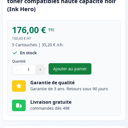
toner compatibles haute capacité noir
(Ink Hero)
176,00 €
TTC
150,43 €
HT
5
Cartouches
|
35,20 €
/ch.
En stock
Quantité
Ajouter au panier
−
+
,
Pack de 5 Brother TN3170 (TN
Quantité
Utilisez les boutons pour ajuster
Quantité
:
1
Garantie de qualité
Garantie de 3 ans. Retours sous 90 jours
Livraison gratuite
commandes dès 49€