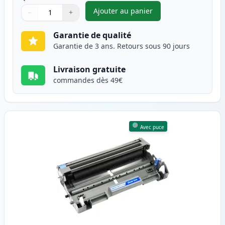
Ajouter au panier
−
+
,
Brother TN3170 (TN3130) tone
Quantité
Utilisez les boutons pour ajuster
Quantité
:
1
Garantie de qualité
Garantie de 3 ans. Retours sous 90 jours
Livraison gratuite
commandes dès 49€
Avec puce