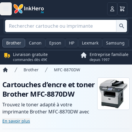
Panier
Connexio
Brother
Canon
Epson
HP
Lexmark
Samsung
Livraison gratuite
Entreprise familiale
commandes dès 49€
depuis 1997
Brother
MFC-8870DW
Accueil
Cartouches d’encre et toner
Brother MFC-8870DW
Trouvez le toner adapté à votre
imprimante Brother MFC-8870DW avec
notre gamme de cartouches compatibles
En savoir plus
et haute capacité. Profitez d’une qualité