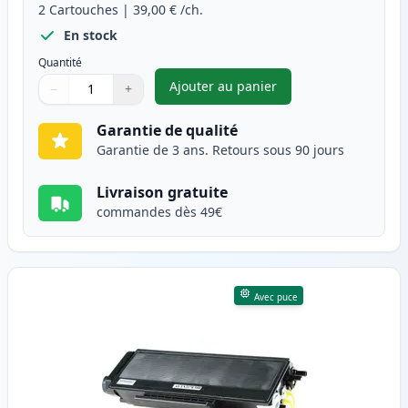
2
Cartouches
|
39,00 €
/ch.
En stock
Quantité
Ajouter au panier
−
+
,
Pack de 2 Brother TN3170 (TN
Quantité
Utilisez les boutons pour ajuster
Quantité
:
1
Garantie de qualité
Garantie de 3 ans. Retours sous 90 jours
Livraison gratuite
commandes dès 49€
Avec puce