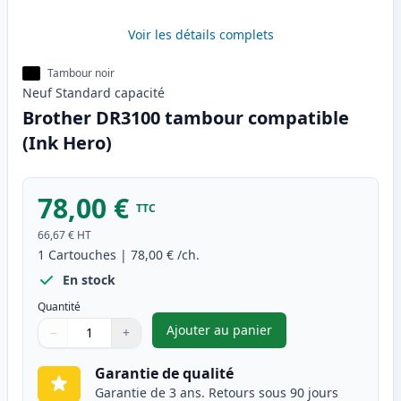
Voir les détails complets
Tambour noir
Neuf
Standard
capacité
Brother DR3100 tambour compatible
(Ink Hero)
78,00 €
TTC
66,67 €
HT
1
Cartouches
|
78,00 €
/ch.
En stock
Quantité
Ajouter au panier
−
+
,
Brother DR3100 tambour comp
Quantité
Utilisez les boutons pour ajuster
Quantité
:
1
Garantie de qualité
Garantie de 3 ans. Retours sous 90 jours