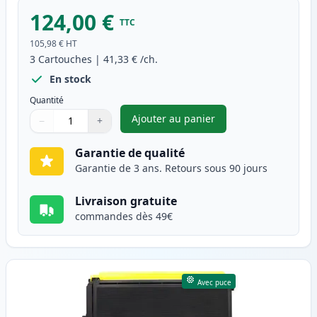
124,00 €
TTC
105,98 €
HT
3
Cartouches
|
41,33 €
/ch.
En stock
Quantité
Ajouter au panier
−
+
,
Pack de 3 Brother TN3280 & 
Quantité
Utilisez les boutons pour ajuster
Quantité
:
1
Garantie de qualité
Garantie de 3 ans. Retours sous 90 jours
Livraison gratuite
commandes dès 49€
Avec puce