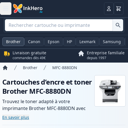
Panier
Connexio
Brother
Canon
Epson
HP
Lexmark
Samsung
Livraison gratuite
Entreprise familiale
commandes dès 49€
depuis 1997
Brother
MFC-8880DN
Accueil
Cartouches d’encre et toner
Brother MFC-8880DN
Trouvez le toner adapté à votre
imprimante Brother MFC-8880DN avec
notre gamme de cartouches compatibles
En savoir plus
et haute capacité. Profitez d’une qualité