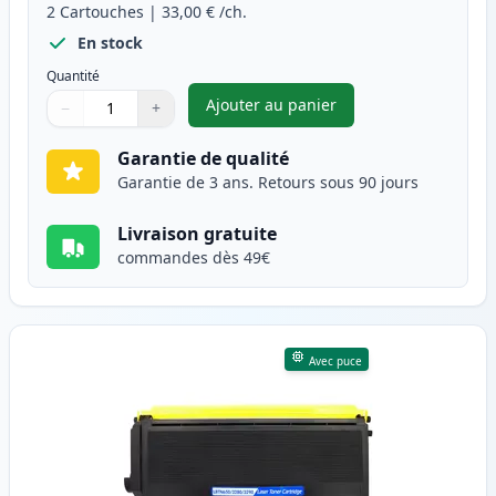
2
Cartouches
|
33,00 €
/ch.
En stock
Quantité
Ajouter au panier
−
+
,
Pack de 2 Brother TN3280 (TN
Quantité
Utilisez les boutons pour ajuster
Quantité
:
1
Garantie de qualité
Garantie de 3 ans. Retours sous 90 jours
Livraison gratuite
commandes dès 49€
Avec puce