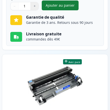
Ajouter au panier
−
+
,
Brother TN3280 (TN3230) tone
Quantité
Utilisez les boutons pour ajuster
Quantité
:
1
Garantie de qualité
Garantie de 3 ans. Retours sous 90 jours
Livraison gratuite
commandes dès 49€
Avec puce