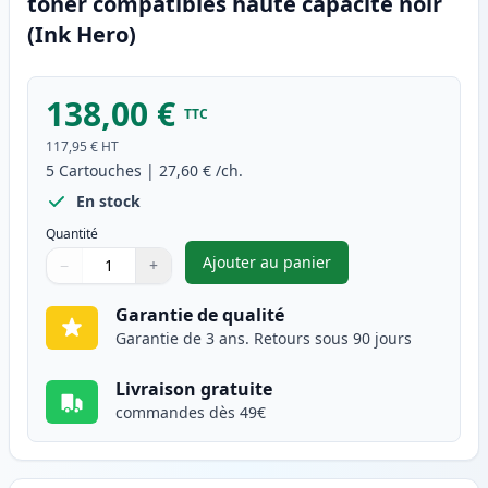
toner compatibles haute capacité noir
(Ink Hero)
138,00 €
TTC
117,95 €
HT
5
Cartouches
|
27,60 €
/ch.
En stock
Quantité
Ajouter au panier
−
+
,
Pack de 5 Brother TN3280 (TN
Quantité
Utilisez les boutons pour ajuster
Quantité
:
1
Garantie de qualité
Garantie de 3 ans. Retours sous 90 jours
Livraison gratuite
commandes dès 49€