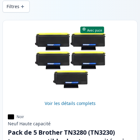
d’impression constante et d’une livraison
Filtres
rapide depuis un stock local en .
Produits
Avec puce
Voir les détails complets
Noir
Neuf
Haute
capacité
Pack de 5 Brother TN3280 (TN3230)