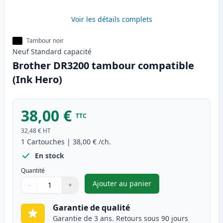
Voir les détails complets
Tambour noir
Neuf
Standard
capacité
Brother DR3200 tambour compatible
(Ink Hero)
38,00 €
TTC
32,48 €
HT
1
Cartouches
|
38,00 €
/ch.
En stock
Quantité
Ajouter au panier
−
+
,
Brother DR3200 tambour comp
Quantité
Utilisez les boutons pour ajuster
Quantité
:
1
Garantie de qualité
Garantie de 3 ans. Retours sous 90 jours