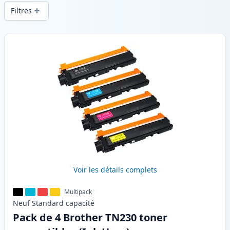
d’impression constante et d’une livraison
Filtres
rapide depuis un stock local en .
Produits
Voir les détails complets
Multipack
Neuf
Standard
capacité
Pack de 4 Brother TN230 toner