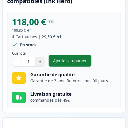
compatibles (Ink Hero)
118,00 €
TTC
100,85 €
HT
4
Cartouches
|
29,50 €
/ch.
En stock
Quantité
Ajouter au panier
−
+
,
Pack de 4 Brother TN230 tone
Quantité
Utilisez les boutons pour ajuster
Quantité
:
1
Garantie de qualité
Garantie de 3 ans. Retours sous 90 jours
Livraison gratuite
commandes dès 49€