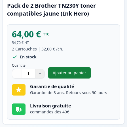
Pack de 2 Brother TN230Y toner
compatibles jaune (Ink Hero)
64,00 €
TTC
54,70 €
HT
2
Cartouches
|
32,00 €
/ch.
En stock
Quantité
Ajouter au panier
−
+
,
Pack de 2 Brother TN230Y ton
Quantité
Utilisez les boutons pour ajuster
Quantité
:
1
Garantie de qualité
Garantie de 3 ans. Retours sous 90 jours
Livraison gratuite
commandes dès 49€