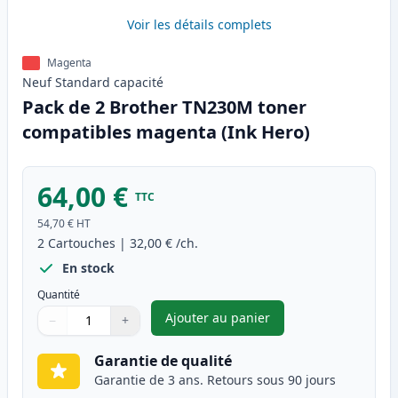
Voir les détails complets
Magenta
Neuf
Standard
capacité
Pack de 2 Brother TN230M toner
compatibles magenta (Ink Hero)
64,00 €
TTC
54,70 €
HT
2
Cartouches
|
32,00 €
/ch.
En stock
Quantité
Ajouter au panier
−
+
,
Pack de 2 Brother TN230M to
Quantité
Utilisez les boutons pour ajuster
Quantité
:
1
Garantie de qualité
Garantie de 3 ans. Retours sous 90 jours