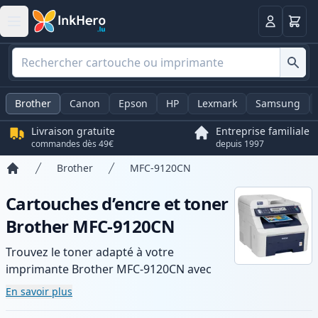
Panier
Connexio
Brother
Canon
Epson
HP
Lexmark
Samsung
Livraison gratuite
Entreprise familiale
commandes dès 49€
depuis 1997
Brother
MFC-9120CN
Accueil
Cartouches d’encre et toner
Brother MFC-9120CN
Trouvez le toner adapté à votre
imprimante Brother MFC-9120CN avec
notre gamme de cartouches compatibles
En savoir plus
et haute capacité. Profitez d’une qualité