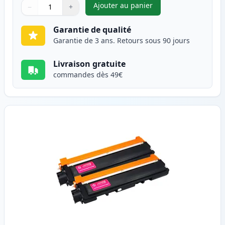
Ajouter au panier
−
+
,
Pack de 2 Brother TN230C ton
Quantité
Utilisez les boutons pour ajuster
Quantité
:
1
Garantie de qualité
Garantie de 3 ans. Retours sous 90 jours
Livraison gratuite
commandes dès 49€