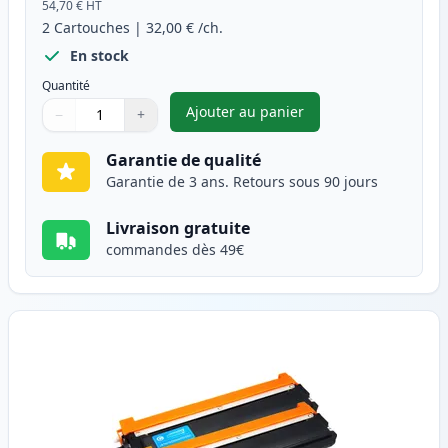
54,70 €
HT
2
Cartouches
|
32,00 €
/ch.
En stock
Quantité
Ajouter au panier
−
+
,
Pack de 2 Brother TN230BK to
Quantité
Utilisez les boutons pour ajuster
Quantité
:
1
Garantie de qualité
Garantie de 3 ans. Retours sous 90 jours
Livraison gratuite
commandes dès 49€