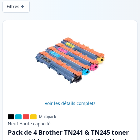
d’impression constante et d’une livraison
Filtres
rapide depuis un stock local en .
Produits
Voir les détails complets
Multipack
Neuf
Haute
capacité
Pack de 4 Brother TN241 & TN245 toner