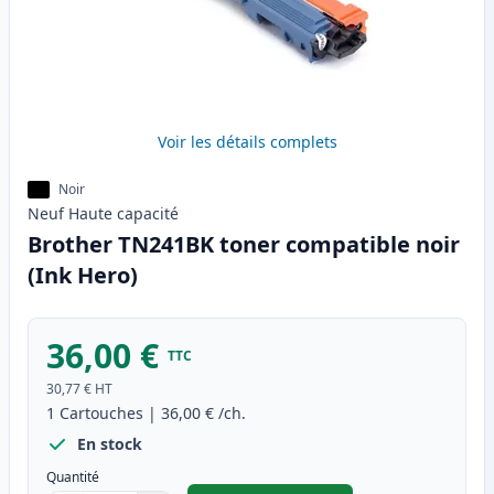
Voir les détails complets
Noir
Neuf
Haute
capacité
Brother TN241BK toner compatible noir
(Ink Hero)
36,00 €
TTC
30,77 €
HT
1
Cartouches
|
36,00 €
/ch.
En stock
Quantité