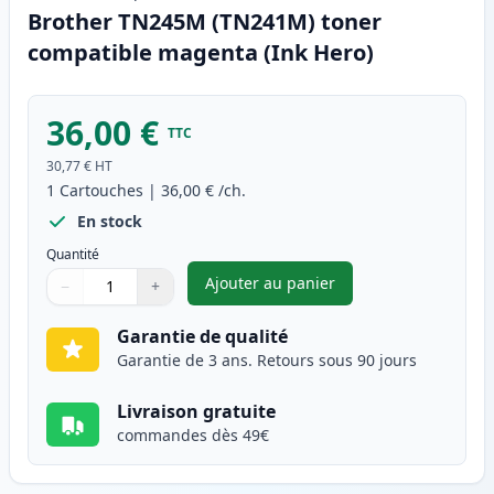
Brother TN245M (TN241M) toner
compatible magenta (Ink Hero)
36,00 €
TTC
30,77 €
HT
1
Cartouches
|
36,00 €
/ch.
En stock
Quantité
Ajouter au panier
−
+
,
Brother TN245M (TN241M) to
Quantité
Utilisez les boutons pour ajuster
Quantité
:
1
Garantie de qualité
Garantie de 3 ans. Retours sous 90 jours
Livraison gratuite
commandes dès 49€