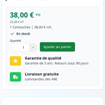
38,00 €
TTC
32,48 €
HT
1
Cartouches
|
38,00 €
/ch.
En stock
Quantité
Ajouter au panier
−
+
,
Brother DR241 tambour compa
Quantité
Utilisez les boutons pour ajuster
Quantité
:
1
Garantie de qualité
Garantie de 3 ans. Retours sous 90 jours
Livraison gratuite
commandes dès 49€