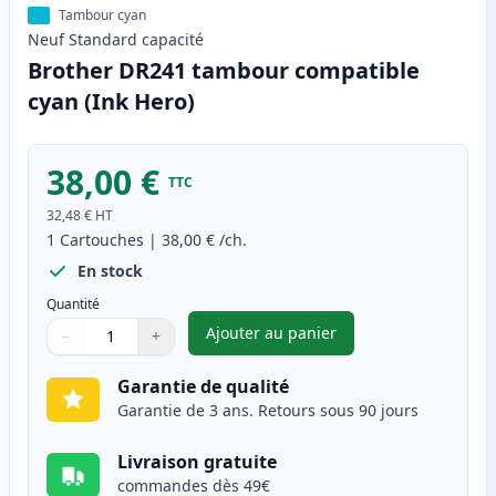
Tambour cyan
Neuf
Standard
capacité
Brother DR241 tambour compatible
cyan (Ink Hero)
38,00 €
TTC
32,48 €
HT
1
Cartouches
|
38,00 €
/ch.
En stock
Quantité
Ajouter au panier
−
+
,
Brother DR241 tambour compa
Quantité
Utilisez les boutons pour ajuster
Quantité
:
1
Garantie de qualité
Garantie de 3 ans. Retours sous 90 jours
Livraison gratuite
commandes dès 49€