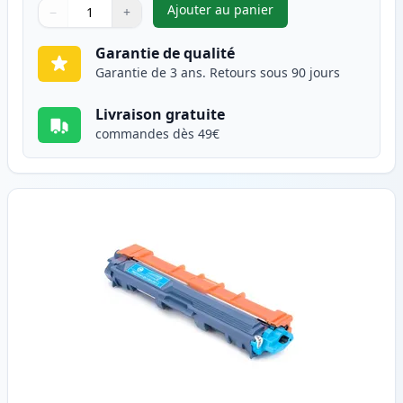
Ajouter au panier
−
+
,
Brother TN241BK toner compat
Quantité
Utilisez les boutons pour ajuster
Quantité
:
1
Garantie de qualité
Garantie de 3 ans. Retours sous 90 jours
Livraison gratuite
commandes dès 49€