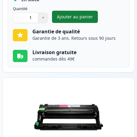
Quantité
Ajouter au panier
−
+
,
Brother DR241 tambour compa
Quantité
Utilisez les boutons pour ajuster
Quantité
:
1
Garantie de qualité
Garantie de 3 ans. Retours sous 90 jours
Livraison gratuite
commandes dès 49€