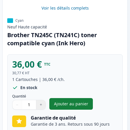
Voir les détails complets
Cyan
Neuf
Haute
capacité
Brother TN245C (TN241C) toner
compatible cyan (Ink Hero)
36,00 €
TTC
30,77 €
HT
1
Cartouches
|
36,00 €
/ch.
En stock
Quantité
Ajouter au panier
−
+
,
Brother TN245C (TN241C) ton
Quantité
Utilisez les boutons pour ajuster
Quantité
:
1
Garantie de qualité
Garantie de 3 ans. Retours sous 90 jours