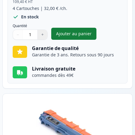
109,40 €
HT
4
Cartouches
|
32,00 €
/ch.
En stock
Quantité
Ajouter au panier
−
+
,
Pack of 4 Brother DR241CL t
Quantité
Utilisez les boutons pour ajuster
Quantité
:
1
Garantie de qualité
Garantie de 3 ans. Retours sous 90 jours
Livraison gratuite
commandes dès 49€