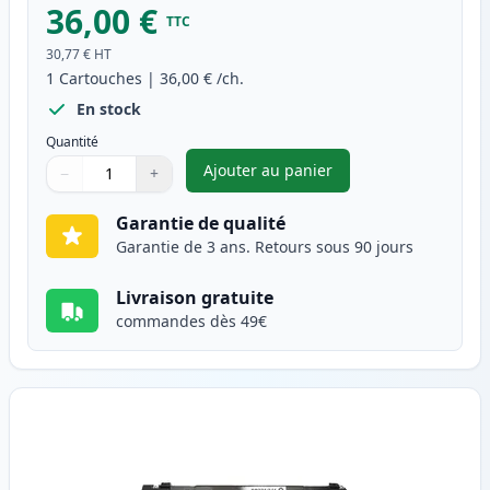
36,00 €
TTC
30,77 €
HT
1
Cartouches
|
36,00 €
/ch.
En stock
Quantité
Ajouter au panier
−
+
,
Brother TN245Y (TN241Y) tone
Quantité
Utilisez les boutons pour ajuster
Quantité
:
1
Garantie de qualité
Garantie de 3 ans. Retours sous 90 jours
Livraison gratuite
commandes dès 49€