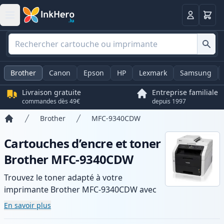
Panier
Connexio
Brother
Canon
Epson
HP
Lexmark
Samsung
Livraison gratuite
Entreprise familiale
commandes dès 49€
depuis 1997
Brother
MFC-9340CDW
Accueil
Cartouches d’encre et toner
Brother MFC-9340CDW
Trouvez le toner adapté à votre
imprimante Brother MFC-9340CDW avec
notre gamme de cartouches compatibles
En savoir plus
et haute capacité. Profitez d’une qualité