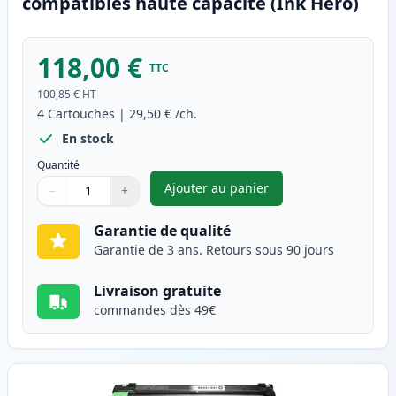
compatibles haute capacité (Ink Hero)
118,00 €
TTC
100,85 €
HT
4
Cartouches
|
29,50 €
/ch.
En stock
Quantité
Ajouter au panier
−
+
,
Pack de 4 Brother TN241 & TN
Quantité
Utilisez les boutons pour ajuster
Quantité
:
1
Garantie de qualité
Garantie de 3 ans. Retours sous 90 jours
Livraison gratuite
commandes dès 49€