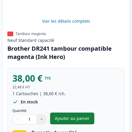
Voir les détails complets
Tambour magenta
Neuf
Standard
capacité
Brother DR241 tambour compatible
magenta (Ink Hero)
38,00 €
TTC
32,48 €
HT
1
Cartouches
|
38,00 €
/ch.
En stock
Quantité
Ajouter au panier
−
+
,
Brother DR241 tambour comp
Quantité
Utilisez les boutons pour ajuster
Quantité
:
1