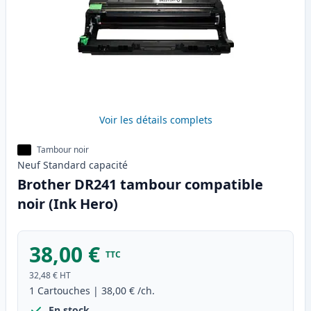
Voir les détails complets
Tambour noir
Neuf
Standard
capacité
Brother DR241 tambour compatible
noir (Ink Hero)
38,00 €
TTC
32,48 €
HT
1
Cartouches
|
38,00 €
/ch.
En stock