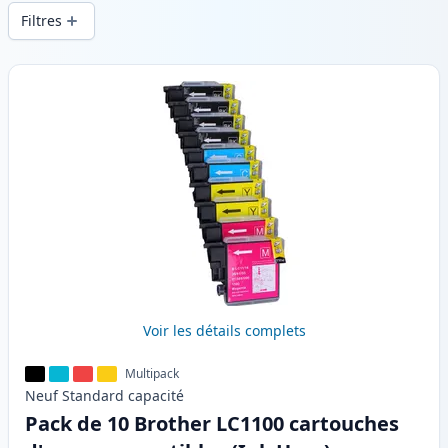
d’impression constante et d’une livraison
Filtres
rapide depuis un stock local en .
Produits
Voir les détails complets
Multipack
Neuf
Standard
capacité
Pack de 10 Brother LC1100 cartouches