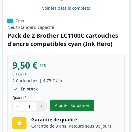
Voir les détails complets
Cyan
Neuf
Standard
capacité
Pack de 2 Brother LC1100C cartouches
d'encre compatibles cyan (Ink Hero)
9,50 €
TTC
8,12 €
HT
2
Cartouches
|
4,75 €
/ch.
En stock
Quantité
Ajouter au panier
−
+
,
Pack de 2 Brother LC1100C ca
Quantité
Utilisez les boutons pour ajuster
Quantité
:
1
Garantie de qualité
Garantie de 3 ans. Retours sous 90 jours