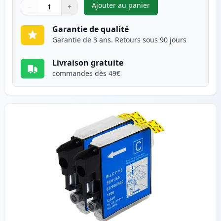
Ajouter au panier
−
+
,
Pack de 2 Brother LC1100BK c
Quantité
Utilisez les boutons pour ajuster
Quantité
:
1
Garantie de qualité
Garantie de 3 ans. Retours sous 90 jours
Livraison gratuite
commandes dès 49€