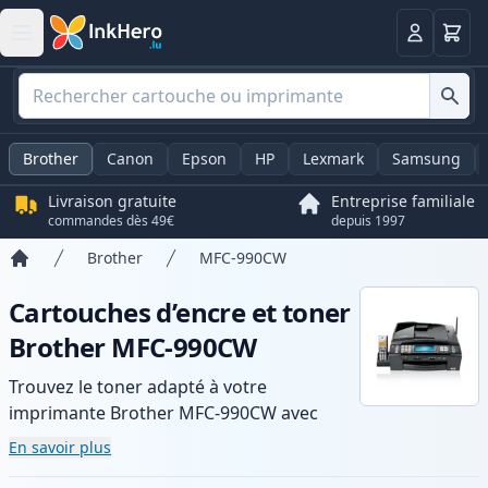
Panier
Connexio
Brother
Canon
Epson
HP
Lexmark
Samsung
Livraison gratuite
Entreprise familiale
commandes dès 49€
depuis 1997
Brother
MFC-990CW
Accueil
Cartouches d’encre et toner
Brother MFC-990CW
Trouvez le toner adapté à votre
imprimante Brother MFC-990CW avec
notre gamme de cartouches compatibles
En savoir plus
et haute capacité. Profitez d’une qualité