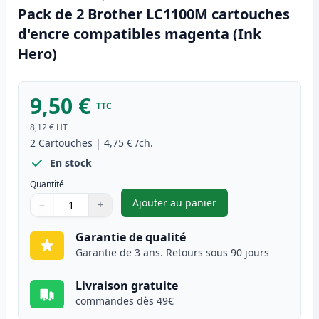
Pack de 2 Brother LC1100M cartouches
d'encre compatibles magenta (Ink
Hero)
9,50 €
TTC
8,12 €
HT
2
Cartouches
|
4,75 €
/ch.
En stock
Quantité
Ajouter au panier
−
+
,
Pack de 2 Brother LC1100M c
Quantité
Utilisez les boutons pour ajuster
Quantité
:
1
Garantie de qualité
Garantie de 3 ans. Retours sous 90 jours
Livraison gratuite
commandes dès 49€