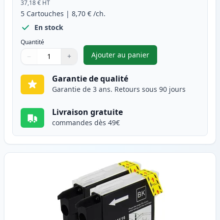
37,18 €
HT
5
Cartouches
|
8,70 €
/ch.
En stock
Quantité
Ajouter au panier
−
+
,
Pack de 5 Brother LC1100 car
Quantité
Utilisez les boutons pour ajuster
Quantité
:
1
Garantie de qualité
Garantie de 3 ans. Retours sous 90 jours
Livraison gratuite
commandes dès 49€