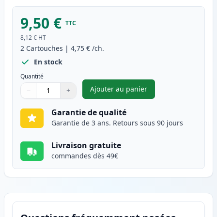
9,50 €
TTC
8,12 €
HT
2
Cartouches
|
4,75 €
/ch.
En stock
Quantité
Ajouter au panier
−
+
,
Pack de 2 Brother LC1100Y ca
Quantité
Utilisez les boutons pour ajuster
Quantité
:
1
Garantie de qualité
Garantie de 3 ans. Retours sous 90 jours
Livraison gratuite
commandes dès 49€