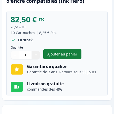
d'encre compatibles (Ink Hero)
82,50 €
TTC
70,51 €
HT
10
Cartouches
|
8,25 €
/ch.
En stock
Quantité
Ajouter au panier
−
+
,
Pack de 10 Brother LC1100 ca
Quantité
Utilisez les boutons pour ajuster
Quantité
:
1
Garantie de qualité
Garantie de 3 ans. Retours sous 90 jours
Livraison gratuite
commandes dès 49€