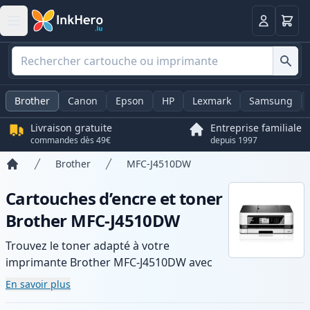
Panier
Connexio
Brother
Canon
Epson
HP
Lexmark
Samsung
Livraison gratuite
Entreprise familiale
commandes dès 49€
depuis 1997
Brother
MFC-J4510DW
Accueil
Cartouches d’encre et toner
Brother MFC-J4510DW
Trouvez le toner adapté à votre
imprimante Brother MFC-J4510DW avec
notre gamme de cartouches compatibles
En savoir plus
et haute capacité. Profitez d’une qualité