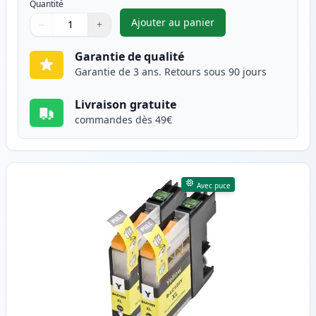
Quantité
Ajouter au panier
−
+
,
Pack de 2 Brother LC125M ca
Quantité
Utilisez les boutons pour ajuster
Quantité
:
1
Garantie de qualité
Garantie de 3 ans. Retours sous 90 jours
Livraison gratuite
commandes dès 49€
Avec puce