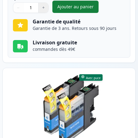
Ajouter au panier
−
+
,
Pack de 2 Brother LC123 (LC1
Quantité
Utilisez les boutons pour ajuster
Quantité
:
1
Garantie de qualité
Garantie de 3 ans. Retours sous 90 jours
Livraison gratuite
commandes dès 49€
Avec puce