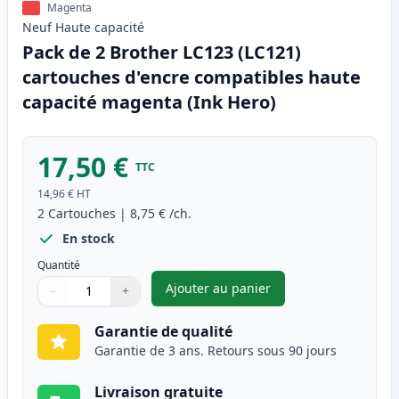
Magenta
Neuf
Haute
capacité
Pack de 2 Brother LC123 (LC121)
cartouches d'encre compatibles haute
capacité magenta (Ink Hero)
17,50 €
TTC
14,96 €
HT
2
Cartouches
|
8,75 €
/ch.
En stock
Quantité
Ajouter au panier
−
+
,
Pack de 2 Brother LC123 (LC1
Quantité
Utilisez les boutons pour ajuster
Quantité
:
1
Garantie de qualité
Garantie de 3 ans. Retours sous 90 jours
Livraison gratuite