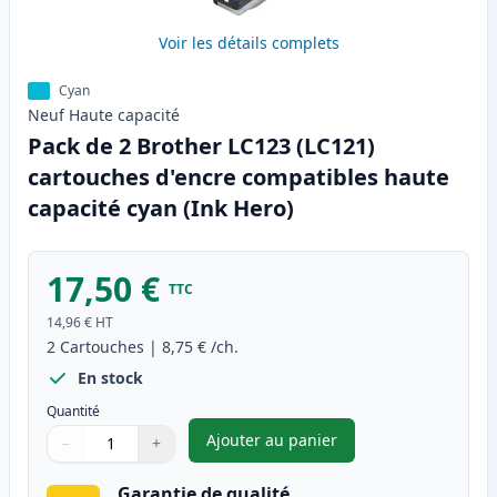
Voir les détails complets
Cyan
Neuf
Haute
capacité
Pack de 2 Brother LC123 (LC121)
cartouches d'encre compatibles haute
capacité cyan (Ink Hero)
17,50 €
TTC
14,96 €
HT
2
Cartouches
|
8,75 €
/ch.
En stock
Quantité
Ajouter au panier
−
+
,
Pack de 2 Brother LC123 (LC1
Quantité
Utilisez les boutons pour ajuster
Quantité
:
1
Garantie de qualité