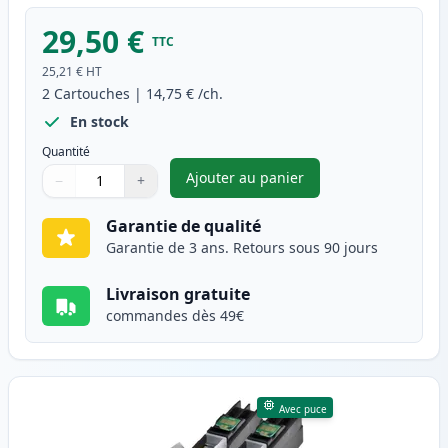
29,50 €
TTC
25,21 €
HT
2
Cartouches
|
14,75 €
/ch.
En stock
Quantité
Ajouter au panier
−
+
,
Pack de 2 Brother LC127BK ca
Quantité
Utilisez les boutons pour ajuster
Quantité
:
1
Garantie de qualité
Garantie de 3 ans. Retours sous 90 jours
Livraison gratuite
commandes dès 49€
Avec puce