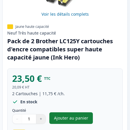
Voir les détails complets
Jaune haute capacité
Neuf
Très haute
capacité
Pack de 2 Brother LC125Y cartouches
d'encre compatibles super haute
capacité jaune (Ink Hero)
23,50 €
TTC
20,09 €
HT
2
Cartouches
|
11,75 €
/ch.
En stock
Quantité
Ajouter au panier
−
+
,
Pack de 2 Brother LC125Y car
Quantité
Utilisez les boutons pour ajuster
Quantité
:
1