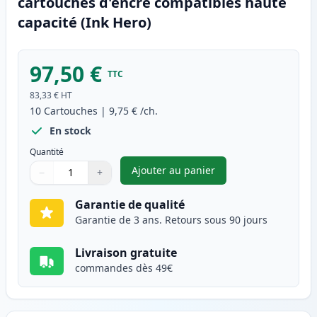
cartouches d'encre compatibles haute
capacité (Ink Hero)
97,50 €
TTC
83,33 €
HT
10
Cartouches
|
9,75 €
/ch.
En stock
Quantité
Ajouter au panier
−
+
,
Pack de 10 Brother LC123 (LC
Quantité
Utilisez les boutons pour ajuster
Quantité
:
1
Garantie de qualité
Garantie de 3 ans. Retours sous 90 jours
Livraison gratuite
commandes dès 49€