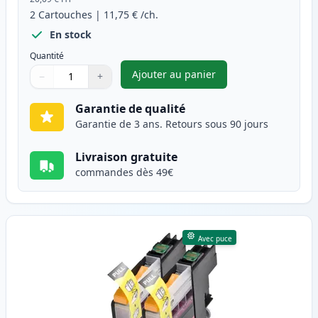
2
Cartouches
|
11,75 €
/ch.
En stock
Quantité
Ajouter au panier
−
+
,
Pack de 2 Brother LC125C car
Quantité
Utilisez les boutons pour ajuster
Quantité
:
1
Garantie de qualité
Garantie de 3 ans. Retours sous 90 jours
Livraison gratuite
commandes dès 49€
Avec puce