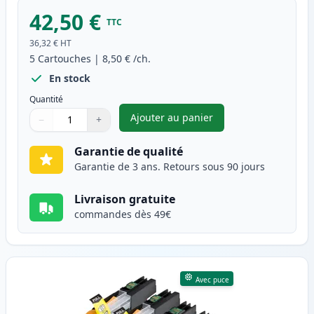
42,50 €
TTC
36,32 €
HT
5
Cartouches
|
8,50 €
/ch.
En stock
Quantité
Ajouter au panier
−
+
,
Pack de 5 Brother LC127 & LC
Quantité
Utilisez les boutons pour ajuster
Quantité
:
1
Garantie de qualité
Garantie de 3 ans. Retours sous 90 jours
Livraison gratuite
commandes dès 49€
Avec puce