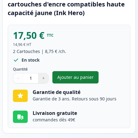
cartouches d'encre compatibles haute
capacité jaune (Ink Hero)
17,50 €
TTC
14,96 €
HT
2
Cartouches
|
8,75 €
/ch.
En stock
Quantité
Ajouter au panier
−
+
,
Pack de 2 Brother LC123 (LC1
Quantité
Utilisez les boutons pour ajuster
Quantité
:
1
Garantie de qualité
Garantie de 3 ans. Retours sous 90 jours
Livraison gratuite
commandes dès 49€