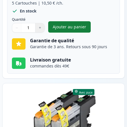
5
Cartouches
|
10,50 €
/ch.
En stock
Quantité
Ajouter au panier
−
+
,
Pack de 5 Brother LC123 (LC1
Quantité
Utilisez les boutons pour ajuster
Quantité
:
1
Garantie de qualité
Garantie de 3 ans. Retours sous 90 jours
Livraison gratuite
commandes dès 49€
Avec puce