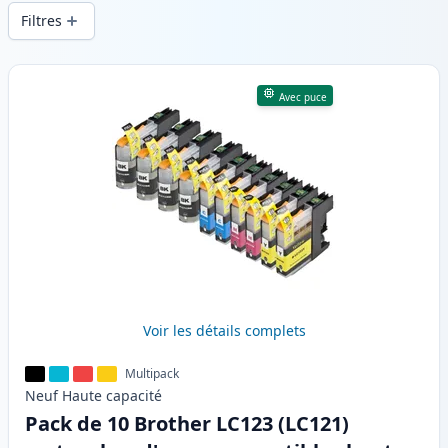
d’impression constante et d’une livraison
Filtres
rapide depuis un stock local en .
Produits
Avec puce
Voir les détails complets
Multipack
Neuf
Haute
capacité
Pack de 10 Brother LC123 (LC121)