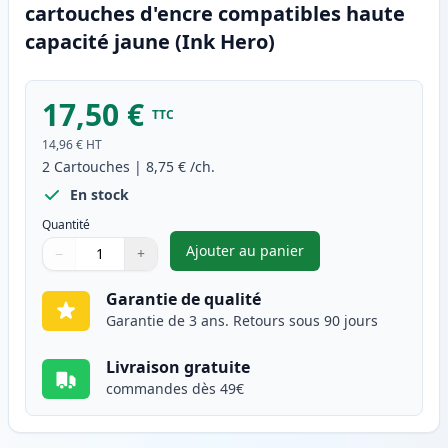
cartouches d'encre compatibles haute
capacité jaune (Ink Hero)
17,50 €
TTC
14,96 €
HT
2
Cartouches
|
8,75 €
/ch.
En stock
Quantité
Ajouter au panier
−
+
,
Pack de 2 Brother LC123 (LC1
Quantité
Utilisez les boutons pour ajuster
Quantité
:
1
Garantie de qualité
Garantie de 3 ans. Retours sous 90 jours
Livraison gratuite
commandes dès 49€