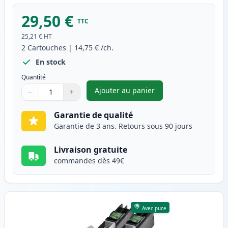
29,50 €
TTC
25,21 €
HT
2
Cartouches
|
14,75 €
/ch.
En stock
Quantité
Ajouter au panier
−
+
,
Pack de 2 Brother LC127BK ca
Quantité
Utilisez les boutons pour ajuster
Quantité
:
1
Garantie de qualité
Garantie de 3 ans. Retours sous 90 jours
Livraison gratuite
commandes dès 49€
Avec puce