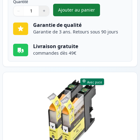
Quantité
Ajouter au panier
−
+
,
Pack de 2 Brother LC125M ca
Quantité
Utilisez les boutons pour ajuster
Quantité
:
1
Garantie de qualité
Garantie de 3 ans. Retours sous 90 jours
Livraison gratuite
commandes dès 49€
Avec puce