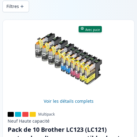
d’impression constante et d’une livraison
Filtres
rapide depuis un stock local en .
Produits
Avec puce
Voir les détails complets
Multipack
Neuf
Haute
capacité
Pack de 10 Brother LC123 (LC121)