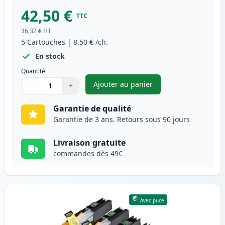
42,50 €
TTC
36,32 €
HT
5
Cartouches
|
8,50 €
/ch.
En stock
Quantité
Ajouter au panier
−
+
,
Pack de 5 Brother LC127 & LC
Quantité
Utilisez les boutons pour ajuster
Quantité
:
1
Garantie de qualité
Garantie de 3 ans. Retours sous 90 jours
Livraison gratuite
commandes dès 49€
Avec puce