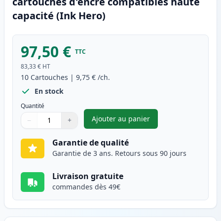
cartouches d'encre compatibles haute
capacité (Ink Hero)
97,50 €
TTC
83,33 €
HT
10
Cartouches
|
9,75 €
/ch.
En stock
Quantité
Ajouter au panier
−
+
,
Pack de 10 Brother LC123 (LC
Quantité
Utilisez les boutons pour ajuster
Quantité
:
1
Garantie de qualité
Garantie de 3 ans. Retours sous 90 jours
Livraison gratuite
commandes dès 49€