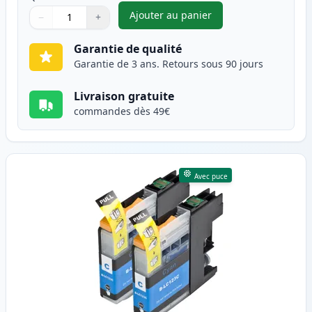
Ajouter au panier
−
+
,
Pack de 2 Brother LC123 (LC1
Quantité
Utilisez les boutons pour ajuster
Quantité
:
1
Garantie de qualité
Garantie de 3 ans. Retours sous 90 jours
Livraison gratuite
commandes dès 49€
Avec puce