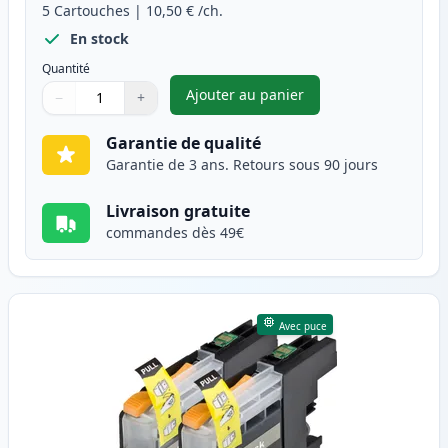
5
Cartouches
|
10,50 €
/ch.
En stock
Quantité
Ajouter au panier
−
+
,
Pack de 5 Brother LC123 (LC1
Quantité
Utilisez les boutons pour ajuster
Quantité
:
1
Garantie de qualité
Garantie de 3 ans. Retours sous 90 jours
Livraison gratuite
commandes dès 49€
Avec puce