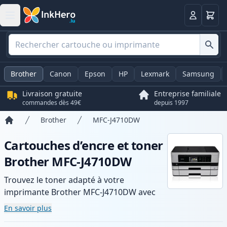
Panier
Connexio
Brother
Canon
Epson
HP
Lexmark
Samsung
Livraison gratuite
Entreprise familiale
commandes dès 49€
depuis 1997
Brother
MFC-J4710DW
Accueil
Cartouches d’encre et toner
Brother MFC-J4710DW
Trouvez le toner adapté à votre
imprimante Brother MFC-J4710DW avec
notre gamme de cartouches compatibles
En savoir plus
et haute capacité. Profitez d’une qualité