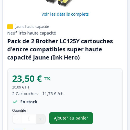
Voir les détails complets
Jaune haute capacité
Neuf
Très haute
capacité
Pack de 2 Brother LC125Y cartouches
d'encre compatibles super haute
capacité jaune (Ink Hero)
23,50 €
TTC
20,09 €
HT
2
Cartouches
|
11,75 €
/ch.
En stock
Quantité
Ajouter au panier
−
+
,
Pack de 2 Brother LC125Y car
Quantité
Utilisez les boutons pour ajuster
Quantité
:
1