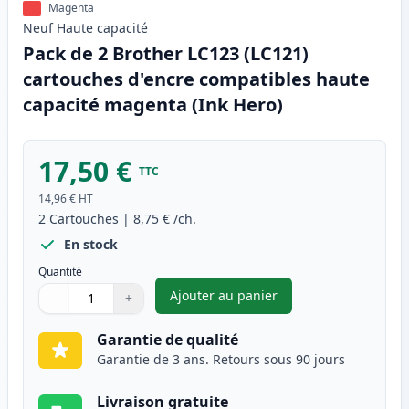
Magenta
Neuf
Haute
capacité
Pack de 2 Brother LC123 (LC121)
cartouches d'encre compatibles haute
capacité magenta (Ink Hero)
17,50 €
TTC
14,96 €
HT
2
Cartouches
|
8,75 €
/ch.
En stock
Quantité
Ajouter au panier
−
+
,
Pack de 2 Brother LC123 (LC1
Quantité
Utilisez les boutons pour ajuster
Quantité
:
1
Garantie de qualité
Garantie de 3 ans. Retours sous 90 jours
Livraison gratuite