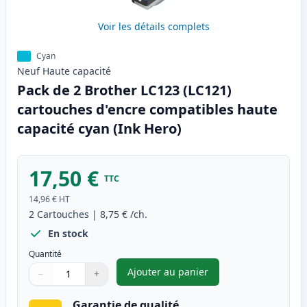
Voir les détails complets
Cyan
Neuf
Haute
capacité
Pack de 2 Brother LC123 (LC121)
cartouches d'encre compatibles haute
capacité cyan (Ink Hero)
17,50 €
TTC
14,96 €
HT
2
Cartouches
|
8,75 €
/ch.
En stock
Quantité
Ajouter au panier
−
+
,
Pack de 2 Brother LC123 (LC1
Quantité
Utilisez les boutons pour ajuster
Quantité
:
1
Garantie de qualité