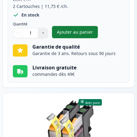
2
Cartouches
|
11,75 €
/ch.
En stock
Quantité
Ajouter au panier
−
+
,
Pack de 2 Brother LC125C car
Quantité
Utilisez les boutons pour ajuster
Quantité
:
1
Garantie de qualité
Garantie de 3 ans. Retours sous 90 jours
Livraison gratuite
commandes dès 49€
Avec puce