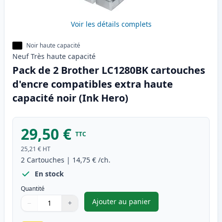
Voir les détails complets
Noir haute capacité
Neuf
Très haute
capacité
Pack de 2 Brother LC1280BK cartouches
d'encre compatibles extra haute
capacité noir (Ink Hero)
29,50 €
TTC
25,21 €
HT
2
Cartouches
|
14,75 €
/ch.
En stock
Quantité
Ajouter au panier
−
+
,
Pack de 2 Brother LC1280BK c
Quantité
Utilisez les boutons pour ajuster
Quantité
:
1