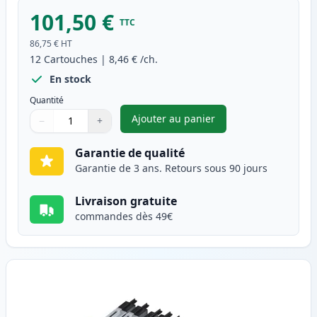
101,50 €
TTC
86,75 €
HT
12
Cartouches
|
8,46 €
/ch.
En stock
Quantité
Ajouter au panier
−
+
,
Pack de 12 Brother LC1240 (L
Quantité
Utilisez les boutons pour ajuster
Quantité
:
1
Garantie de qualité
Garantie de 3 ans. Retours sous 90 jours
Livraison gratuite
commandes dès 49€