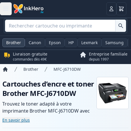
Panier
Connexio
Brother
Canon
Epson
HP
Lexmark
Samsung
Livraison gratuite
Entreprise familiale
commandes dès 49€
depuis 1997
Brother
MFC-J6710DW
Accueil
Cartouches d’encre et toner
Brother MFC-J6710DW
Trouvez le toner adapté à votre
imprimante Brother MFC-J6710DW avec
notre gamme de cartouches compatibles
En savoir plus
et haute capacité. Profitez d’une qualité