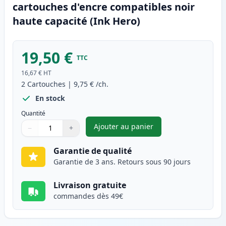
cartouches d'encre compatibles noir
haute capacité (Ink Hero)
19,50 €
TTC
16,67 €
HT
2
Cartouches
|
9,75 €
/ch.
En stock
Quantité
Ajouter au panier
−
+
,
Pack de 2 Brother LC1240BK (
Quantité
Utilisez les boutons pour ajuster
Quantité
:
1
Garantie de qualité
Garantie de 3 ans. Retours sous 90 jours
Livraison gratuite
commandes dès 49€