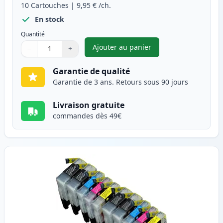
10
Cartouches
|
9,95 €
/ch.
En stock
Quantité
Ajouter au panier
−
+
,
Pack de 10 Brother LC1280 ca
Quantité
Utilisez les boutons pour ajuster
Quantité
:
1
Garantie de qualité
Garantie de 3 ans. Retours sous 90 jours
Livraison gratuite
commandes dès 49€