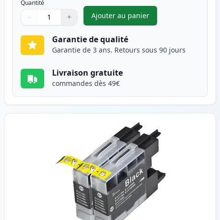
Quantité
Ajouter au panier
−
+
,
Pack de 2 Brother LC1240Y (L
Quantité
Utilisez les boutons pour ajuster
Quantité
:
1
Garantie de qualité
Garantie de 3 ans. Retours sous 90 jours
Livraison gratuite
commandes dès 49€