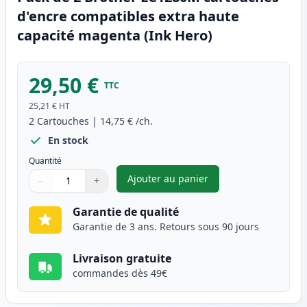
d'encre compatibles extra haute
capacité magenta (Ink Hero)
29,50 €
TTC
25,21 €
HT
2
Cartouches
|
14,75 €
/ch.
En stock
Quantité
Ajouter au panier
−
+
,
Pack de 2 Brother LC1280M c
Quantité
Utilisez les boutons pour ajuster
Quantité
:
1
Garantie de qualité
Garantie de 3 ans. Retours sous 90 jours
Livraison gratuite
commandes dès 49€