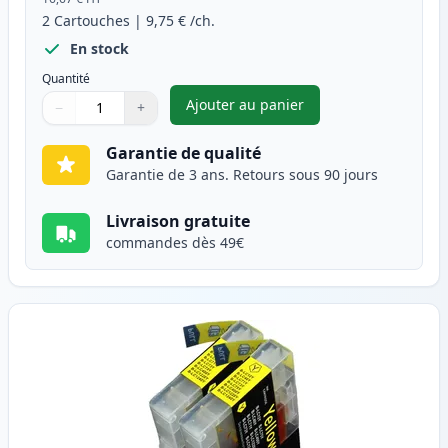
2
Cartouches
|
9,75 €
/ch.
En stock
Quantité
Ajouter au panier
−
+
,
Pack de 2 Brother LC1240M (
Quantité
Utilisez les boutons pour ajuster
Quantité
:
1
Garantie de qualité
Garantie de 3 ans. Retours sous 90 jours
Livraison gratuite
commandes dès 49€