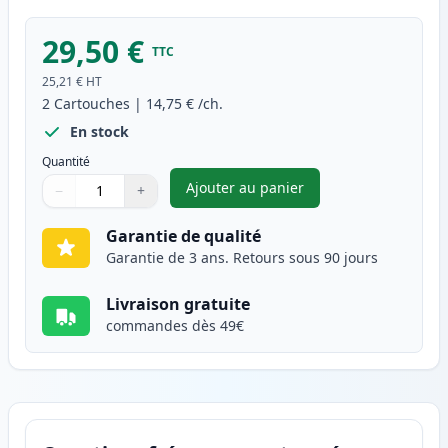
29,50 €
TTC
25,21 €
HT
2
Cartouches
|
14,75 €
/ch.
En stock
Quantité
Ajouter au panier
−
+
,
Pack de 2 Brother LC1280Y ca
Quantité
Utilisez les boutons pour ajuster
Quantité
:
1
Garantie de qualité
Garantie de 3 ans. Retours sous 90 jours
Livraison gratuite
commandes dès 49€