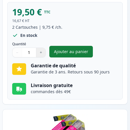
19,50 €
TTC
16,67 €
HT
2
Cartouches
|
9,75 €
/ch.
En stock
Quantité
Ajouter au panier
−
+
,
Pack de 2 Brother LC1240C (L
Quantité
Utilisez les boutons pour ajuster
Quantité
:
1
Garantie de qualité
Garantie de 3 ans. Retours sous 90 jours
Livraison gratuite
commandes dès 49€