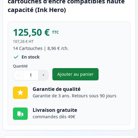
cartouches d'encre compatibles haute
capacité (Ink Hero)
125,50 €
TTC
107,26 €
HT
14
Cartouches
|
8,96 €
/ch.
En stock
Quantité
Ajouter au panier
−
+
,
Pack de 14 Brother LC1240 (L
Quantité
Utilisez les boutons pour ajuster
Quantité
:
1
Garantie de qualité
Garantie de 3 ans. Retours sous 90 jours
Livraison gratuite
commandes dès 49€