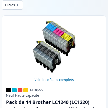
d’impression constante et d’une livraison
Filtres
rapide depuis un stock local en .
Produits
Voir les détails complets
Multipack
Neuf
Haute
capacité
Pack de 14 Brother LC1240 (LC1220)