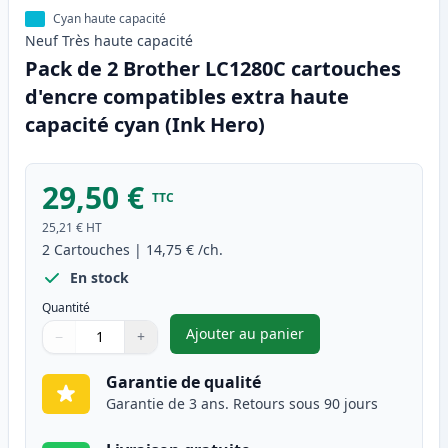
Cyan haute capacité
Neuf
Très haute
capacité
Pack de 2 Brother LC1280C cartouches
d'encre compatibles extra haute
capacité cyan (Ink Hero)
29,50 €
TTC
25,21 €
HT
2
Cartouches
|
14,75 €
/ch.
En stock
Quantité
Ajouter au panier
−
+
,
Pack de 2 Brother LC1280C ca
Quantité
Utilisez les boutons pour ajuster
Quantité
:
1
Garantie de qualité
Garantie de 3 ans. Retours sous 90 jours