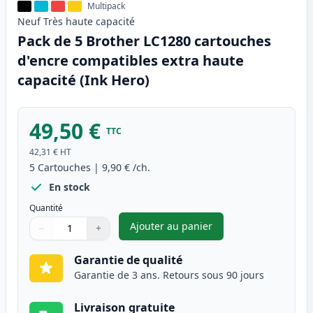
Multipack
Neuf
Très haute
capacité
Pack de 5 Brother LC1280 cartouches
d'encre compatibles extra haute
capacité (Ink Hero)
49,50 €
TTC
42,31 €
HT
5
Cartouches
|
9,90 €
/ch.
En stock
Quantité
Ajouter au panier
−
+
,
Pack de 5 Brother LC1280 car
Quantité
Utilisez les boutons pour ajuster
Quantité
:
1
Garantie de qualité
Garantie de 3 ans. Retours sous 90 jours
Livraison gratuite