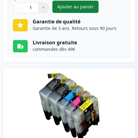
Ajouter au panier
−
+
,
Pack de 10 Brother LC1240 (L
Quantité
Utilisez les boutons pour ajuster
Quantité
:
1
Garantie de qualité
Garantie de 3 ans. Retours sous 90 jours
Livraison gratuite
commandes dès 49€