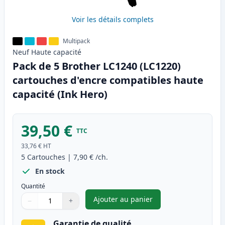
Voir les détails complets
Multipack
Neuf
Haute
capacité
Pack de 5 Brother LC1240 (LC1220)
cartouches d'encre compatibles haute
capacité (Ink Hero)
39,50 €
TTC
33,76 €
HT
5
Cartouches
|
7,90 €
/ch.
En stock
Quantité
Ajouter au panier
−
+
,
Pack de 5 Brother LC1240 (LC
Quantité
Utilisez les boutons pour ajuster
Quantité
:
1
Garantie de qualité