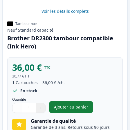
Voir les détails complets
Tambour noir
Neuf
Standard
capacité
Brother DR2300 tambour compatible
(Ink Hero)
36,00 €
TTC
30,77 €
HT
1
Cartouches
|
36,00 €
/ch.
En stock
Quantité
Ajouter au panier
−
+
,
Brother DR2300 tambour comp
Quantité
Utilisez les boutons pour ajuster
Quantité
:
1
Garantie de qualité
Garantie de 3 ans. Retours sous 90 jours