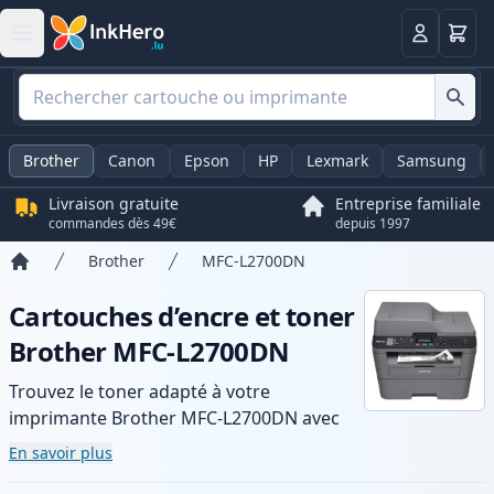
Panier
Connexio
Brother
Canon
Epson
HP
Lexmark
Samsung
Livraison gratuite
Entreprise familiale
commandes dès 49€
depuis 1997
Brother
MFC-L2700DN
Accueil
Cartouches d’encre et toner
Brother MFC-L2700DN
Trouvez le toner adapté à votre
imprimante Brother MFC-L2700DN avec
notre gamme de cartouches compatibles
En savoir plus
et haute capacité. Profitez d’une qualité