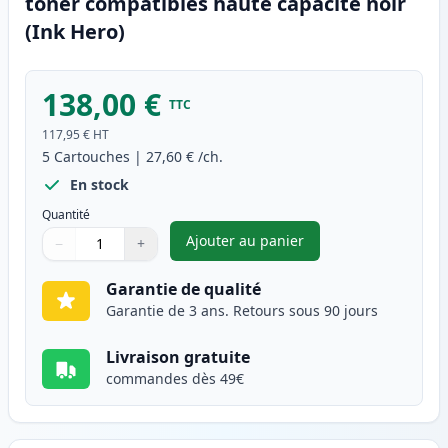
toner compatibles haute capacité noir
(Ink Hero)
138,00 €
TTC
117,95 €
HT
5
Cartouches
|
27,60 €
/ch.
En stock
Quantité
Ajouter au panier
−
+
,
Pack de 5 Brother TN2320 (TN
Quantité
Utilisez les boutons pour ajuster
Quantité
:
1
Garantie de qualité
Garantie de 3 ans. Retours sous 90 jours
Livraison gratuite
commandes dès 49€