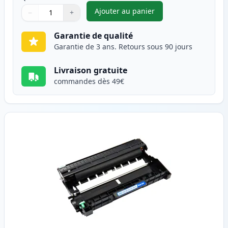
Ajouter au panier
−
+
,
Brother TN2320 (TN2310) tone
Quantité
Utilisez les boutons pour ajuster
Quantité
:
1
Garantie de qualité
Garantie de 3 ans. Retours sous 90 jours
Livraison gratuite
commandes dès 49€