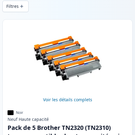
d’impression constante et d’une livraison
Filtres
rapide depuis un stock local en .
Produits
Voir les détails complets
Noir
Neuf
Haute
capacité
Pack de 5 Brother TN2320 (TN2310)