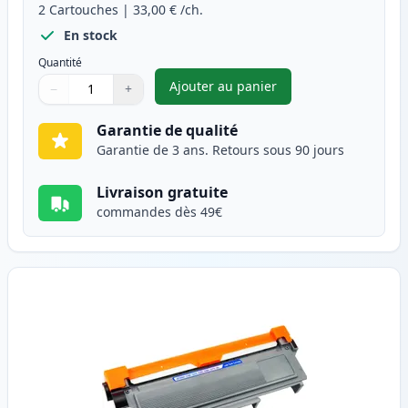
2
Cartouches
|
33,00 €
/ch.
En stock
Quantité
Ajouter au panier
−
+
,
Pack de 2 Brother TN2320 (TN
Quantité
Utilisez les boutons pour ajuster
Quantité
:
1
Garantie de qualité
Garantie de 3 ans. Retours sous 90 jours
Livraison gratuite
commandes dès 49€