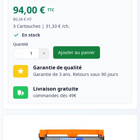
94,00 €
TTC
80,34 €
HT
3
Cartouches
|
31,33 €
/ch.
En stock
Quantité
Ajouter au panier
−
+
,
Pack de 3 Brother TN2320 & 
Quantité
Utilisez les boutons pour ajuster
Quantité
:
1
Garantie de qualité
Garantie de 3 ans. Retours sous 90 jours
Livraison gratuite
commandes dès 49€