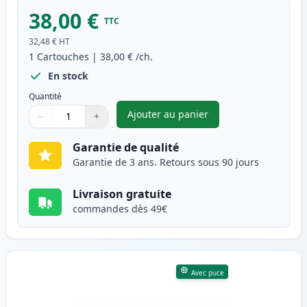
38,00 €
TTC
32,48 €
HT
1
Cartouches
|
38,00 €
/ch.
En stock
Quantité
Ajouter au panier
−
+
,
Brother DR-243CL tambour co
Quantité
Utilisez les boutons pour ajuster
Quantité
:
1
Garantie de qualité
Garantie de 3 ans. Retours sous 90 jours
Livraison gratuite
commandes dès 49€
Avec puce