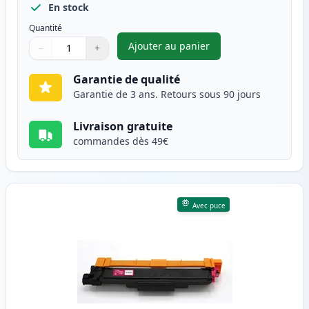
En stock
Quantité
Ajouter au panier
−
+
,
Brother TN247 (TN243) toner 
Quantité
Utilisez les boutons pour ajuster
Quantité
:
1
Garantie de qualité
Garantie de 3 ans. Retours sous 90 jours
Livraison gratuite
commandes dès 49€
Avec puce