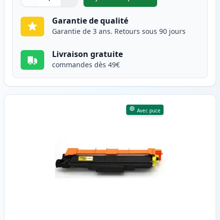
,
Brother TN247 (TN243) toner
Quantité
Utilisez les boutons pour ajuster
Quantité
:
1
Garantie de qualité
Garantie de 3 ans. Retours sous 90 jours
Livraison gratuite
commandes dès 49€
Avec puce