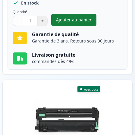
En stock
Quantité
Ajouter au panier
−
+
,
Brother DR-243CL tambour co
Quantité
Utilisez les boutons pour ajuster
Quantité
:
1
Garantie de qualité
Garantie de 3 ans. Retours sous 90 jours
Livraison gratuite
commandes dès 49€
Avec puce