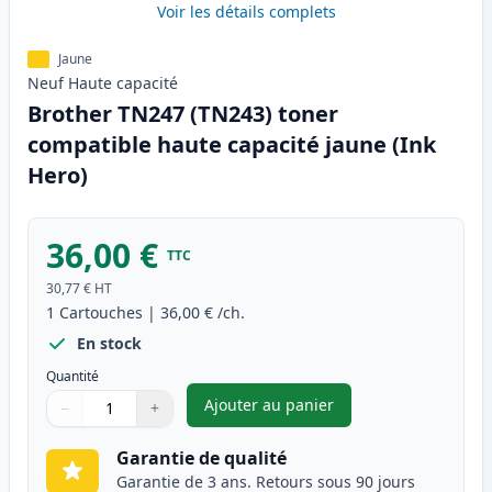
Voir les détails complets
Jaune
Neuf
Haute
capacité
Brother TN247 (TN243) toner
compatible haute capacité jaune (Ink
Hero)
36,00 €
TTC
30,77 €
HT
1
Cartouches
|
36,00 €
/ch.
En stock
Quantité
Ajouter au panier
−
+
,
Brother TN247 (TN243) toner 
Quantité
Utilisez les boutons pour ajuster
Quantité
:
1
Garantie de qualité
Garantie de 3 ans. Retours sous 90 jours