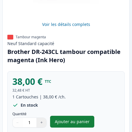
Voir les détails complets
Tambour magenta
Neuf
Standard
capacité
Brother DR-243CL tambour compatible
magenta (Ink Hero)
38,00 €
TTC
32,48 €
HT
1
Cartouches
|
38,00 €
/ch.
En stock
Quantité
Ajouter au panier
−
+
,
Brother DR-243CL tambour co
Quantité
Utilisez les boutons pour ajuster
Quantité
:
1