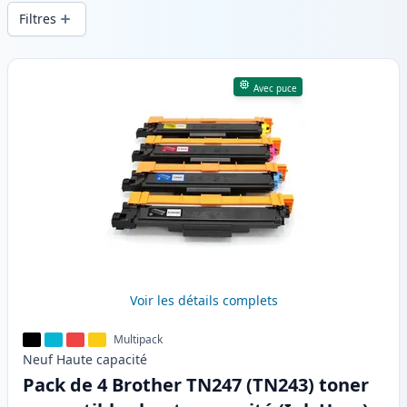
d’impression constante et d’une livraison
Filtres
rapide depuis un stock local en .
Produits
Avec puce
Voir les détails complets
Multipack
Neuf
Haute
capacité
Pack de 4 Brother TN247 (TN243) toner