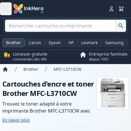
Panier
Connexio
Brother
Canon
Epson
HP
Lexmark
Samsung
Livraison gratuite
Entreprise familiale
commandes dès 49€
depuis 1997
Brother
MFC-L3710CW
Accueil
Cartouches d’encre et toner
Brother MFC-L3710CW
Trouvez le toner adapté à votre
imprimante Brother MFC-L3710CW avec
notre gamme de cartouches compatibles
En savoir plus
et haute capacité. Profitez d’une qualité