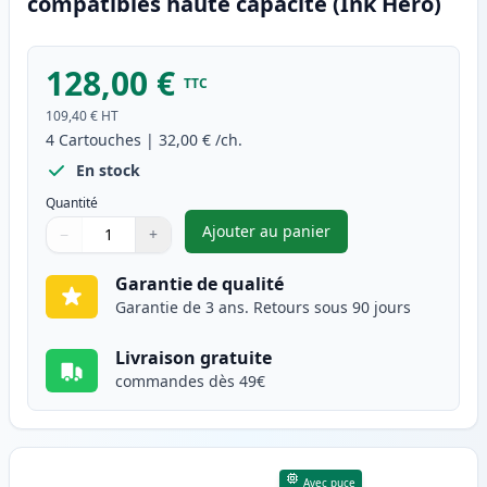
compatibles haute capacité (Ink Hero)
128,00 €
TTC
109,40 €
HT
4
Cartouches
|
32,00 €
/ch.
En stock
Quantité
Ajouter au panier
−
+
,
Pack de 4 Brother TN247 (TN2
Quantité
Utilisez les boutons pour ajuster
Quantité
:
1
Garantie de qualité
Garantie de 3 ans. Retours sous 90 jours
Livraison gratuite
commandes dès 49€
Avec puce