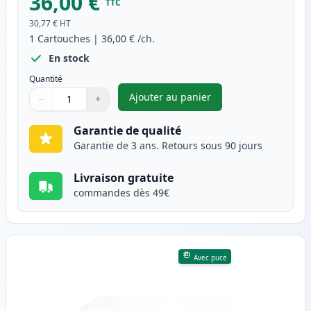
36,00 €
TTC
30,77 €
HT
1
Cartouches
|
36,00 €
/ch.
En stock
Quantité
Ajouter au panier
−
+
,
Brother TN247 (TN243) toner 
Quantité
Utilisez les boutons pour ajuster
Quantité
:
1
Garantie de qualité
Garantie de 3 ans. Retours sous 90 jours
Livraison gratuite
commandes dès 49€
Avec puce