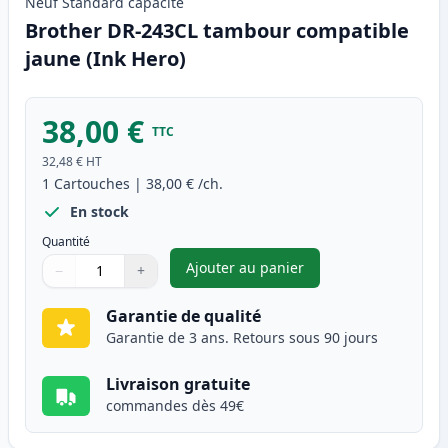
Neuf
Standard
capacité
Brother DR-243CL tambour compatible
jaune (Ink Hero)
38,00 €
TTC
32,48 €
HT
1
Cartouches
|
38,00 €
/ch.
En stock
Quantité
Ajouter au panier
−
+
,
Brother DR-243CL tambour co
Quantité
Utilisez les boutons pour ajuster
Quantité
:
1
Garantie de qualité
Garantie de 3 ans. Retours sous 90 jours
Livraison gratuite
commandes dès 49€