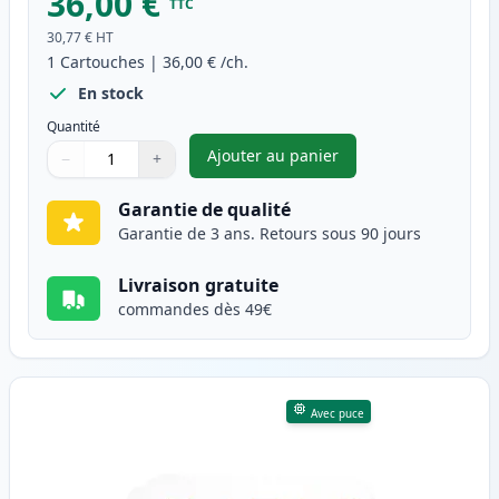
36,00 €
TTC
30,77 €
HT
1
Cartouches
|
36,00 €
/ch.
En stock
Quantité
Ajouter au panier
−
+
,
Brother TN247 (TN243) toner 
Quantité
Utilisez les boutons pour ajuster
Quantité
:
1
Garantie de qualité
Garantie de 3 ans. Retours sous 90 jours
Livraison gratuite
commandes dès 49€
Avec puce