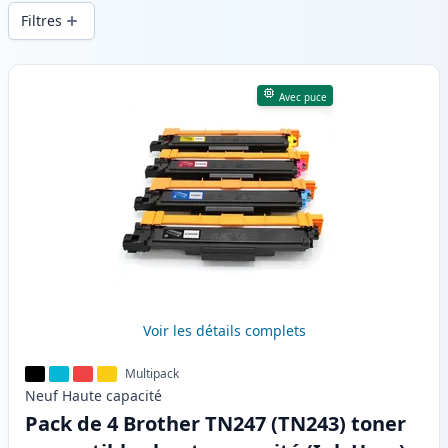
d’impression constante et d’une livraison
Filtres
rapide depuis un stock local en .
Produits
Avec puce
Voir les détails complets
Multipack
Neuf
Haute
capacité
Pack de 4 Brother TN247 (TN243) toner