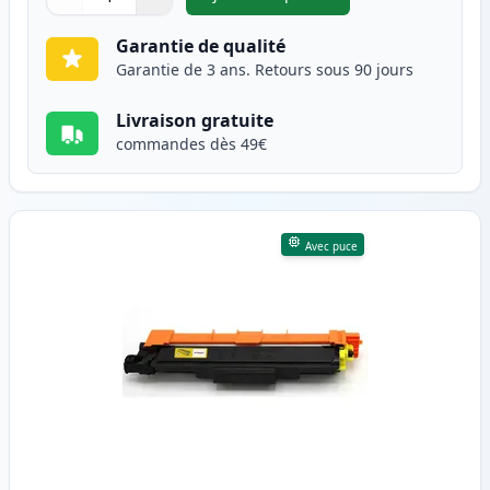
,
Brother TN247 (TN243) toner
Quantité
Utilisez les boutons pour ajuster
Quantité
:
1
Garantie de qualité
Garantie de 3 ans. Retours sous 90 jours
Livraison gratuite
commandes dès 49€
Avec puce