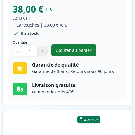
38,00 €
TTC
32,48 €
HT
1
Cartouches
|
38,00 €
/ch.
En stock
Quantité
Ajouter au panier
−
+
,
Brother DR-243CL tambour co
Quantité
Utilisez les boutons pour ajuster
Quantité
:
1
Garantie de qualité
Garantie de 3 ans. Retours sous 90 jours
Livraison gratuite
commandes dès 49€
Avec puce