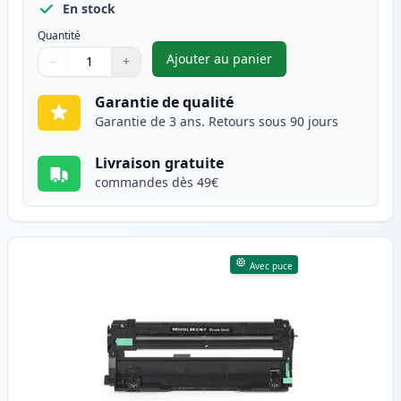
En stock
Quantité
Ajouter au panier
−
+
,
Brother DR-243CL tambour co
Quantité
Utilisez les boutons pour ajuster
Quantité
:
1
Garantie de qualité
Garantie de 3 ans. Retours sous 90 jours
Livraison gratuite
commandes dès 49€
Avec puce