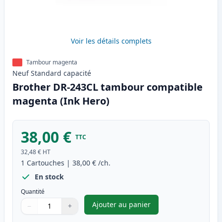
Voir les détails complets
Tambour magenta
Neuf
Standard
capacité
Brother DR-243CL tambour compatible
magenta (Ink Hero)
38,00 €
TTC
32,48 €
HT
1
Cartouches
|
38,00 €
/ch.
En stock
Quantité
Ajouter au panier
−
+
,
Brother DR-243CL tambour co
Quantité
Utilisez les boutons pour ajuster
Quantité
:
1