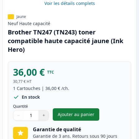
Voir les détails complets
Jaune
Neuf
Haute
capacité
Brother TN247 (TN243) toner
compatible haute capacité jaune (Ink
Hero)
36,00 €
TTC
30,77 €
HT
1
Cartouches
|
36,00 €
/ch.
En stock
Quantité
Ajouter au panier
−
+
,
Brother TN247 (TN243) toner 
Quantité
Utilisez les boutons pour ajuster
Quantité
:
1
Garantie de qualité
Garantie de 3 ans. Retours sous 90 jours