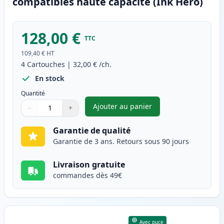
compatibles haute capacité (Ink Hero)
128,00 €
TTC
109,40 €
HT
4
Cartouches
|
32,00 €
/ch.
En stock
Quantité
Ajouter au panier
−
+
,
Pack de 4 Brother TN247 (TN2
Quantité
Utilisez les boutons pour ajuster
Quantité
:
1
Garantie de qualité
Garantie de 3 ans. Retours sous 90 jours
Livraison gratuite
commandes dès 49€
Avec puce