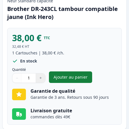
Neuf
Standard
capacité
Brother DR-243CL tambour compatible
jaune (Ink Hero)
38,00 €
TTC
32,48 €
HT
1
Cartouches
|
38,00 €
/ch.
En stock
Quantité
Ajouter au panier
−
+
,
Brother DR-243CL tambour co
Quantité
Utilisez les boutons pour ajuster
Quantité
:
1
Garantie de qualité
Garantie de 3 ans. Retours sous 90 jours
Livraison gratuite
commandes dès 49€