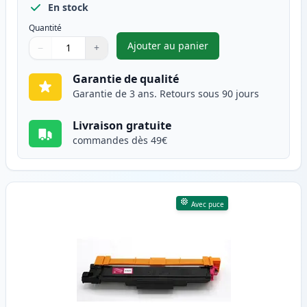
En stock
Quantité
Ajouter au panier
−
+
,
Brother TN247 (TN243) toner 
Quantité
Utilisez les boutons pour ajuster
Quantité
:
1
Garantie de qualité
Garantie de 3 ans. Retours sous 90 jours
Livraison gratuite
commandes dès 49€
Avec puce