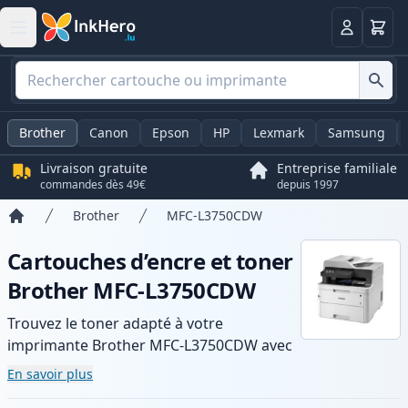
Panier
Connexio
Brother
Canon
Epson
HP
Lexmark
Samsung
Livraison gratuite
Entreprise familiale
commandes dès 49€
depuis 1997
Brother
MFC-L3750CDW
Accueil
Cartouches d’encre et toner
Brother MFC-L3750CDW
Trouvez le toner adapté à votre
imprimante Brother MFC-L3750CDW avec
notre gamme de cartouches compatibles
En savoir plus
et haute capacité. Profitez d’une qualité