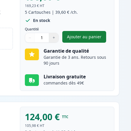
169,23 €
HT
k
5
Cartouches
|
39,60 €
/ch.
En stock
Quantité
Ajouter au panier
−
+
,
Pack de 5 Brother TN34
Quantité
Utilisez les boutons pour ajuster
Quantité
:
1
Garantie de qualité
Garantie de 3 ans. Retours sous
90 jours
Livraison gratuite
commandes dès 49€
124,00 €
TTC
105,98 €
HT