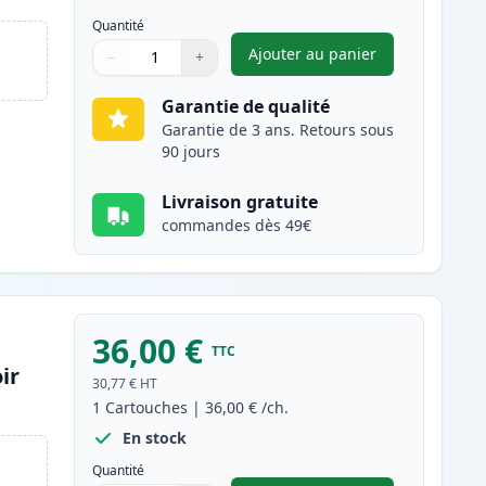
Quantité
Ajouter au panier
−
+
,
Pack de 2 Brother TN34
Quantité
Utilisez les boutons pour ajuster
Quantité
:
1
Garantie de qualité
Garantie de 3 ans. Retours sous
90 jours
Livraison gratuite
commandes dès 49€
36,00 €
TTC
ir
30,77 €
HT
1
Cartouches
|
36,00 €
/ch.
En stock
Quantité