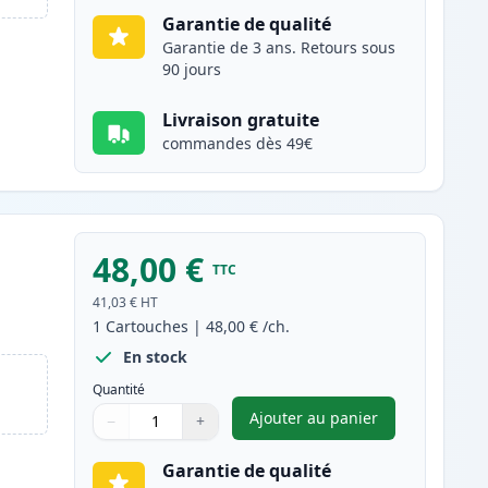
Garantie de qualité
Garantie de 3 ans. Retours sous
90 jours
Livraison gratuite
commandes dès 49€
48,00 €
TTC
e
41,03 €
HT
1
Cartouches
|
48,00 €
/ch.
En stock
Quantité
Ajouter au panier
−
+
,
Brother DR3400 tambou
Quantité
Utilisez les boutons pour ajuster
Quantité
:
1
Garantie de qualité