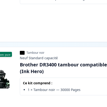
Tambour noir
Avec puce
Neuf
Standard
capacité
Brother DR3400 tambour compatibl
(Ink Hero)
Ce kit comprend :
1
×
Tambour noir
—
30000
Pages