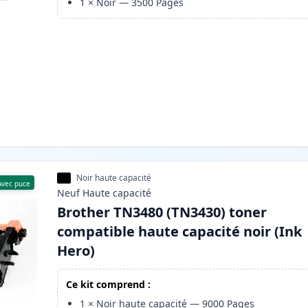
1
×
Noir
—
3500
Pages
Noir haute capacité
Avec puce
Neuf
Haute
capacité
Brother TN3480 (TN3430) toner
compatible haute capacité noir (Ink
Hero)
Ce kit comprend :
1
×
Noir haute capacité
—
9000
Pages