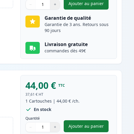
Ajouter au panier
−
+
,
Brother TN-3430 toner 
Quantité
Utilisez les boutons pour ajuster
Quantité
:
1
Garantie de qualité
Garantie de 3 ans. Retours sous
90 jours
Livraison gratuite
commandes dès 49€
44,00 €
TTC
37,61 €
HT
1
Cartouches
|
44,00 €
/ch.
En stock
Quantité
Ajouter au panier
−
+
,
Brother TN3480 (TN3430
Quantité
Utilisez les boutons pour ajuster
Quantité
:
1