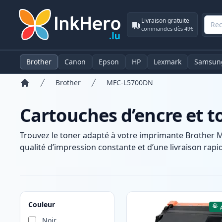
Livraison gratuite
commandes dès 49€
Brother
Canon
Epson
HP
Lexmark
Samsun
Brother
MFC-L5700DN
Accueil
Cartouches d’encre et 
Trouvez le toner adapté à votre imprimante Brother 
qualité d’impression constante et d’une livraison rapid
Produits
Couleur
Noir