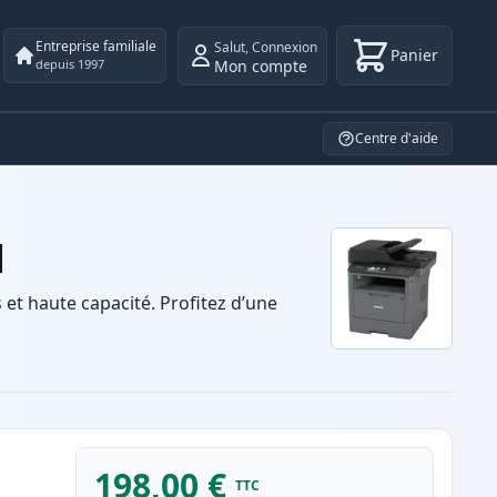
Entreprise familiale
Salut
,
Connexion
Panier
Mon compte
depuis 1997
Centre d'aide
N
t haute capacité. Profitez d’une
198,00 €
TTC