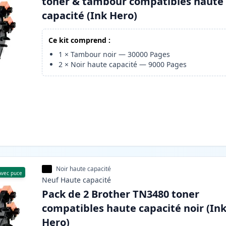
toner & tambour compatibles haute
capacité (Ink Hero)
Ce kit comprend :
1
×
Tambour noir
—
30000
Pages
2
×
Noir haute capacité
—
9000
Pages
Noir haute capacité
Avec puce
Neuf
Haute
capacité
Pack de 2 Brother TN3480 toner
compatibles haute capacité noir (In
Hero)