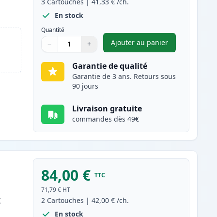
3
Cartouches
|
41,33 €
/ch.
En stock
Quantité
Ajouter au panier
−
+
,
Pack de 3 Brother TN3
Quantité
Utilisez les boutons pour ajuster
Quantité
:
1
Garantie de qualité
Garantie de 3 ans. Retours sous
90 jours
Livraison gratuite
commandes dès 49€
84,00 €
TTC
71,79 €
HT
k
2
Cartouches
|
42,00 €
/ch.
En stock