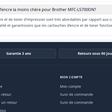
 l’encre la moins chère pour Brother MFC-L5700DN?
re et de toner d’impression sont très abordables par rapport aux c
ité et garantissons que les cartouches d’encre et de toner fonctio
Garantie 3 ans
Retours sous 90 Jou
MON COMPTE
de
Mon compte
 retour
Suivi de commande
un retour
Suivi de commande
nous