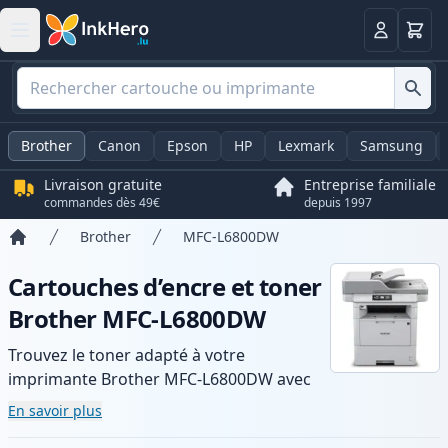
Panier
Connexio
Brother
Canon
Epson
HP
Lexmark
Samsung
Livraison gratuite
Entreprise familiale
commandes dès 49€
depuis 1997
Brother
MFC-L6800DW
Accueil
Cartouches d’encre et toner
Brother MFC-L6800DW
Trouvez le toner adapté à votre
imprimante Brother MFC-L6800DW avec
notre gamme de cartouches compatibles
En savoir plus
et haute capacité. Profitez d’une qualité