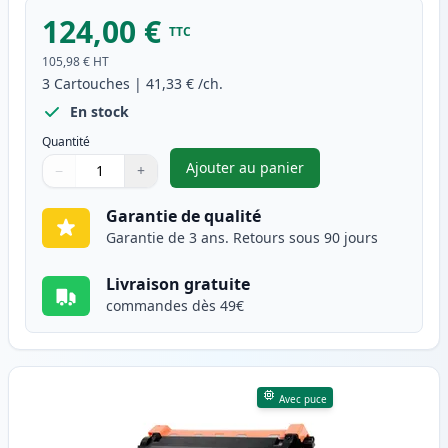
124,00 €
TTC
105,98 €
HT
3
Cartouches
|
41,33 €
/ch.
En stock
Quantité
Ajouter au panier
−
+
,
Pack de 3 Brother TN3480 & 
Quantité
Utilisez les boutons pour ajuster
Quantité
:
1
Garantie de qualité
Garantie de 3 ans. Retours sous 90 jours
Livraison gratuite
commandes dès 49€
Avec puce