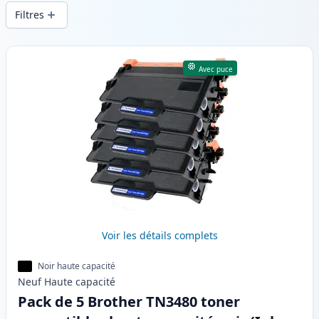
d’impression constante et d’une livraison
Filtres
rapide depuis un stock local en .
Produits
Avec puce
Voir les détails complets
Noir haute capacité
Neuf
Haute
capacité
Pack de 5 Brother TN3480 toner