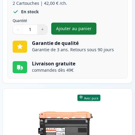
2
Cartouches
|
42,00 €
/ch.
En stock
Quantité
Ajouter au panier
−
+
,
Pack de 2 Brother TN3480 ton
Quantité
Utilisez les boutons pour ajuster
Quantité
:
1
Garantie de qualité
Garantie de 3 ans. Retours sous 90 jours
Livraison gratuite
commandes dès 49€
Avec puce