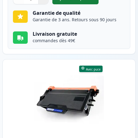
,
Brother TN-3430 toner compat
Quantité
Utilisez les boutons pour ajuster
Quantité
:
1
Garantie de qualité
Garantie de 3 ans. Retours sous 90 jours
Livraison gratuite
commandes dès 49€
Avec puce