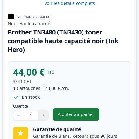
Voir les détails complets
Noir haute capacité
Neuf
Haute
capacité
Brother TN3480 (TN3430) toner
compatible haute capacité noir (Ink
Hero)
44,00 €
TTC
37,61 €
HT
1
Cartouches
|
44,00 €
/ch.
En stock
Quantité
Ajouter au panier
−
+
,
Brother TN3480 (TN3430) tone
Quantité
Utilisez les boutons pour ajuster
Quantité
:
1
Garantie de qualité
Garantie de 3 ans. Retours sous 90 jours