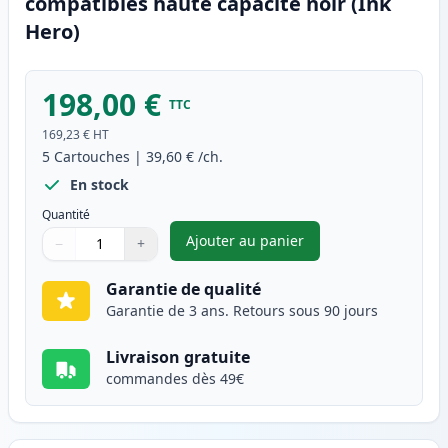
compatibles haute capacité noir (Ink
Hero)
198,00 €
TTC
169,23 €
HT
5
Cartouches
|
39,60 €
/ch.
En stock
Quantité
Ajouter au panier
−
+
,
Pack de 5 Brother TN3480 ton
Quantité
Utilisez les boutons pour ajuster
Quantité
:
1
Garantie de qualité
Garantie de 3 ans. Retours sous 90 jours
Livraison gratuite
commandes dès 49€