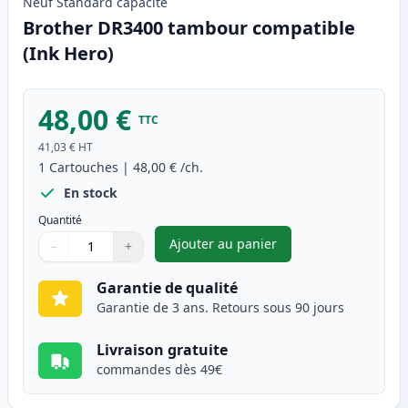
Neuf
Standard
capacité
Brother DR3400 tambour compatible
(Ink Hero)
48,00 €
TTC
41,03 €
HT
1
Cartouches
|
48,00 €
/ch.
En stock
Quantité
Ajouter au panier
−
+
,
Brother DR3400 tambour comp
Quantité
Utilisez les boutons pour ajuster
Quantité
:
1
Garantie de qualité
Garantie de 3 ans. Retours sous 90 jours
Livraison gratuite
commandes dès 49€