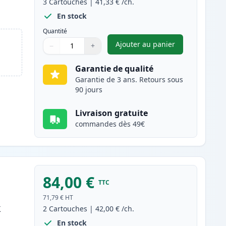
3
Cartouches
|
41,33 €
/ch.
En stock
Quantité
Ajouter au panier
−
+
,
Pack de 3 Brother TN3
Quantité
Utilisez les boutons pour ajuster
Quantité
:
1
Garantie de qualité
Garantie de 3 ans. Retours sous
90 jours
Livraison gratuite
commandes dès 49€
84,00 €
TTC
71,79 €
HT
k
2
Cartouches
|
42,00 €
/ch.
En stock