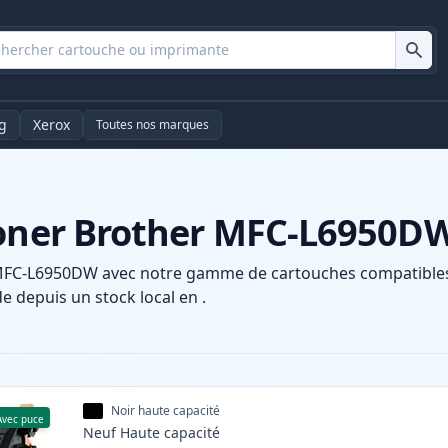
g
Xerox
Toutes nos marques
toner Brother MFC-L6950D
MFC-L6950DW avec notre gamme de cartouches compatibles e
e depuis un stock local en .
Noir haute capacité
Avec puce
Neuf
Haute
capacité