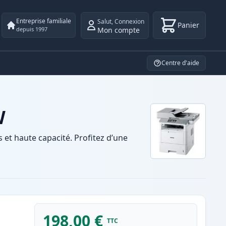
Entreprise familiale
Salut
,
Connexion
Panier
Mon compte
depuis 1997
Centre d'aide
W
t haute capacité. Profitez d’une
198,00 €
TTC