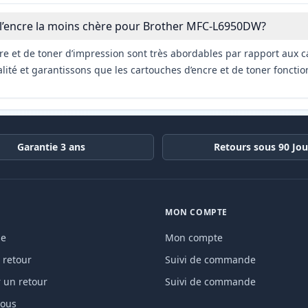
 l’encre la moins chère pour Brother MFC-L6950DW?
re et de toner d’impression sont très abordables par rapport aux c
ité et garantissons que les cartouches d’encre et de toner fonctio
Garantie 3 ans
Retours sous 90 Jou
MON COMPTE
de
Mon compte
 retour
Suivi de commande
un retour
Suivi de commande
nous