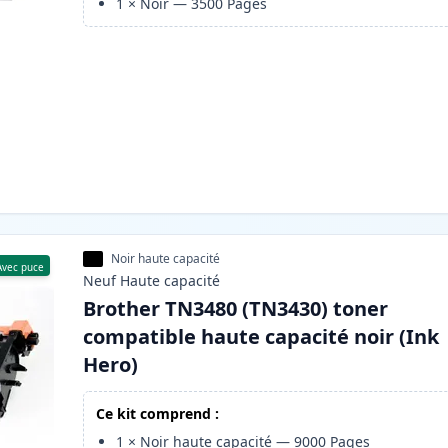
1
×
Noir
—
3500
Pages
Noir haute capacité
Avec puce
Neuf
Haute
capacité
Brother TN3480 (TN3430) toner
compatible haute capacité noir (Ink
Hero)
Ce kit comprend :
1
×
Noir haute capacité
—
9000
Pages