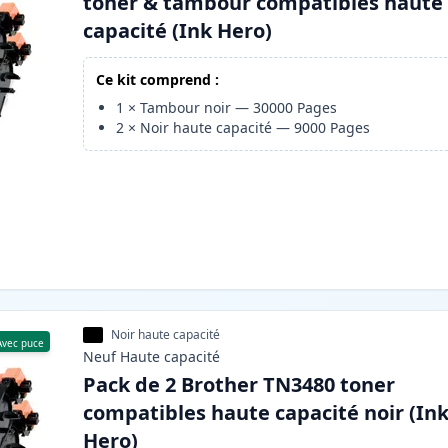
toner & tambour compatibles haute
capacité (Ink Hero)
Ce kit comprend :
1
×
Tambour noir
—
30000
Pages
2
×
Noir haute capacité
—
9000
Pages
Noir haute capacité
Avec puce
Neuf
Haute
capacité
Pack de 2 Brother TN3480 toner
compatibles haute capacité noir (In
Hero)