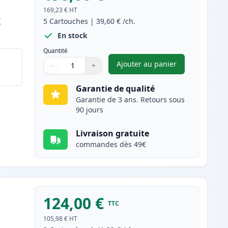
169,23 €
HT
k
5
Cartouches
|
39,60 €
/ch.
En stock
Quantité
Ajouter au panier
−
+
,
Pack de 5 Brother TN34
Quantité
Utilisez les boutons pour ajuster
Quantité
:
1
Garantie de qualité
Garantie de 3 ans. Retours sous
90 jours
Livraison gratuite
commandes dès 49€
124,00 €
TTC
105,98 €
HT