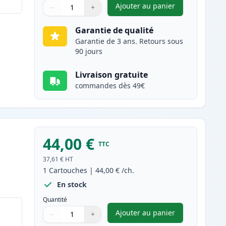
Ajouter au panier
−
+
,
Brother TN-3430 toner 
Quantité
Utilisez les boutons pour ajuster
Quantité
:
1
Garantie de qualité
Garantie de 3 ans. Retours sous
90 jours
Livraison gratuite
commandes dès 49€
44,00 €
TTC
37,61 €
HT
1
Cartouches
|
44,00 €
/ch.
En stock
Quantité
Ajouter au panier
−
+
,
Brother TN3480 (TN3430
Quantité
Utilisez les boutons pour ajuster
Quantité
:
1