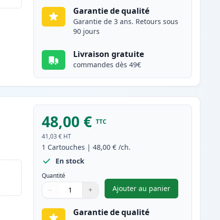
Garantie de qualité
Garantie de 3 ans. Retours sous
90 jours
Livraison gratuite
commandes dès 49€
48,00 €
TTC
e
41,03 €
HT
1
Cartouches
|
48,00 €
/ch.
En stock
Quantité
Ajouter au panier
−
+
,
Brother DR3400 tambou
Quantité
Utilisez les boutons pour ajuster
Quantité
:
1
Garantie de qualité