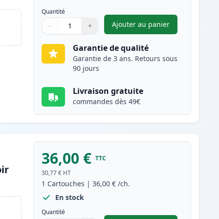
Quantité
Ajouter au panier
−
+
,
Pack de 2 Brother TN34
Quantité
Utilisez les boutons pour ajuster
Quantité
:
1
Garantie de qualité
Garantie de 3 ans. Retours sous
90 jours
Livraison gratuite
commandes dès 49€
36,00 €
TTC
ir
30,77 €
HT
1
Cartouches
|
36,00 €
/ch.
En stock
Quantité