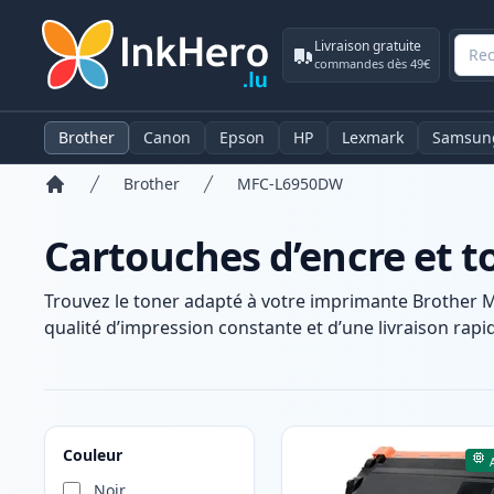
Livraison gratuite
commandes dès 49€
Brother
Canon
Epson
HP
Lexmark
Samsun
Brother
MFC-L6950DW
Accueil
Cartouches d’encre et 
Trouvez le toner adapté à votre imprimante Brother 
qualité d’impression constante et d’une livraison rapid
Produits
Couleur
Noir