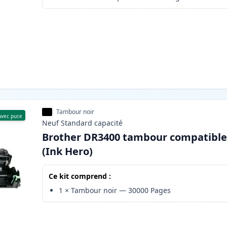
Tambour noir
Avec puce
Neuf
Standard
capacité
Brother DR3400 tambour compatibl
(Ink Hero)
Ce kit comprend :
1
×
Tambour noir
—
30000
Pages