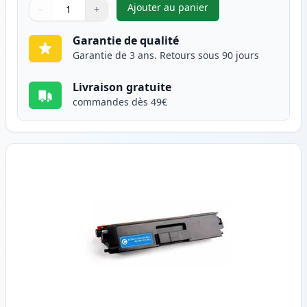
Ajouter au panier
−
+
,
Brother TN421BK toner compat
Quantité
Utilisez les boutons pour ajuster
Quantité
:
1
Garantie de qualité
Garantie de 3 ans. Retours sous 90 jours
Livraison gratuite
commandes dès 49€