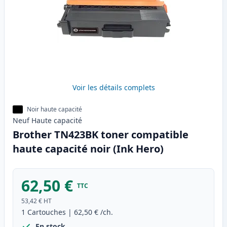
Voir les détails complets
Noir haute capacité
Neuf
Haute
capacité
Brother TN423BK toner compatible
haute capacité noir (Ink Hero)
62,50 €
TTC
53,42 €
HT
1
Cartouches
|
62,50 €
/ch.
En stock