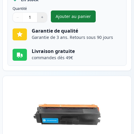
Quantité
Ajouter au panier
−
+
,
Brother TN423BK toner compat
Quantité
Utilisez les boutons pour ajuster
Quantité
:
1
Garantie de qualité
Garantie de 3 ans. Retours sous 90 jours
Livraison gratuite
commandes dès 49€