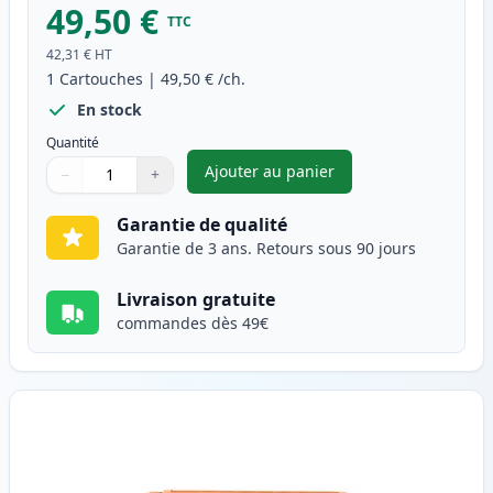
49,50 €
TTC
42,31 €
HT
1
Cartouches
|
49,50 €
/ch.
En stock
Quantité
Ajouter au panier
−
+
,
Brother TN421Y toner compati
Quantité
Utilisez les boutons pour ajuster
Quantité
:
1
Garantie de qualité
Garantie de 3 ans. Retours sous 90 jours
Livraison gratuite
commandes dès 49€