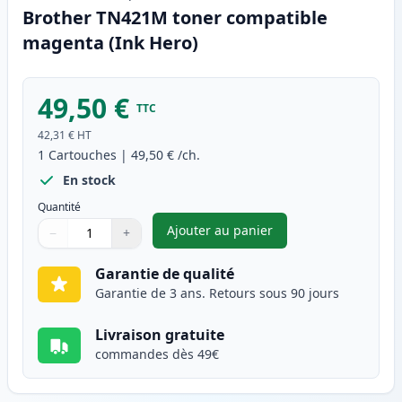
Brother TN421M toner compatible
magenta (Ink Hero)
49,50 €
TTC
42,31 €
HT
1
Cartouches
|
49,50 €
/ch.
En stock
Quantité
Ajouter au panier
−
+
,
Brother TN421M toner compat
Quantité
Utilisez les boutons pour ajuster
Quantité
:
1
Garantie de qualité
Garantie de 3 ans. Retours sous 90 jours
Livraison gratuite
commandes dès 49€