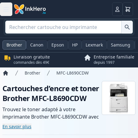
Panier
Connexio
Brother
Canon
Epson
HP
Lexmark
Samsung
Livraison gratuite
Entreprise familiale
commandes dès 49€
depuis 1997
Brother
MFC-L8690CDW
Accueil
Cartouches d’encre et toner
Brother MFC-L8690CDW
Trouvez le toner adapté à votre
imprimante Brother MFC-L8690CDW avec
notre gamme de cartouches compatibles
En savoir plus
et haute capacité. Profitez d’une qualité