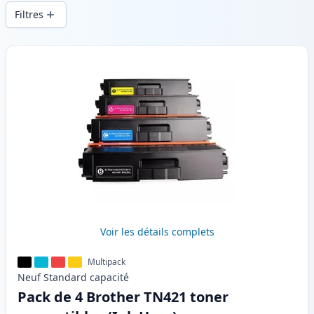
d’impression constante et d’une livraison
Filtres
rapide depuis un stock local en .
Produits
Voir les détails complets
Multipack
Neuf
Standard
capacité
Pack de 4 Brother TN421 toner