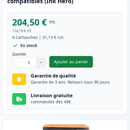
compatibles (Ink Hero)
204,50 €
TTC
174,79 €
HT
4
Cartouches
|
51,13 €
/ch.
En stock
Quantité
Ajouter au panier
−
+
,
Pack de 4 Brother TN421 tone
Quantité
Utilisez les boutons pour ajuster
Quantité
:
1
Garantie de qualité
Garantie de 3 ans. Retours sous 90 jours
Livraison gratuite
commandes dès 49€