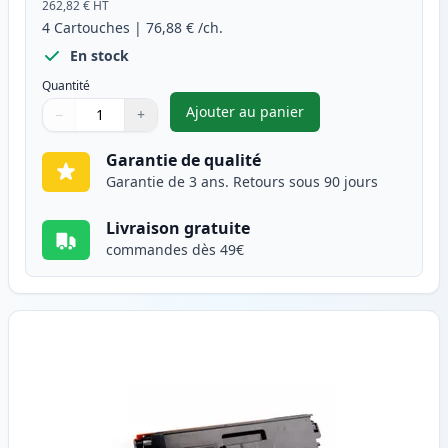
262,82 €
HT
4
Cartouches
|
76,88 €
/ch.
En stock
Quantité
Ajouter au panier
−
+
,
Pack de 4 Brother TN-423 ton
Quantité
Utilisez les boutons pour ajuster
Quantité
:
1
Garantie de qualité
Garantie de 3 ans. Retours sous 90 jours
Livraison gratuite
commandes dès 49€