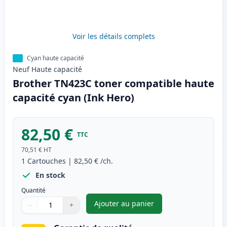
Voir les détails complets
Cyan haute capacité
Neuf
Haute
capacité
Brother TN423C toner compatible haute
capacité cyan (Ink Hero)
82,50 €
TTC
70,51 €
HT
1
Cartouches
|
82,50 €
/ch.
En stock
Quantité
Ajouter au panier
−
+
,
Brother TN423C toner compati
Quantité
Utilisez les boutons pour ajuster
Quantité
:
1