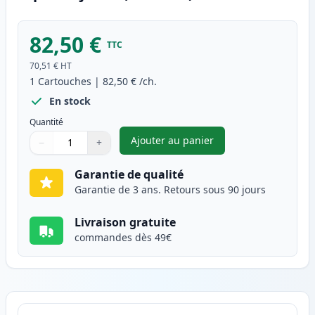
82,50 €
TTC
70,51 €
HT
1
Cartouches
|
82,50 €
/ch.
En stock
Quantité
Ajouter au panier
−
+
,
Brother TN423Y toner compati
Quantité
Utilisez les boutons pour ajuster
Quantité
:
1
Garantie de qualité
Garantie de 3 ans. Retours sous 90 jours
Livraison gratuite
commandes dès 49€