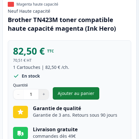
Magenta haute capacité
Neuf
Haute
capacité
Brother TN423M toner compatible
haute capacité magenta (Ink Hero)
82,50 €
TTC
70,51 €
HT
1
Cartouches
|
82,50 €
/ch.
En stock
Quantité
Ajouter au panier
−
+
,
Brother TN423M toner compat
Quantité
Utilisez les boutons pour ajuster
Quantité
:
1
Garantie de qualité
Garantie de 3 ans. Retours sous 90 jours
Livraison gratuite
commandes dès 49€