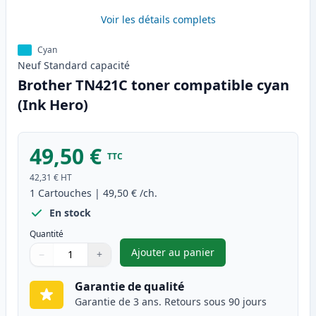
Voir les détails complets
Cyan
Neuf
Standard
capacité
Brother TN421C toner compatible cyan
(Ink Hero)
49,50 €
TTC
42,31 €
HT
1
Cartouches
|
49,50 €
/ch.
En stock
Quantité
Ajouter au panier
−
+
,
Brother TN421C toner compat
Quantité
Utilisez les boutons pour ajuster
Quantité
:
1
Garantie de qualité
Garantie de 3 ans. Retours sous 90 jours