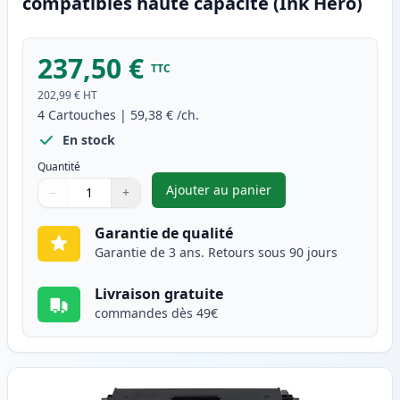
compatibles haute capacité (Ink Hero)
237,50 €
TTC
202,99 €
HT
4
Cartouches
|
59,38 €
/ch.
En stock
Quantité
Ajouter au panier
−
+
,
Pack de 4 Brother TN326 (TN3
Quantité
Utilisez les boutons pour ajuster
Quantité
:
1
Garantie de qualité
Garantie de 3 ans. Retours sous 90 jours
Livraison gratuite
commandes dès 49€