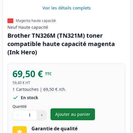
Voir les détails complets
Magenta haute capacité
Neuf
Haute
capacité
Brother TN326M (TN321M) toner
compatible haute capacité magenta
(Ink Hero)
69,50 €
TTC
59,40 €
HT
1
Cartouches
|
69,50 €
/ch.
En stock
Quantité
Ajouter au panier
−
+
,
Brother TN326M (TN321M) ton
Quantité
Utilisez les boutons pour ajuster
Quantité
:
1
Garantie de qualité