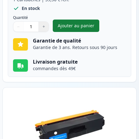
En stock
Quantité
Ajouter au panier
−
+
,
Brother TN326BK (TN321BK) to
Quantité
Utilisez les boutons pour ajuster
Quantité
:
1
Garantie de qualité
Garantie de 3 ans. Retours sous 90 jours
Livraison gratuite
commandes dès 49€