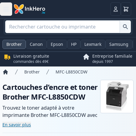
Panier
Connexio
Brother
Canon
Epson
HP
Lexmark
Samsung
Livraison gratuite
Entreprise familiale
commandes dès 49€
depuis 1997
Brother
MFC-L8850CDW
Accueil
Cartouches d’encre et toner
Brother MFC-L8850CDW
Trouvez le toner adapté à votre
imprimante Brother MFC-L8850CDW avec
notre gamme de cartouches compatibles
En savoir plus
et haute capacité. Profitez d’une qualité