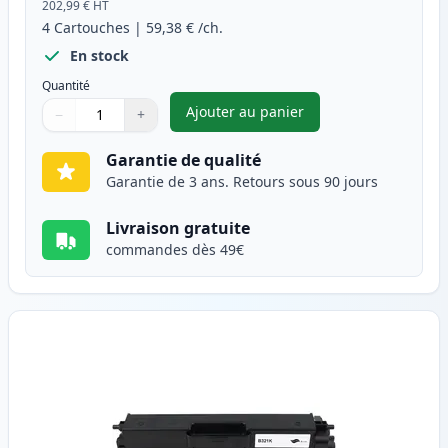
202,99 €
HT
4
Cartouches
|
59,38 €
/ch.
En stock
Quantité
Ajouter au panier
−
+
,
Pack de 4 Brother TN321 tone
Quantité
Utilisez les boutons pour ajuster
Quantité
:
1
Garantie de qualité
Garantie de 3 ans. Retours sous 90 jours
Livraison gratuite
commandes dès 49€