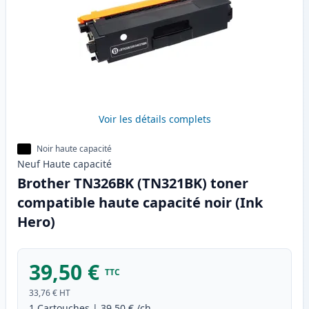
Voir les détails complets
Noir haute capacité
Neuf
Haute
capacité
Brother TN326BK (TN321BK) toner
compatible haute capacité noir (Ink
Hero)
39,50 €
TTC
33,76 €
HT
1
Cartouches
|
39,50 €
/ch.