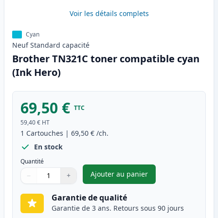
Voir les détails complets
Cyan
Neuf
Standard
capacité
Brother TN321C toner compatible cyan
(Ink Hero)
69,50 €
TTC
59,40 €
HT
1
Cartouches
|
69,50 €
/ch.
En stock
Quantité
Ajouter au panier
−
+
,
Brother TN321C toner compat
Quantité
Utilisez les boutons pour ajuster
Quantité
:
1
Garantie de qualité
Garantie de 3 ans. Retours sous 90 jours