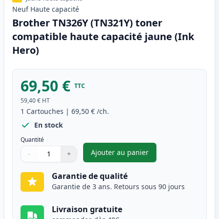
Neuf
Haute
capacité
Brother TN326Y (TN321Y) toner
compatible haute capacité jaune (Ink
Hero)
69,50 €
TTC
59,40 €
HT
1
Cartouches
|
69,50 €
/ch.
En stock
Quantité
Ajouter au panier
−
+
,
Brother TN326Y (TN321Y) tone
Quantité
Utilisez les boutons pour ajuster
Quantité
:
1
Garantie de qualité
Garantie de 3 ans. Retours sous 90 jours
Livraison gratuite