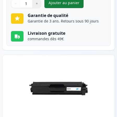
Ajouter au panier
−
+
,
Brother TN321BK toner compat
Quantité
Utilisez les boutons pour ajuster
Quantité
:
1
Garantie de qualité
Garantie de 3 ans. Retours sous 90 jours
Livraison gratuite
commandes dès 49€