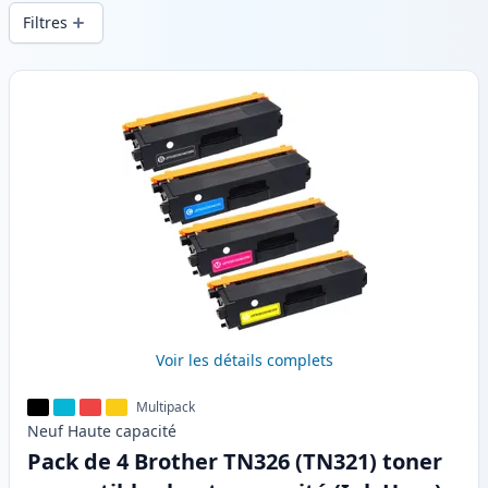
d’impression constante et d’une livraison
Filtres
rapide depuis un stock local en .
Produits
Voir les détails complets
Multipack
Neuf
Haute
capacité
Pack de 4 Brother TN326 (TN321) toner