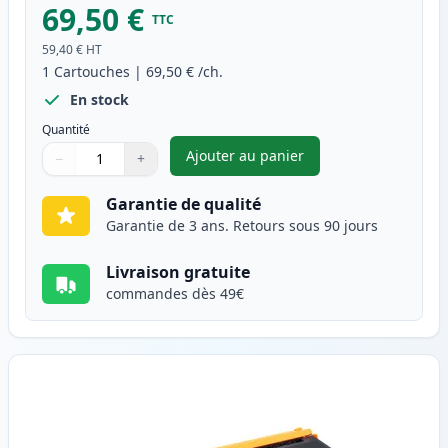
69,50 €
TTC
59,40 €
HT
1
Cartouches
|
69,50 €
/ch.
En stock
Quantité
Ajouter au panier
−
+
,
Brother TN321Y toner compati
Quantité
Utilisez les boutons pour ajuster
Quantité
:
1
Garantie de qualité
Garantie de 3 ans. Retours sous 90 jours
Livraison gratuite
commandes dès 49€