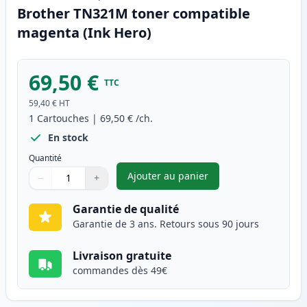
Brother TN321M toner compatible
magenta (Ink Hero)
69,50 €
TTC
59,40 €
HT
1
Cartouches
|
69,50 €
/ch.
En stock
Quantité
Ajouter au panier
−
+
,
Brother TN321M toner compat
Quantité
Utilisez les boutons pour ajuster
Quantité
:
1
Garantie de qualité
Garantie de 3 ans. Retours sous 90 jours
Livraison gratuite
commandes dès 49€