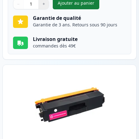
Ajouter au panier
−
+
,
Brother TN326C (TN321C) tone
Quantité
Utilisez les boutons pour ajuster
Quantité
:
1
Garantie de qualité
Garantie de 3 ans. Retours sous 90 jours
Livraison gratuite
commandes dès 49€