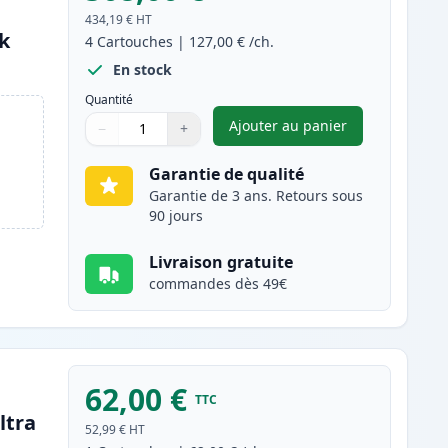
434,19 €
HT
nk
4
Cartouches
|
127,00 €
/ch.
En stock
Quantité
Ajouter au panier
−
+
,
Pack de 4 Brother TN91
Quantité
Utilisez les boutons pour ajuster
Quantité
:
1
Garantie de qualité
Garantie de 3 ans. Retours sous
90 jours
Livraison gratuite
commandes dès 49€
62,00 €
TTC
ltra
52,99 €
HT