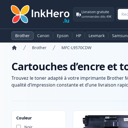
Livraison gratuite
commandes dès 49€
Brother
Canon
Epson
HP
Lexmark
Samsun
Brother
MFC-L9570CDW
Accueil
Cartouches d’encre et 
Trouvez le toner adapté à votre imprimante Brother 
qualité d’impression constante et d’une livraison rapid
Produits
Couleur
Noir