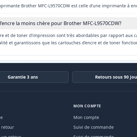
imprimante Brother MFC-L9570CDW est celle d’une imprimante à enc
 l’encre la moins chère pour Brother MFC-L9570CDW?
re et de toner d’impression sont très abordables par rapport aux c
ité et garantissons que les cartouches d’encre et de toner fonctio
Garantie 3 ans
Retours sous 90 Jou
MON COMPTE
de
Mon compte
 retour
Suivi de commande
un retour
Suivi de commande