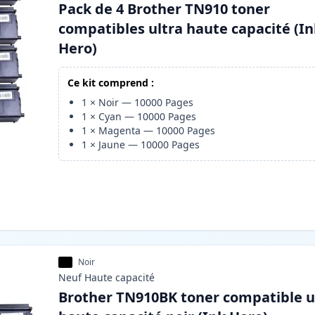
Pack de 4 Brother TN910 toner
compatibles ultra haute capacité (I
Hero)
Ce kit comprend :
1
×
Noir
—
10000
Pages
1
×
Cyan
—
10000
Pages
1
×
Magenta
—
10000
Pages
1
×
Jaune
—
10000
Pages
Noir
Neuf
Haute
capacité
Brother TN910BK toner compatible u