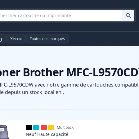
g
Xerox
Toutes nos marques
toner Brother MFC-L9570C
MFC-L9570CDW avec notre gamme de cartouches compatibles 
e depuis un stock local en .
Multipack
Neuf
Haute
capacité