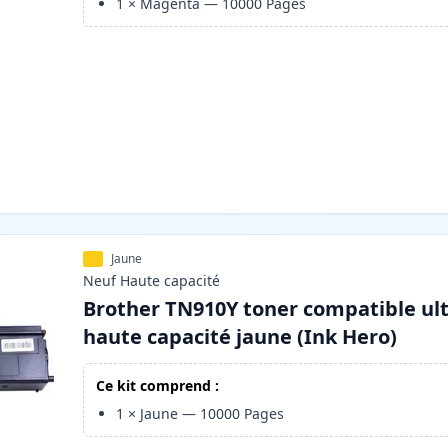
1
×
Magenta
—
10000
Pages
Jaune
Neuf
Haute
capacité
Brother TN910Y toner compatible ul
haute capacité jaune (Ink Hero)
Ce kit comprend :
1
×
Jaune
—
10000
Pages