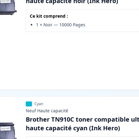
haute capacité noir (Ink Hero)
Ce kit comprend :
1
×
Noir
—
10000
Pages
Cyan
Neuf
Haute
capacité
Brother TN910C toner compatible ul
haute capacité cyan (Ink Hero)