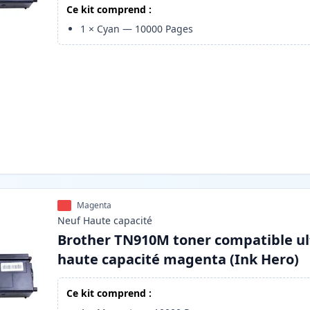
Ce kit comprend :
1
×
Cyan
—
10000
Pages
Magenta
Neuf
Haute
capacité
Brother TN910M toner compatible ul
haute capacité magenta (Ink Hero)
Ce kit comprend :