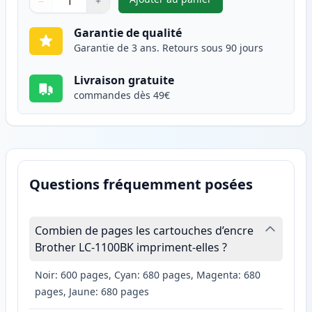
−
+
,
Pack de 2 Brother LC1100BK c
Quantité
Utilisez les boutons pour ajuster
Quantité
:
1
Garantie de qualité
Garantie de 3 ans. Retours sous 90 jours
Livraison gratuite
commandes dès 49€
Questions fréquemment posées
Combien de pages les cartouches d’encre
Brother LC-1100BK impriment-elles ?
Noir: 600 pages, Cyan: 680 pages, Magenta: 680
pages, Jaune: 680 pages