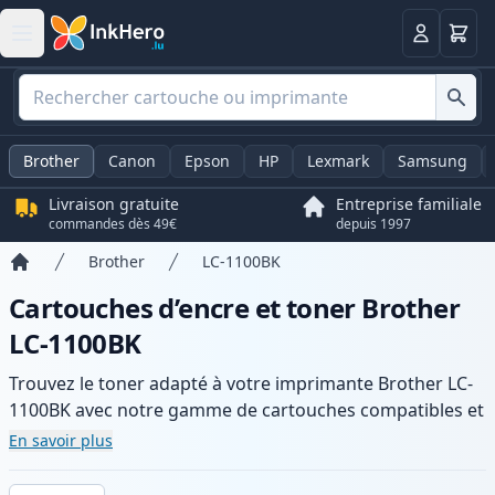
Panier
Connexio
Brother
Canon
Epson
HP
Lexmark
Samsung
Livraison gratuite
Entreprise familiale
commandes dès 49€
depuis 1997
Brother
LC-1100BK
Accueil
Cartouches d’encre et toner Brother
LC-1100BK
Trouvez le toner adapté à votre imprimante Brother LC-
1100BK avec notre gamme de cartouches compatibles et
haute capacité. Profitez d’une qualité d’impression
En savoir plus
constante et d’une livraison rapide depuis un stock local
en .