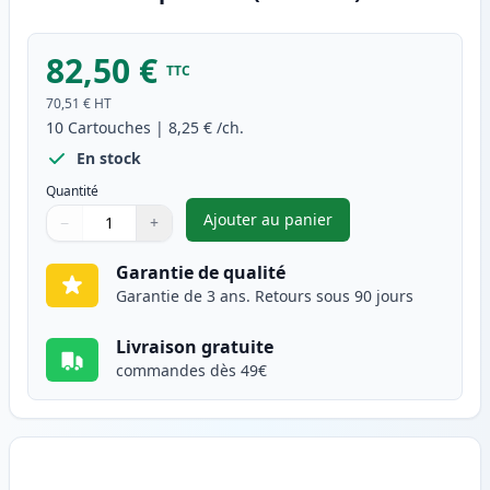
82,50 €
TTC
70,51 €
HT
10
Cartouches
|
8,25 €
/ch.
En stock
Quantité
Ajouter au panier
−
+
,
Pack de 10 Brother LC1100 ca
Quantité
Utilisez les boutons pour ajuster
Quantité
:
1
Garantie de qualité
Garantie de 3 ans. Retours sous 90 jours
Livraison gratuite
commandes dès 49€