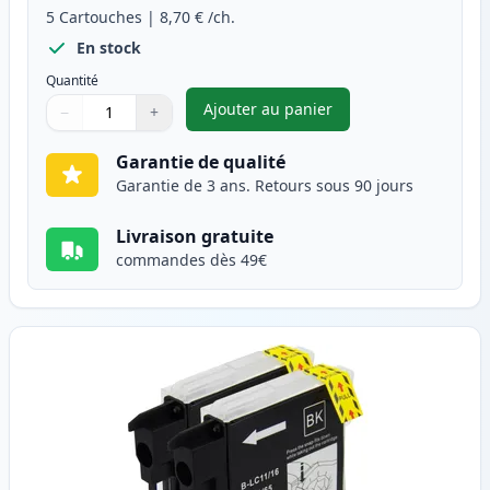
5
Cartouches
|
8,70 €
/ch.
En stock
Quantité
Ajouter au panier
−
+
,
Pack de 5 Brother LC1100 car
Quantité
Utilisez les boutons pour ajuster
Quantité
:
1
Garantie de qualité
Garantie de 3 ans. Retours sous 90 jours
Livraison gratuite
commandes dès 49€