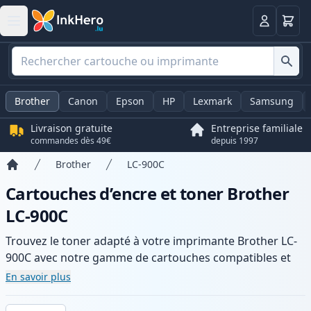
Panier
Connexio
Brother
Canon
Epson
HP
Lexmark
Samsung
Livraison gratuite
Entreprise familiale
commandes dès 49€
depuis 1997
Brother
LC-900C
Accueil
Cartouches d’encre et toner Brother
LC-900C
Trouvez le toner adapté à votre imprimante Brother LC-
900C avec notre gamme de cartouches compatibles et
haute capacité. Profitez d’une qualité d’impression
En savoir plus
constante et d’une livraison rapide depuis un stock local
en .