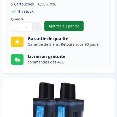
5
Cartouches
|
6,50 €
/ch.
En stock
Quantité
Ajouter au panier
−
+
,
Pack de 5 Brother LC900 cart
Quantité
Utilisez les boutons pour ajuster
Quantité
:
1
Garantie de qualité
Garantie de 3 ans. Retours sous 90 jours
Livraison gratuite
commandes dès 49€