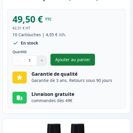
49,50 €
TTC
42,31 €
HT
10
Cartouches
|
4,95 €
/ch.
En stock
Quantité
Ajouter au panier
−
+
,
Pack de 10 Brother LC900 car
Quantité
Utilisez les boutons pour ajuster
Quantité
:
1
Garantie de qualité
Garantie de 3 ans. Retours sous 90 jours
Livraison gratuite
commandes dès 49€