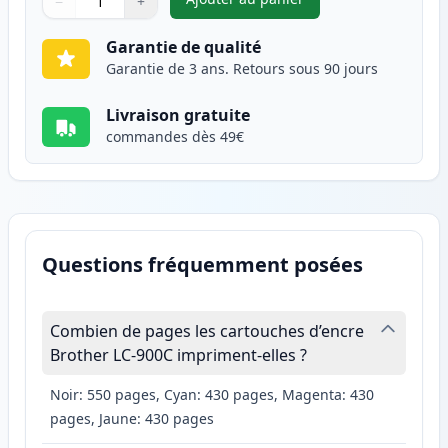
−
+
,
Pack de 2 Brother LC900C car
Quantité
Utilisez les boutons pour ajuster
Quantité
:
1
Garantie de qualité
Garantie de 3 ans. Retours sous 90 jours
Livraison gratuite
commandes dès 49€
Questions fréquemment posées
Combien de pages les cartouches d’encre
Brother LC-900C impriment-elles ?
Noir: 550 pages, Cyan: 430 pages, Magenta: 430
pages, Jaune: 430 pages