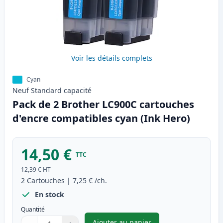
Voir les détails complets
Cyan
Neuf
Standard
capacité
Pack de 2 Brother LC900C cartouches
d'encre compatibles cyan (Ink Hero)
14,50 €
TTC
12,39 €
HT
2
Cartouches
|
7,25 €
/ch.
En stock
Quantité
Ajouter au panier