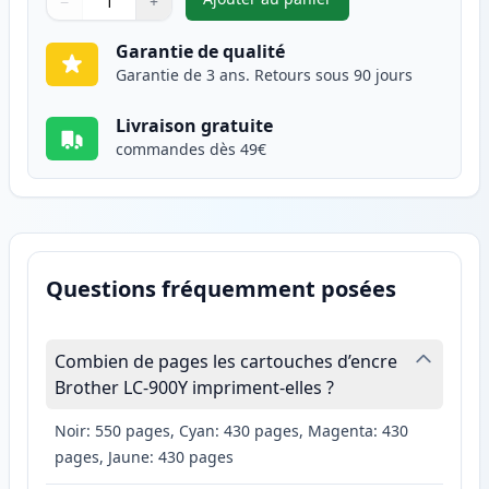
−
+
,
Pack de 2 Brother LC900Y car
Quantité
Utilisez les boutons pour ajuster
Quantité
:
1
Garantie de qualité
Garantie de 3 ans. Retours sous 90 jours
Livraison gratuite
commandes dès 49€
Questions fréquemment posées
Combien de pages les cartouches d’encre
Brother LC-900Y impriment-elles ?
Noir: 550 pages, Cyan: 430 pages, Magenta: 430
pages, Jaune: 430 pages