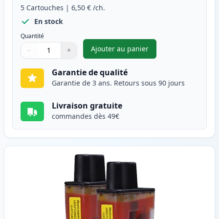
5
Cartouches
|
6,50 €
/ch.
En stock
Quantité
Ajouter au panier
−
+
,
Pack de 5 Brother LC900 cart
Quantité
Utilisez les boutons pour ajuster
Quantité
:
1
Garantie de qualité
Garantie de 3 ans. Retours sous 90 jours
Livraison gratuite
commandes dès 49€