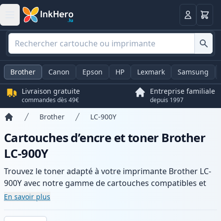
Panier
Connexio
Brother
Canon
Epson
HP
Lexmark
Samsung
Livraison gratuite
Entreprise familiale
commandes dès 49€
depuis 1997
Brother
LC-900Y
Accueil
Cartouches d’encre et toner Brother
LC-900Y
Trouvez le toner adapté à votre imprimante Brother LC-
900Y avec notre gamme de cartouches compatibles et
haute capacité. Profitez d’une qualité d’impression
En savoir plus
constante et d’une livraison rapide depuis un stock local
en .