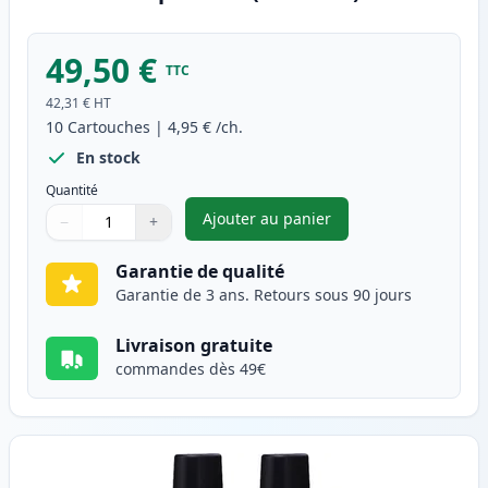
49,50 €
TTC
42,31 €
HT
10
Cartouches
|
4,95 €
/ch.
En stock
Quantité
Ajouter au panier
−
+
,
Pack de 10 Brother LC900 car
Quantité
Utilisez les boutons pour ajuster
Quantité
:
1
Garantie de qualité
Garantie de 3 ans. Retours sous 90 jours
Livraison gratuite
commandes dès 49€