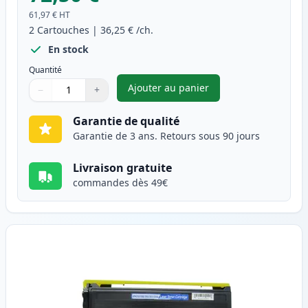
61,97 €
HT
2
Cartouches
|
36,25 €
/ch.
En stock
Quantité
Ajouter au panier
−
+
,
Pack de 2 Brother TN2005 ton
Quantité
Utilisez les boutons pour ajuster
Quantité
:
1
Garantie de qualité
Garantie de 3 ans. Retours sous 90 jours
Livraison gratuite
commandes dès 49€