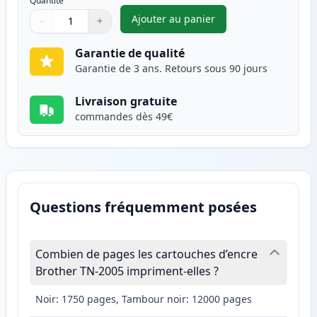
Quantité
Ajouter au panier
−
+
,
Brother TN2005 toner compati
Quantité
Utilisez les boutons pour ajuster
Quantité
:
1
Garantie de qualité
Garantie de 3 ans. Retours sous 90 jours
Livraison gratuite
commandes dès 49€
Questions fréquemment posées
Combien de pages les cartouches d’encre
Brother TN-2005 impriment-elles ?
Noir: 1750 pages, Tambour noir: 12000 pages