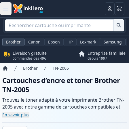
Panier
Connexio
Brother
Canon
Epson
HP
Lexmark
Samsung
Livraison gratuite
Entreprise familiale
commandes dès 49€
depuis 1997
Brother
TN-2005
Accueil
Cartouches d’encre et toner Brother
TN-2005
Trouvez le toner adapté à votre imprimante Brother TN-
2005 avec notre gamme de cartouches compatibles et
haute capacité. Profitez d’une qualité d’impression
En savoir plus
constante et d’une livraison rapide depuis un stock local
en .