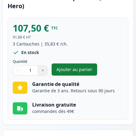
Hero)
107,50 €
TTC
91,88 €
HT
3
Cartouches
|
35,83 €
/ch.
En stock
Quantité
Ajouter au panier
−
+
,
Pack de 3 Brother TN2005 & 
Quantité
Utilisez les boutons pour ajuster
Quantité
:
1
Garantie de qualité
Garantie de 3 ans. Retours sous 90 jours
Livraison gratuite
commandes dès 49€