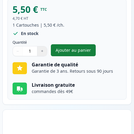
5,50 €
TTC
4,70 €
HT
1
Cartouches
|
5,50 €
/ch.
En stock
Quantité
Ajouter au panier
−
+
,
Canon BJI-643 (BJI-643BK) ca
Quantité
Utilisez les boutons pour ajuster
Quantité
:
1
Garantie de qualité
Garantie de 3 ans. Retours sous 90 jours
Livraison gratuite
commandes dès 49€