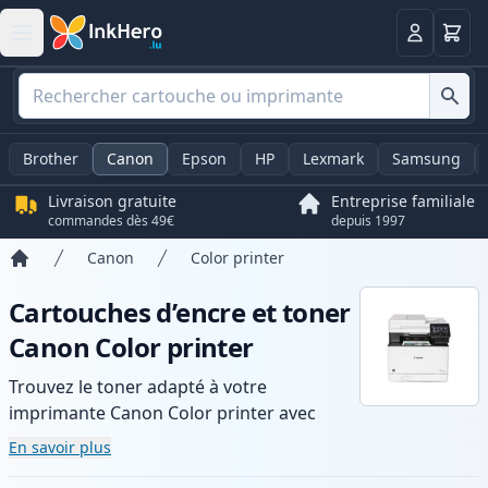
Panier
Connexio
Brother
Canon
Epson
HP
Lexmark
Samsung
Livraison gratuite
Entreprise familiale
commandes dès 49€
depuis 1997
Canon
Color printer
Accueil
Cartouches d’encre et toner
Canon Color printer
Trouvez le toner adapté à votre
imprimante Canon Color printer avec
notre gamme de cartouches compatibles
En savoir plus
et haute capacité. Profitez d’une qualité