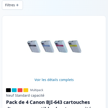
d’impression constante et d’une livraison
Filtres
rapide depuis un stock local en .
Produits
Voir les détails complets
Multipack
Neuf
Standard
capacité
Pack de 4 Canon BJI-643 cartouches