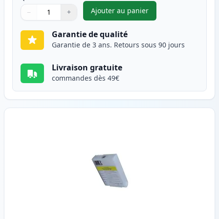
Ajouter au panier
−
+
,
Canon BJI-643 (BJI-643M) car
Quantité
Utilisez les boutons pour ajuster
Quantité
:
1
Garantie de qualité
Garantie de 3 ans. Retours sous 90 jours
Livraison gratuite
commandes dès 49€