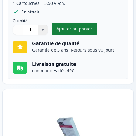
1
Cartouches
|
5,50 €
/ch.
En stock
Quantité
Ajouter au panier
−
+
,
Canon BJI-643 (BJI-643C) car
Quantité
Utilisez les boutons pour ajuster
Quantité
:
1
Garantie de qualité
Garantie de 3 ans. Retours sous 90 jours
Livraison gratuite
commandes dès 49€