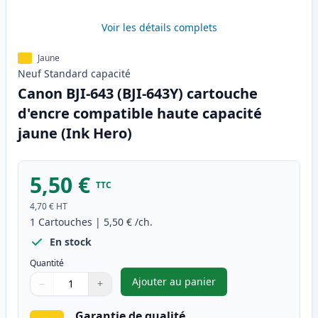
Voir les détails complets
Jaune
Neuf
Standard
capacité
Canon BJI-643 (BJI-643Y) cartouche
d'encre compatible haute capacité
jaune (Ink Hero)
5,50 €
TTC
4,70 €
HT
1
Cartouches
|
5,50 €
/ch.
En stock
Quantité
Ajouter au panier
−
+
,
Canon BJI-643 (BJI-643Y) car
Quantité
Utilisez les boutons pour ajuster
Quantité
:
1
Garantie de qualité