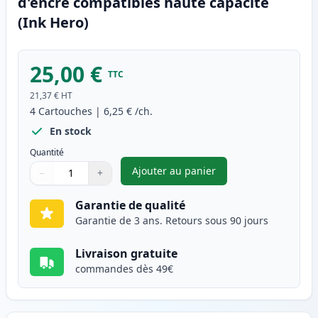
d'encre compatibles haute capacité
(Ink Hero)
25,00 €
TTC
21,37 €
HT
4
Cartouches
|
6,25 €
/ch.
En stock
Quantité
Ajouter au panier
−
+
,
Pack de 4 Canon BJI-643 cart
Quantité
Utilisez les boutons pour ajuster
Quantité
:
1
Garantie de qualité
Garantie de 3 ans. Retours sous 90 jours
Livraison gratuite
commandes dès 49€