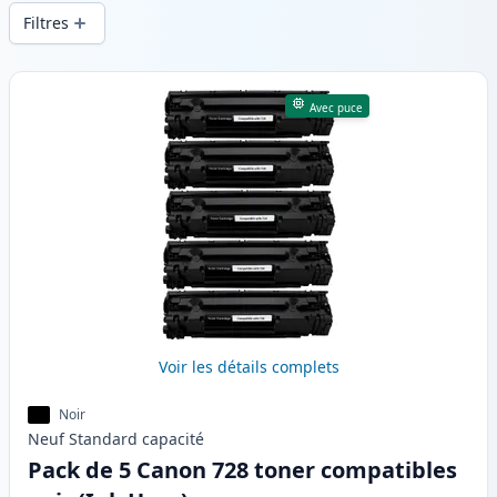
d’impression constante et d’une livraison
Filtres
rapide depuis un stock local en .
Produits
Avec puce
Voir les détails complets
Noir
Neuf
Standard
capacité
Pack de 5 Canon 728 toner compatibles