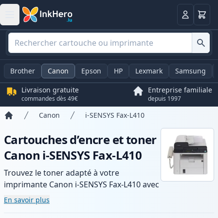
Panier
Connexio
Brother
Canon
Epson
HP
Lexmark
Samsung
Livraison gratuite
Entreprise familiale
commandes dès 49€
depuis 1997
Canon
i-SENSYS Fax-L410
Accueil
Cartouches d’encre et toner
Canon i-SENSYS Fax-L410
Trouvez le toner adapté à votre
imprimante Canon i-SENSYS Fax-L410 avec
notre gamme de cartouches compatibles
En savoir plus
et haute capacité. Profitez d’une qualité