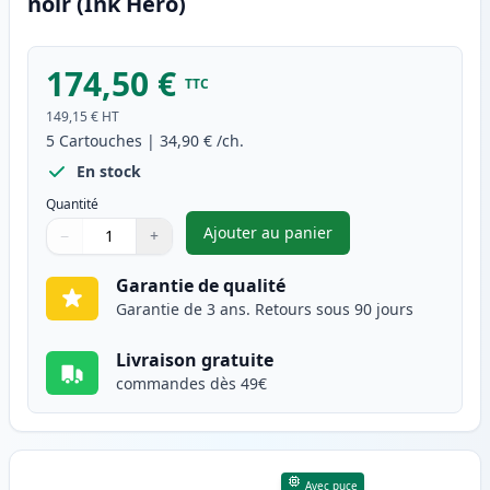
noir (Ink Hero)
174,50 €
TTC
149,15 €
HT
5
Cartouches
|
34,90 €
/ch.
En stock
Quantité
Ajouter au panier
−
+
,
Pack de 5 Canon 728 toner co
Quantité
Utilisez les boutons pour ajuster
Quantité
:
1
Garantie de qualité
Garantie de 3 ans. Retours sous 90 jours
Livraison gratuite
commandes dès 49€
Avec puce