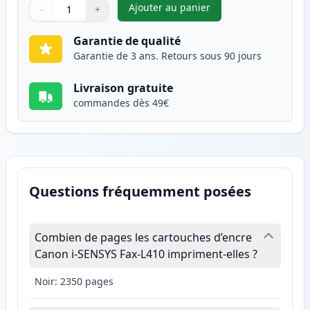
Ajouter au panier
−
+
,
Canon 728 toner compatible n
Quantité
Utilisez les boutons pour ajuster
Quantité
:
1
Garantie de qualité
Garantie de 3 ans. Retours sous 90 jours
Livraison gratuite
commandes dès 49€
Questions fréquemment posées
Combien de pages les cartouches d’encre
Canon i-SENSYS Fax-L410 impriment-elles ?
Noir: 2350 pages