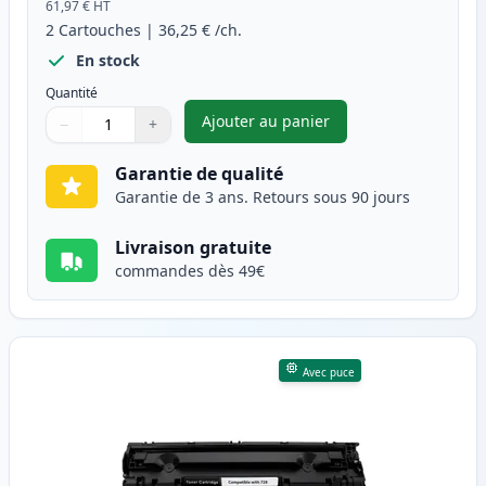
61,97 €
HT
2
Cartouches
|
36,25 €
/ch.
En stock
Quantité
Ajouter au panier
−
+
,
Pack de 2 Canon 728 toner co
Quantité
Utilisez les boutons pour ajuster
Quantité
:
1
Garantie de qualité
Garantie de 3 ans. Retours sous 90 jours
Livraison gratuite
commandes dès 49€
Avec puce