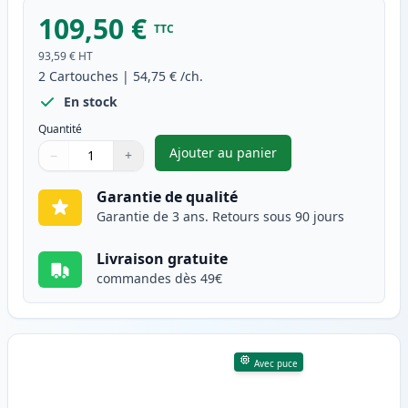
109,50 €
TTC
93,59 €
HT
2
Cartouches
|
54,75 €
/ch.
En stock
Quantité
Ajouter au panier
−
+
,
Pack de 2 Canon 051H (2169C0
Quantité
Utilisez les boutons pour ajuster
Quantité
:
1
Garantie de qualité
Garantie de 3 ans. Retours sous 90 jours
Livraison gratuite
commandes dès 49€
Avec puce