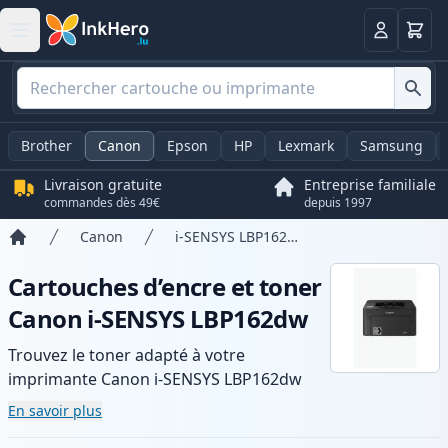
Panier
Connexio
Brother
Canon
Epson
HP
Lexmark
Samsung
Livraison gratuite
Entreprise familiale
commandes dès 49€
depuis 1997
Canon
i-SENSYS LBP162dw
Accueil
Cartouches d’encre et toner
Canon i-SENSYS LBP162dw
Trouvez le toner adapté à votre
imprimante Canon i-SENSYS LBP162dw
avec notre gamme de cartouches
En savoir plus
compatibles et haute capacité. Profitez