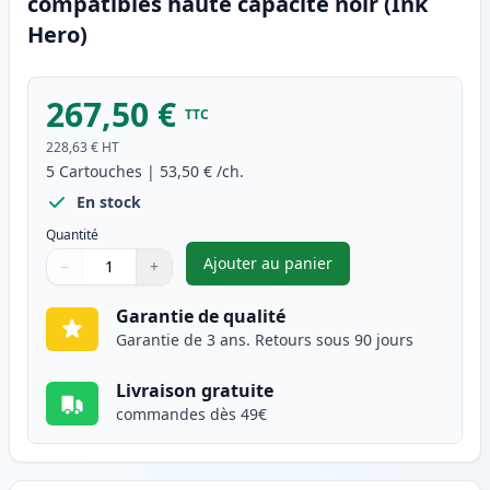
compatibles haute capacité noir (Ink
Hero)
267,50 €
TTC
228,63 €
HT
5
Cartouches
|
53,50 €
/ch.
En stock
Quantité
Ajouter au panier
−
+
,
Pack de 5 Canon 051H (2169C0
Quantité
Utilisez les boutons pour ajuster
Quantité
:
1
Garantie de qualité
Garantie de 3 ans. Retours sous 90 jours
Livraison gratuite
commandes dès 49€