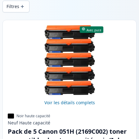
d’une qualité d’impression constante et
Filtres
d’une livraison rapide depuis un stock
local en .
Produits
Avec puce
Voir les détails complets
Noir haute capacité
Neuf
Haute
capacité
Pack de 5 Canon 051H (2169C002) toner