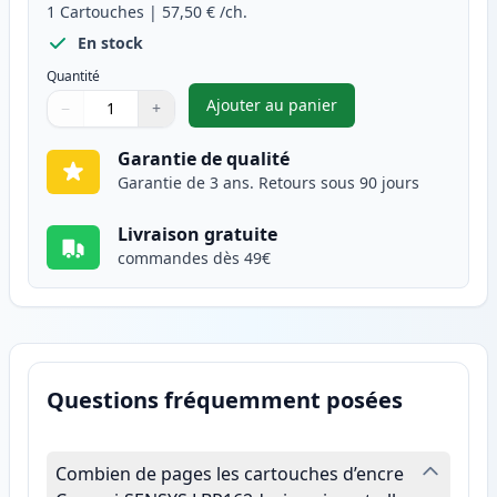
1
Cartouches
|
57,50 €
/ch.
En stock
Quantité
Ajouter au panier
−
+
,
Canon 051H (2169C002) toner 
Quantité
Utilisez les boutons pour ajuster
Quantité
:
1
Garantie de qualité
Garantie de 3 ans. Retours sous 90 jours
Livraison gratuite
commandes dès 49€
Questions fréquemment posées
Combien de pages les cartouches d’encre