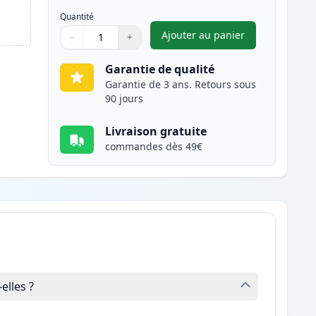
Quantité
Ajouter au panier
−
+
,
Canon 712 toner compat
Quantité
Utilisez les boutons pour ajuster
Quantité
:
1
Garantie de qualité
Garantie de 3 ans. Retours sous
90 jours
Livraison gratuite
commandes dès 49€
lles ?