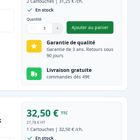
2
Cartouches
|
31,25 €
/ch.
En stock
Quantité
Ajouter au panier
−
+
,
Pack de 2 Canon 712 to
Quantité
Utilisez les boutons pour ajuster
Quantité
:
1
Garantie de qualité
Garantie de 3 ans. Retours sous
90 jours
Livraison gratuite
commandes dès 49€
32,50 €
TTC
k
27,78 €
HT
1
Cartouches
|
32,50 €
/ch.
En stock