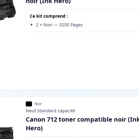
noir (Ink Hero)
Ce kit comprend :
2
×
Noir
—
3250
Pages
Noir
Neuf
Standard
capacité
Canon 712 toner compatible noir (In
Hero)