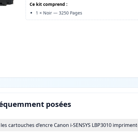
Ce kit comprend :
1
×
Noir
—
3250
Pages
réquemment posées
les cartouches d’encre Canon i-SENSYS LBP3010 impriment-e