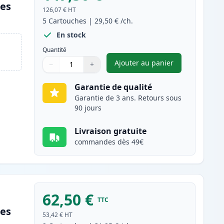
les
126,07 €
HT
5
Cartouches
|
29,50 €
/ch.
En stock
Quantité
Ajouter au panier
−
+
,
Pack de 5 Canon 712 to
Quantité
Utilisez les boutons pour ajuster
Quantité
:
1
Garantie de qualité
Garantie de 3 ans. Retours sous
90 jours
Livraison gratuite
commandes dès 49€
62,50 €
TTC
les
53,42 €
HT