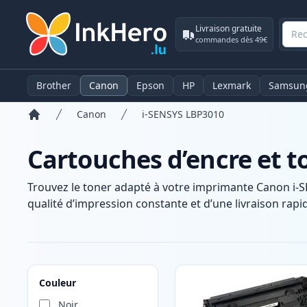
Livraison gratuite
commandes dès 49€
Brother
Canon
Epson
HP
Lexmark
Samsun
Canon
i-SENSYS LBP3010
Accueil
Cartouches d’encre et 
Trouvez le toner adapté à votre imprimante Canon i-
qualité d’impression constante et d’une livraison rapid
Produits
Couleur
Noir