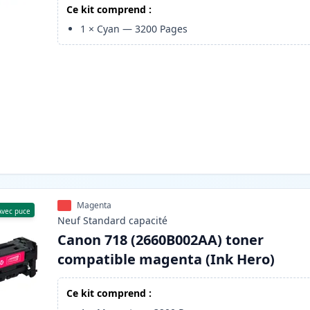
Ce kit comprend :
1
×
Cyan
—
3200
Pages
Magenta
Avec puce
Neuf
Standard
capacité
Canon 718 (2660B002AA) toner
compatible magenta (Ink Hero)
Ce kit comprend :