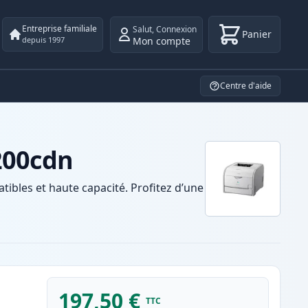
Entreprise familiale
Salut
,
Connexion
Panier
Mon compte
depuis 1997
Centre d'aide
200cdn
bles et haute capacité. Profitez d’une
197,50 €
TTC