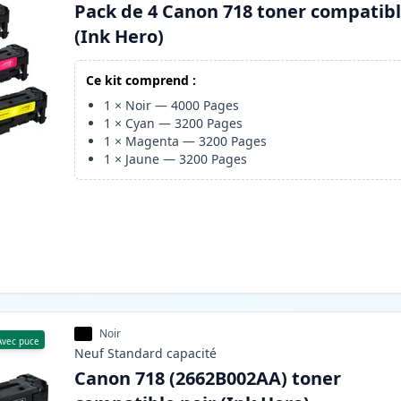
Pack de 4 Canon 718 toner compatib
(Ink Hero)
Ce kit comprend :
1
×
Noir
—
4000
Pages
1
×
Cyan
—
3200
Pages
1
×
Magenta
—
3200
Pages
1
×
Jaune
—
3200
Pages
Noir
Avec puce
Neuf
Standard
capacité
Canon 718 (2662B002AA) toner