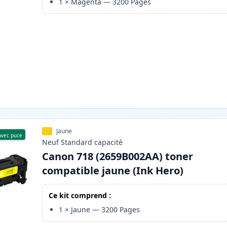
1
×
Magenta
—
3200
Pages
Jaune
Avec puce
Neuf
Standard
capacité
Canon 718 (2659B002AA) toner
compatible jaune (Ink Hero)
Ce kit comprend :
1
×
Jaune
—
3200
Pages