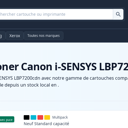
g
Xerox
Toutes nos marques
toner Canon i-SENSYS LBP7
SENSYS LBP7200cdn avec notre gamme de cartouches compati
e depuis un stock local en .
Multipack
Avec puce
Neuf
Standard
capacité