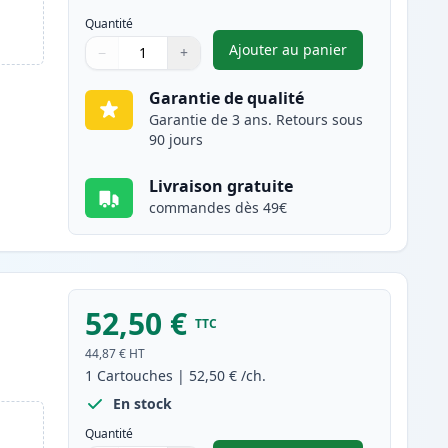
Quantité
Ajouter au panier
−
+
,
Canon 718 (2661B002AA
Quantité
Utilisez les boutons pour ajuster
Quantité
:
1
Garantie de qualité
Garantie de 3 ans. Retours sous
90 jours
Livraison gratuite
commandes dès 49€
52,50 €
TTC
44,87 €
HT
1
Cartouches
|
52,50 €
/ch.
En stock
Quantité