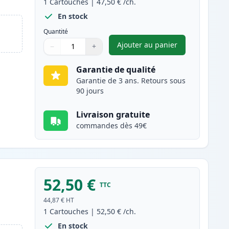
1
Cartouches
|
47,50 €
/ch.
En stock
Quantité
Ajouter au panier
−
+
,
Canon 718 (2662B002AA
Quantité
Utilisez les boutons pour ajuster
Quantité
:
1
Garantie de qualité
Garantie de 3 ans. Retours sous
90 jours
Livraison gratuite
commandes dès 49€
52,50 €
TTC
44,87 €
HT
1
Cartouches
|
52,50 €
/ch.
En stock