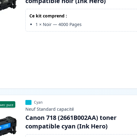
compatible noir (Ink Hero)
Ce kit comprend :
1
×
Noir
—
4000
Pages
Cyan
Avec puce
Neuf
Standard
capacité
Canon 718 (2661B002AA) toner
compatible cyan (Ink Hero)