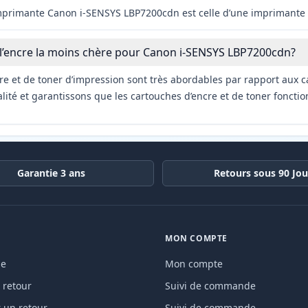
imprimante Canon i-SENSYS LBP7200cdn est celle d’une imprimante 
 l’encre la moins chère pour Canon i-SENSYS LBP7200cdn?
re et de toner d’impression sont très abordables par rapport aux c
ité et garantissons que les cartouches d’encre et de toner fonctio
Garantie 3 ans
Retours sous 90 Jou
MON COMPTE
de
Mon compte
 retour
Suivi de commande
un retour
Suivi de commande