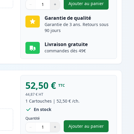
Ajouter au panier
−
+
,
Canon 718 (2660B002AA
Quantité
Utilisez les boutons pour ajuster
Quantité
:
1
Garantie de qualité
Garantie de 3 ans. Retours sous
90 jours
Livraison gratuite
commandes dès 49€
52,50 €
TTC
44,87 €
HT
1
Cartouches
|
52,50 €
/ch.
En stock
Quantité
Ajouter au panier
−
+
,
Canon 718 (2659B002AA
Quantité
Utilisez les boutons pour ajuster
Quantité
:
1