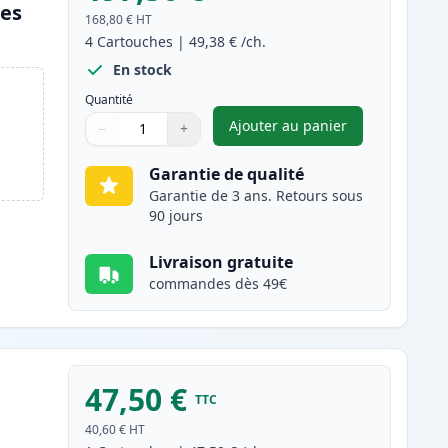
les
168,80 €
HT
4
Cartouches
|
49,38 €
/ch.
En stock
Quantité
Ajouter au panier
−
+
,
Pack de 4 Canon 718 to
Quantité
Utilisez les boutons pour ajuster
Quantité
:
1
Garantie de qualité
Garantie de 3 ans. Retours sous
90 jours
Livraison gratuite
commandes dès 49€
47,50 €
TTC
40,60 €
HT