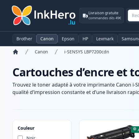
Livraison gratuite
commandes dès 49€
Brother
Canon
Epson
HP
Lexmark
Samsun
Canon
i-SENSYS LBP7200cdn
Accueil
Cartouches d’encre et 
Trouvez le toner adapté à votre imprimante Canon i-
qualité d’impression constante et d’une livraison rapid
Produits
Couleur
Noir