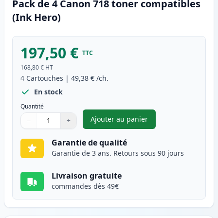
Pack de 4 Canon 718 toner compatibles
(Ink Hero)
197,50 €
TTC
168,80 €
HT
4
Cartouches
|
49,38 €
/ch.
En stock
Quantité
Ajouter au panier
−
+
,
Pack de 4 Canon 718 toner co
Quantité
Utilisez les boutons pour ajuster
Quantité
:
1
Garantie de qualité
Garantie de 3 ans. Retours sous 90 jours
Livraison gratuite
commandes dès 49€