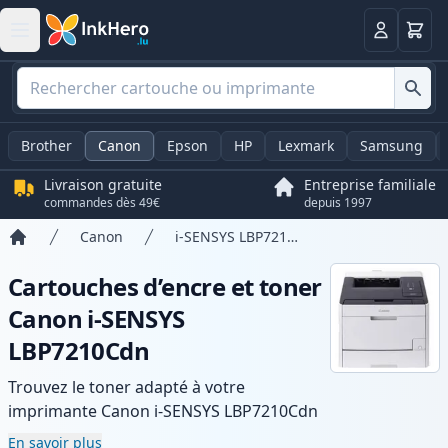
Panier
Connexio
Brother
Canon
Epson
HP
Lexmark
Samsung
Livraison gratuite
Entreprise familiale
commandes dès 49€
depuis 1997
Canon
i-SENSYS LBP7210Cdn
Accueil
Cartouches d’encre et toner
Canon i-SENSYS
LBP7210Cdn
Trouvez le toner adapté à votre
imprimante Canon i-SENSYS LBP7210Cdn
avec notre gamme de cartouches
En savoir plus