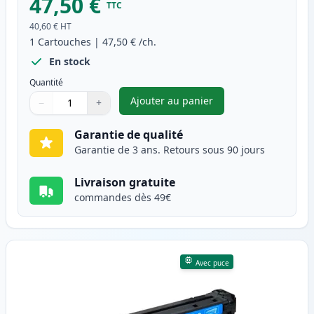
47,50 €
TTC
40,60 €
HT
1
Cartouches
|
47,50 €
/ch.
En stock
Quantité
Ajouter au panier
−
+
,
Canon 718 (2662B002AA) toner
Quantité
Utilisez les boutons pour ajuster
Quantité
:
1
Garantie de qualité
Garantie de 3 ans. Retours sous 90 jours
Livraison gratuite
commandes dès 49€
Avec puce