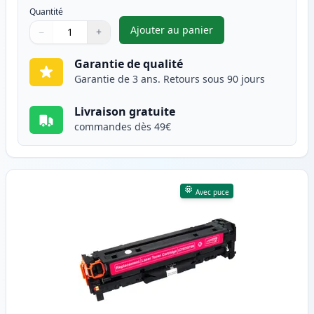
Quantité
Ajouter au panier
−
+
,
Canon 718 (2661B002AA) tone
Quantité
Utilisez les boutons pour ajuster
Quantité
:
1
Garantie de qualité
Garantie de 3 ans. Retours sous 90 jours
Livraison gratuite
commandes dès 49€
Avec puce