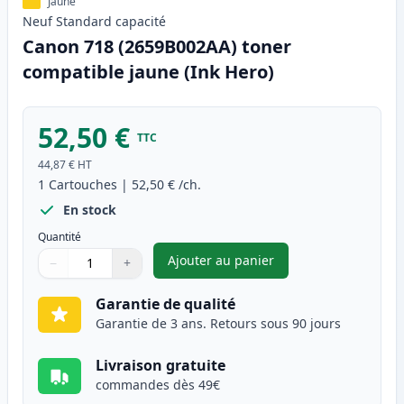
Jaune
Neuf
Standard
capacité
Canon 718 (2659B002AA) toner
compatible jaune (Ink Hero)
52,50 €
TTC
44,87 €
HT
1
Cartouches
|
52,50 €
/ch.
En stock
Quantité
Ajouter au panier
−
+
,
Canon 718 (2659B002AA) tone
Quantité
Utilisez les boutons pour ajuster
Quantité
:
1
Garantie de qualité
Garantie de 3 ans. Retours sous 90 jours
Livraison gratuite
commandes dès 49€