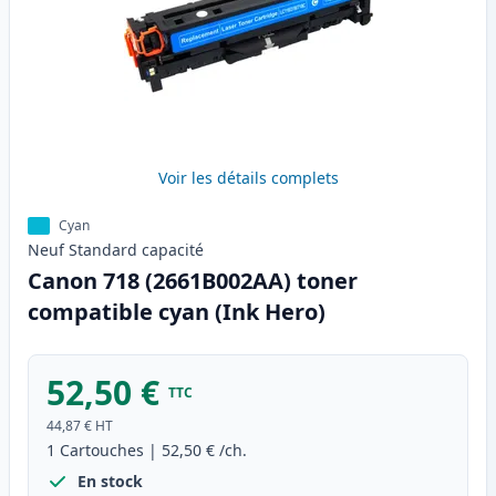
Voir les détails complets
Cyan
Neuf
Standard
capacité
Canon 718 (2661B002AA) toner
compatible cyan (Ink Hero)
52,50 €
TTC
44,87 €
HT
1
Cartouches
|
52,50 €
/ch.
En stock