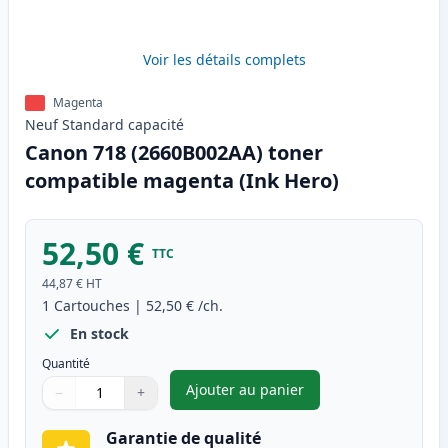
Voir les détails complets
Magenta
Neuf
Standard
capacité
Canon 718 (2660B002AA) toner
compatible magenta (Ink Hero)
52,50 €
TTC
44,87 €
HT
1
Cartouches
|
52,50 €
/ch.
En stock
Quantité
Ajouter au panier
−
+
,
Canon 718 (2660B002AA) tone
Quantité
Utilisez les boutons pour ajuster
Quantité
:
1
Garantie de qualité