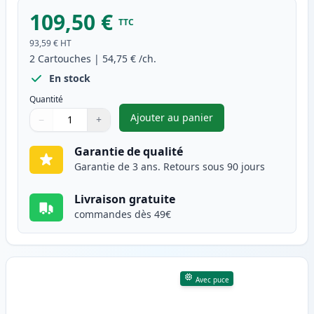
109,50 €
TTC
93,59 €
HT
2
Cartouches
|
54,75 €
/ch.
En stock
Quantité
Ajouter au panier
−
+
,
Pack de 2 Canon 051H (2169C0
Quantité
Utilisez les boutons pour ajuster
Quantité
:
1
Garantie de qualité
Garantie de 3 ans. Retours sous 90 jours
Livraison gratuite
commandes dès 49€
Avec puce