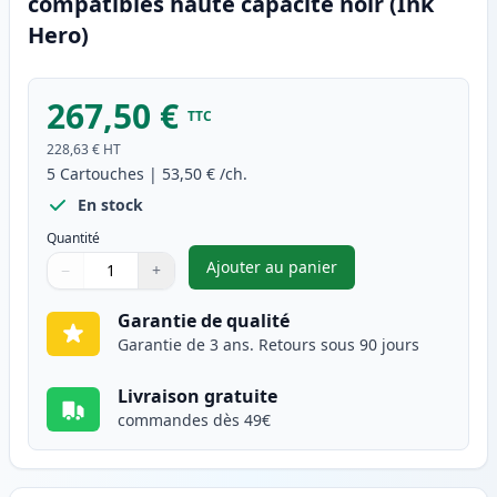
compatibles haute capacité noir (Ink
Hero)
267,50 €
TTC
228,63 €
HT
5
Cartouches
|
53,50 €
/ch.
En stock
Quantité
Ajouter au panier
−
+
,
Pack de 5 Canon 051H (2169C0
Quantité
Utilisez les boutons pour ajuster
Quantité
:
1
Garantie de qualité
Garantie de 3 ans. Retours sous 90 jours
Livraison gratuite
commandes dès 49€