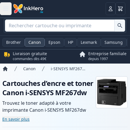
Panier
Connexio
Brother
Canon
Epson
HP
Lexmark
Samsung
Livraison gratuite
Entreprise familiale
commandes dès 49€
depuis 1997
Canon
i-SENSYS MF267dw
Accueil
Cartouches d’encre et toner
Canon i-SENSYS MF267dw
Trouvez le toner adapté à votre
imprimante Canon i-SENSYS MF267dw
avec notre gamme de cartouches
En savoir plus
compatibles et haute capacité. Profitez