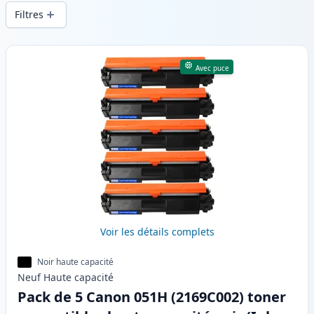
d’une qualité d’impression constante et
Filtres
d’une livraison rapide depuis un stock
local en .
Produits
Avec puce
Voir les détails complets
Noir haute capacité
Neuf
Haute
capacité
Pack de 5 Canon 051H (2169C002) toner