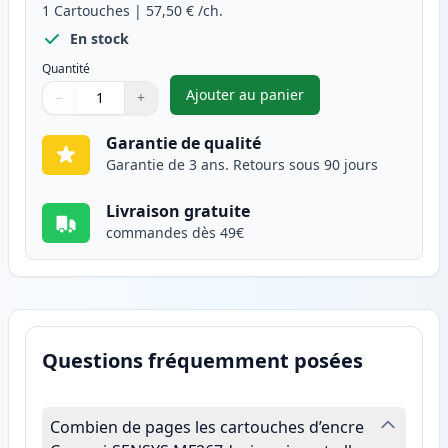
1
Cartouches
|
57,50 €
/ch.
En stock
Quantité
Ajouter au panier
−
+
,
Canon 051H (2169C002) toner 
Quantité
Utilisez les boutons pour ajuster
Quantité
:
1
Garantie de qualité
Garantie de 3 ans. Retours sous 90 jours
Livraison gratuite
commandes dès 49€
Questions fréquemment posées
Combien de pages les cartouches d’encre