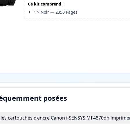
Ce kit comprend :
1
×
Noir
—
2350
Pages
réquemment posées
les cartouches d’encre Canon i-SENSYS MF4870dn impriment