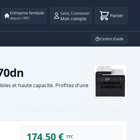
Entreprise familiale
Salut
,
Connexion
Panier
Mon compte
depuis 1997
Centre d'aide
870dn
es et haute capacité. Profitez d’une
174,50 €
TTC