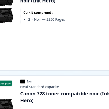
noir (Ink Hero)
Ce kit comprend :
2
×
Noir
—
2350
Pages
Noir
Avec puce
Neuf
Standard
capacité
Canon 728 toner compatible noir (In
Hero)