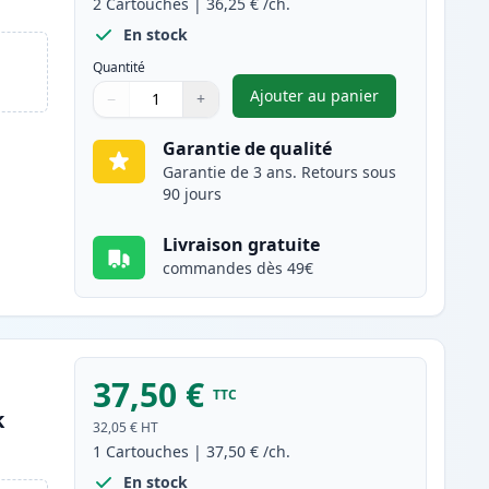
2
Cartouches
|
36,25 €
/ch.
En stock
Quantité
Ajouter au panier
−
+
,
Pack de 2 Canon 728 to
Quantité
Utilisez les boutons pour ajuster
Quantité
:
1
Garantie de qualité
Garantie de 3 ans. Retours sous
90 jours
Livraison gratuite
commandes dès 49€
37,50 €
TTC
k
32,05 €
HT
1
Cartouches
|
37,50 €
/ch.
En stock