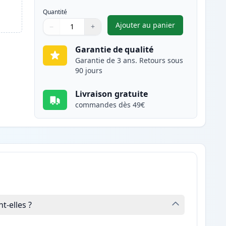
Quantité
Ajouter au panier
−
+
,
Canon 728 toner compat
Quantité
Utilisez les boutons pour ajuster
Quantité
:
1
Garantie de qualité
Garantie de 3 ans. Retours sous
90 jours
Livraison gratuite
commandes dès 49€
-elles ?