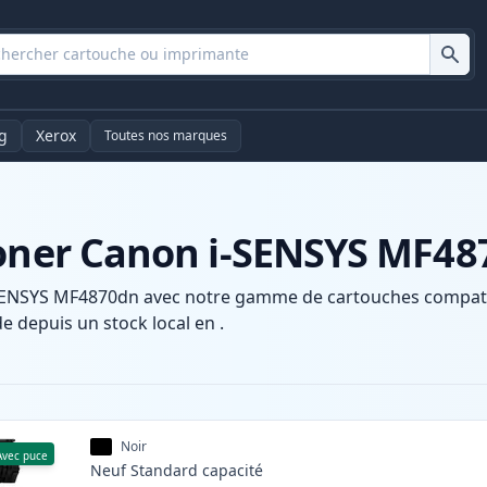
g
Xerox
Toutes nos marques
toner Canon i-SENSYS MF4
SENSYS MF4870dn avec notre gamme de cartouches compatibl
e depuis un stock local en .
Noir
Avec puce
Neuf
Standard
capacité