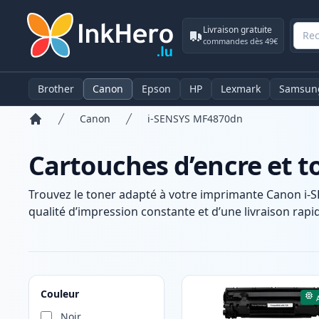
Livraison gratuite
commandes dès 49€
Brother
Canon
Epson
HP
Lexmark
Samsun
Canon
i-SENSYS MF4870dn
Accueil
Cartouches d’encre et 
Trouvez le toner adapté à votre imprimante Canon i-
qualité d’impression constante et d’une livraison rapid
Produits
Couleur
Noir