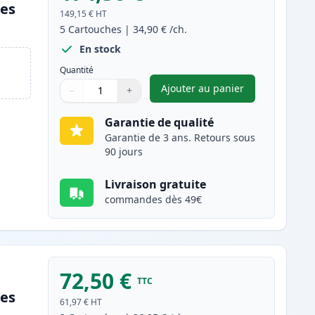
les
149,15 €
HT
5
Cartouches
|
34,90 €
/ch.
En stock
Quantité
Ajouter au panier
−
+
,
Pack de 5 Canon 728 to
Quantité
Utilisez les boutons pour ajuster
Quantité
:
1
Garantie de qualité
Garantie de 3 ans. Retours sous
90 jours
Livraison gratuite
commandes dès 49€
72,50 €
TTC
les
61,97 €
HT