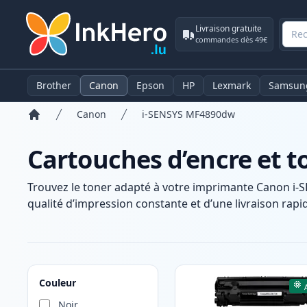
Livraison gratuite
commandes dès 49€
Brother
Canon
Epson
HP
Lexmark
Samsun
Canon
i-SENSYS MF4890dw
Accueil
Cartouches d’encre et 
Trouvez le toner adapté à votre imprimante Canon i-
qualité d’impression constante et d’une livraison rapid
Produits
Couleur
Noir