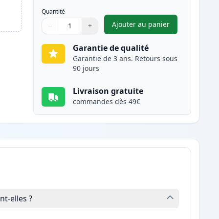
Quantité
Ajouter au panier
−
+
,
Canon 728 toner compat
Quantité
Utilisez les boutons pour ajuster
Quantité
:
1
Garantie de qualité
Garantie de 3 ans. Retours sous
90 jours
Livraison gratuite
commandes dès 49€
t-elles ?