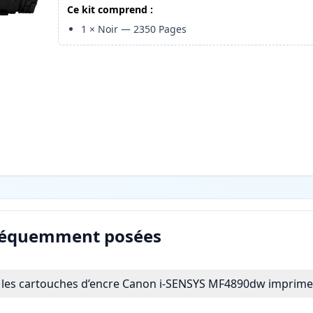
Ce kit comprend :
1
×
Noir
—
2350
Pages
réquemment posées
les cartouches d’encre Canon i-SENSYS MF4890dw imprimen