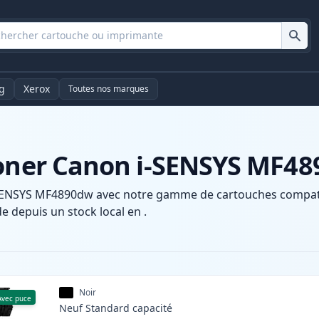
g
Xerox
Toutes nos marques
toner Canon i-SENSYS MF4
SENSYS MF4890dw avec notre gamme de cartouches compatibl
e depuis un stock local en .
Noir
Avec puce
Neuf
Standard
capacité