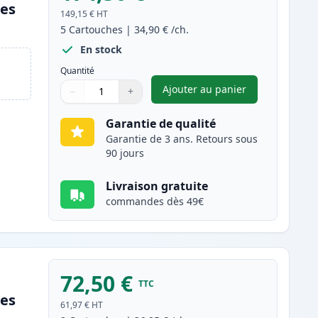
les
149,15 €
HT
5
Cartouches
|
34,90 €
/ch.
En stock
Quantité
Ajouter au panier
−
+
,
Pack de 5 Canon 728 to
Quantité
Utilisez les boutons pour ajuster
Quantité
:
1
Garantie de qualité
Garantie de 3 ans. Retours sous
90 jours
Livraison gratuite
commandes dès 49€
72,50 €
TTC
les
61,97 €
HT