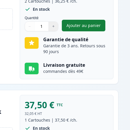
2
Cartouches
|
36,25 €
/ch.
En stock
Quantité
Ajouter au panier
−
+
,
Pack de 2 Canon 728 to
Quantité
Utilisez les boutons pour ajuster
Quantité
:
1
Garantie de qualité
Garantie de 3 ans. Retours sous
90 jours
Livraison gratuite
commandes dès 49€
37,50 €
TTC
k
32,05 €
HT
1
Cartouches
|
37,50 €
/ch.
En stock