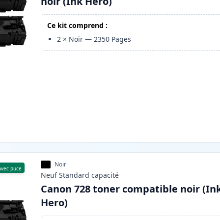
noir (Ink Hero)
Ce kit comprend :
2
×
Noir
—
2350
Pages
Noir
Avec puce
Neuf
Standard
capacité
Canon 728 toner compatible noir (In
Hero)