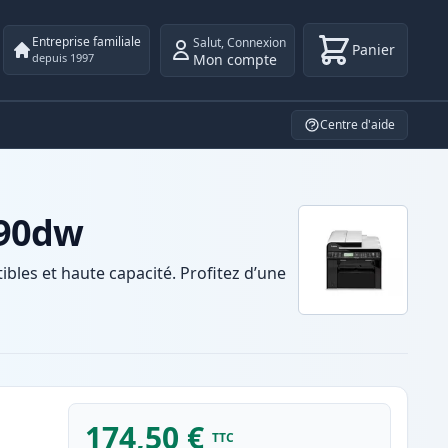
Entreprise familiale
Salut
,
Connexion
Panier
Mon compte
depuis 1997
Centre d'aide
890dw
es et haute capacité. Profitez d’une
174,50 €
TTC