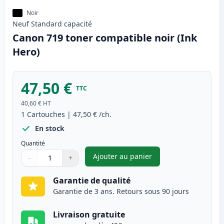
Noir
Neuf
Standard
capacité
Canon 719 toner compatible noir (Ink
Hero)
47,50 €
TTC
40,60 €
HT
1
Cartouches
|
47,50 €
/ch.
En stock
Quantité
Ajouter au panier
−
+
,
Canon 719 toner compatible n
Quantité
Utilisez les boutons pour ajuster
Quantité
:
1
Garantie de qualité
Garantie de 3 ans. Retours sous 90 jours
Livraison gratuite