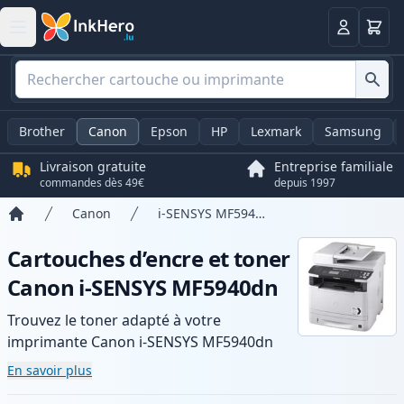
Panier
Connexio
Brother
Canon
Epson
HP
Lexmark
Samsung
Livraison gratuite
Entreprise familiale
commandes dès 49€
depuis 1997
Canon
i-SENSYS MF5940dn
Accueil
Cartouches d’encre et toner
Canon i-SENSYS MF5940dn
Trouvez le toner adapté à votre
imprimante Canon i-SENSYS MF5940dn
avec notre gamme de cartouches
En savoir plus
compatibles et haute capacité. Profitez