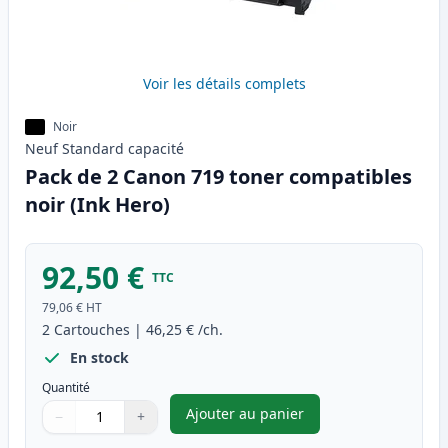
Voir les détails complets
Noir
Neuf
Standard
capacité
Pack de 2 Canon 719 toner compatibles
noir (Ink Hero)
92,50 €
TTC
79,06 €
HT
2
Cartouches
|
46,25 €
/ch.
En stock
Quantité
Ajouter au panier
−
+
,
Pack de 2 Canon 719 toner co
Quantité
Utilisez les boutons pour ajuster
Quantité
:
1