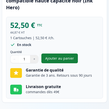
compatible haute capacité noir (Ink
Hero)
52,50 €
TTC
44,87 €
HT
1
Cartouches
|
52,50 €
/ch.
En stock
Quantité
Ajouter au panier
−
+
,
Canon CRG 719 H (3480B002) t
Quantité
Utilisez les boutons pour ajuster
Quantité
:
1
Garantie de qualité
Garantie de 3 ans. Retours sous 90 jours
Livraison gratuite
commandes dès 49€