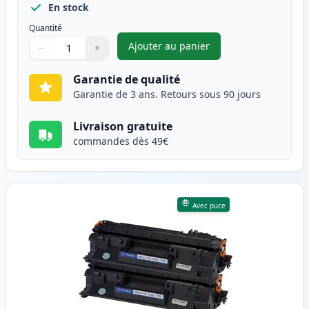
En stock
Quantité
Ajouter au panier
−
+
,
Pack de 2 Canon CRG 719 H (3
Quantité
Utilisez les boutons pour ajuster
Quantité
:
1
Garantie de qualité
Garantie de 3 ans. Retours sous 90 jours
Livraison gratuite
commandes dès 49€
Avec puce