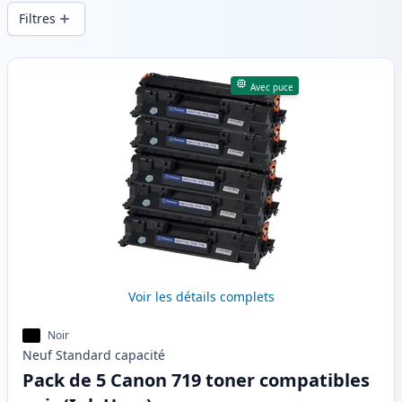
d’une qualité d’impression constante et
Filtres
d’une livraison rapide depuis un stock
local en .
Produits
Avec puce
Voir les détails complets
Noir
Neuf
Standard
capacité
Pack de 5 Canon 719 toner compatibles