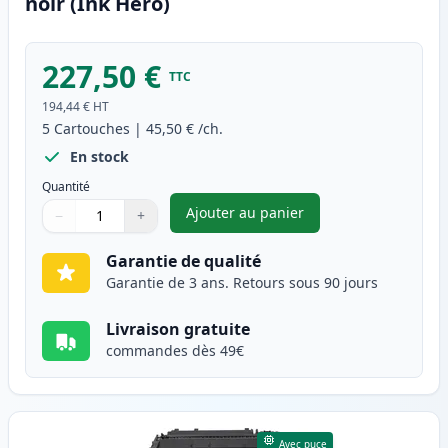
noir (Ink Hero)
227,50 €
TTC
194,44 €
HT
5
Cartouches
|
45,50 €
/ch.
En stock
Quantité
Ajouter au panier
−
+
,
Pack de 5 Canon 719 toner co
Quantité
Utilisez les boutons pour ajuster
Quantité
:
1
Garantie de qualité
Garantie de 3 ans. Retours sous 90 jours
Livraison gratuite
commandes dès 49€
Avec puce