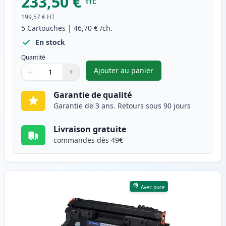
233,50 €
TTC
199,57 €
HT
5
Cartouches
|
46,70 €
/ch.
En stock
Quantité
Ajouter au panier
−
+
,
Pack de 5 Canon CRG 719 H (3
Quantité
Utilisez les boutons pour ajuster
Quantité
:
1
Garantie de qualité
Garantie de 3 ans. Retours sous 90 jours
Livraison gratuite
commandes dès 49€
Avec puce