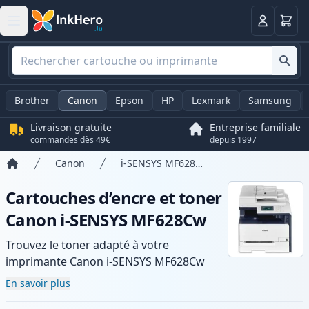
Panier
Connexio
Brother
Canon
Epson
HP
Lexmark
Samsung
Livraison gratuite
Entreprise familiale
commandes dès 49€
depuis 1997
Canon
i-SENSYS MF628Cw
Accueil
Cartouches d’encre et toner
Canon i-SENSYS MF628Cw
Trouvez le toner adapté à votre
imprimante Canon i-SENSYS MF628Cw
avec notre gamme de cartouches
En savoir plus
compatibles et haute capacité. Profitez