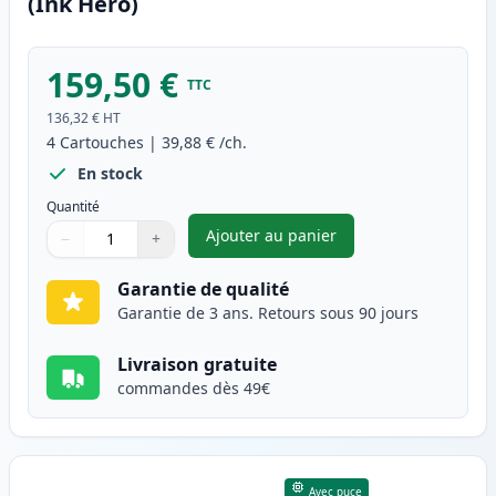
(Ink Hero)
159,50 €
TTC
136,32 €
HT
4
Cartouches
|
39,88 €
/ch.
En stock
Quantité
Ajouter au panier
−
+
,
Pack de 4 Canon 731 toner co
Quantité
Utilisez les boutons pour ajuster
Quantité
:
1
Garantie de qualité
Garantie de 3 ans. Retours sous 90 jours
Livraison gratuite
commandes dès 49€
Avec puce