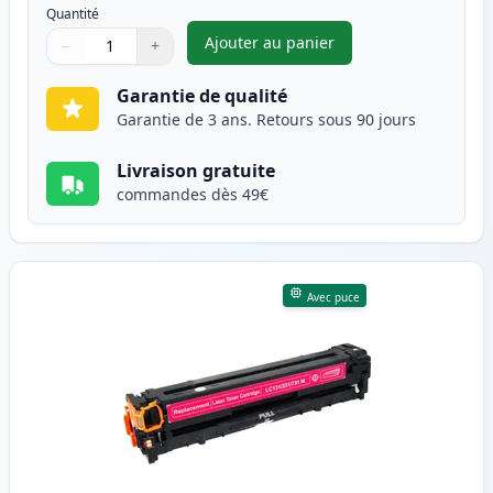
Quantité
Ajouter au panier
−
+
,
Canon 731 (6271B002) toner c
Quantité
Utilisez les boutons pour ajuster
Quantité
:
1
Garantie de qualité
Garantie de 3 ans. Retours sous 90 jours
Livraison gratuite
commandes dès 49€
Avec puce