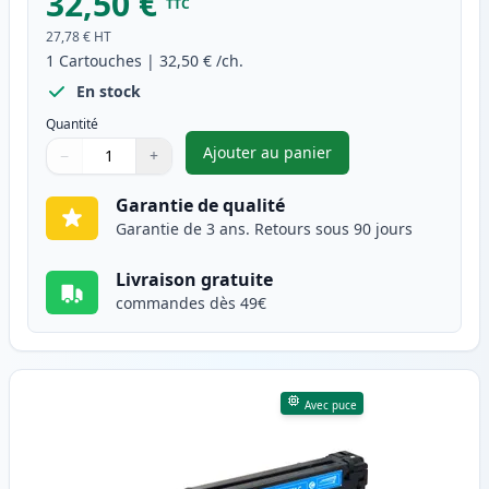
32,50 €
TTC
27,78 €
HT
1
Cartouches
|
32,50 €
/ch.
En stock
Quantité
Ajouter au panier
−
+
,
Canon 731 II (6273B002) tone
Quantité
Utilisez les boutons pour ajuster
Quantité
:
1
Garantie de qualité
Garantie de 3 ans. Retours sous 90 jours
Livraison gratuite
commandes dès 49€
Avec puce