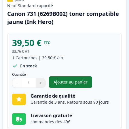
Neuf
Standard
capacité
Canon 731 (6269B002) toner compatible
jaune (Ink Hero)
39,50 €
TTC
33,76 €
HT
1
Cartouches
|
39,50 €
/ch.
En stock
Quantité
Ajouter au panier
−
+
,
Canon 731 (6269B002) toner c
Quantité
Utilisez les boutons pour ajuster
Quantité
:
1
Garantie de qualité
Garantie de 3 ans. Retours sous 90 jours
Livraison gratuite
commandes dès 49€