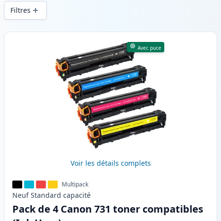
d’une qualité d’impression constante et
Filtres
d’une livraison rapide depuis un stock
local en .
Produits
Avec puce
Voir les détails complets
Multipack
Neuf
Standard
capacité
Pack de 4 Canon 731 toner compatibles