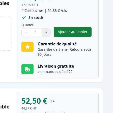
bles
177,35 €
HT
4
Cartouches
|
51,88 €
/ch.
En stock
Quantité
Ajouter au panier
−
+
,
Pack de 4 Canon 054H 
Quantité
Utilisez les boutons pour ajuster
Quantité
:
1
Garantie de qualité
Garantie de 3 ans. Retours sous
90 jours
Livraison gratuite
commandes dès 49€
52,50 €
TTC
ible
44,87 €
HT