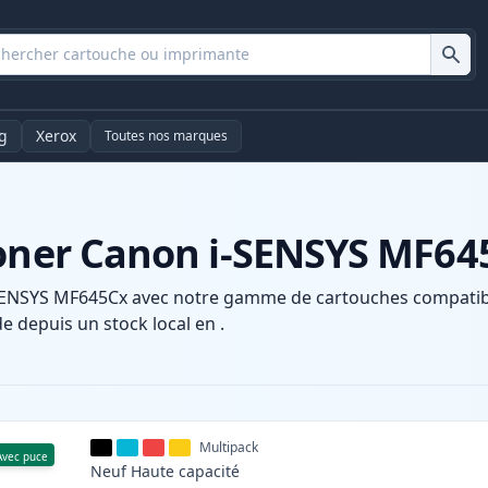
g
Xerox
Toutes nos marques
toner Canon i-SENSYS MF64
SENSYS MF645Cx avec notre gamme de cartouches compatible
e depuis un stock local en .
Multipack
Avec puce
Neuf
Haute
capacité