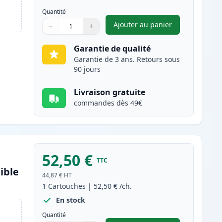
Quantité
Ajouter au panier
−
+
,
Canon 054H (3027C002)
Quantité
Utilisez les boutons pour ajuster
Quantité
:
1
Garantie de qualité
Garantie de 3 ans. Retours sous
90 jours
Livraison gratuite
commandes dès 49€
52,50 €
TTC
ible
44,87 €
HT
1
Cartouches
|
52,50 €
/ch.
En stock
Quantité