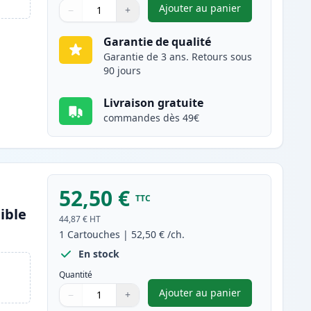
Ajouter au panier
−
+
,
Canon 054H (3026C002)
Quantité
Utilisez les boutons pour ajuster
Quantité
:
1
Garantie de qualité
Garantie de 3 ans. Retours sous
90 jours
Livraison gratuite
commandes dès 49€
52,50 €
TTC
ible
44,87 €
HT
1
Cartouches
|
52,50 €
/ch.
En stock
Quantité
Ajouter au panier
−
+
,
Canon 054H (3025C002)
Quantité
Utilisez les boutons pour ajuster
Quantité
:
1