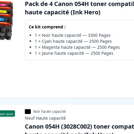
Pack de 4 Canon 054H toner compati
haute capacité (Ink Hero)
Ce kit comprend :
1
×
Noir haute capacité
—
3300
Pages
1
×
Cyan haute capacité
—
2500
Pages
1
×
Magenta haute capacité
—
2500
Pages
1
×
Jaune haute capacité
—
2500
Pages
Noir haute capacité
Avec puce
Neuf
Haute
capacité
Canon 054H (3028C002) toner compat