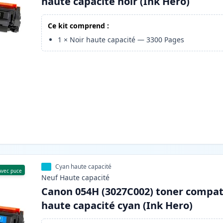
haute capacité noir (Ink Hero)
Ce kit comprend :
1
×
Noir haute capacité
—
3300
Pages
Cyan haute capacité
Avec puce
Neuf
Haute
capacité
Canon 054H (3027C002) toner compat
haute capacité cyan (Ink Hero)