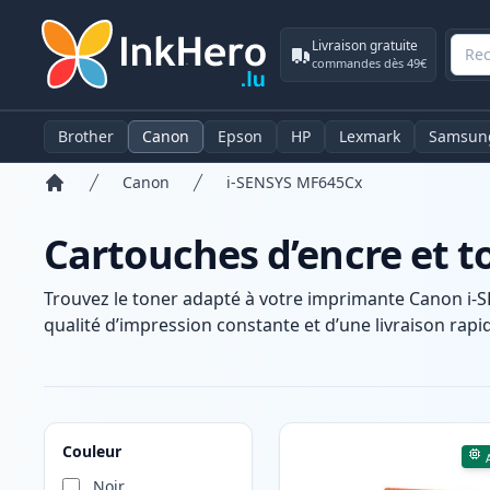
Livraison gratuite
commandes dès 49€
Brother
Canon
Epson
HP
Lexmark
Samsun
Canon
i-SENSYS MF645Cx
Accueil
Cartouches d’encre et 
Trouvez le toner adapté à votre imprimante Canon i-
qualité d’impression constante et d’une livraison rapid
Produits
Couleur
Noir