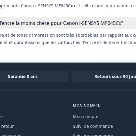
imprimante Canon i-SENSYS MF645Cx est celle d’une imprimante à e
 l’encre la moins chère pour Canon i-SENSYS MF645Cx?
re et de toner d’impression sont très abordables par rapport aux c
ité et garantissons que les cartouches d’encre et de toner fonctio
Garantie 3 ans
Retours sous 90 Jou
MON COMPTE
de
Mon compte
 retour
Suivi de commande
un retour
Suivi de commande