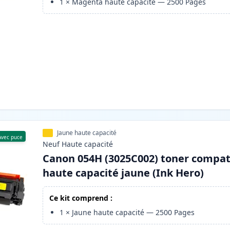
1
×
Magenta haute capacité
—
2500
Pages
Jaune haute capacité
Avec puce
Neuf
Haute
capacité
Canon 054H (3025C002) toner compat
haute capacité jaune (Ink Hero)
Ce kit comprend :
1
×
Jaune haute capacité
—
2500
Pages