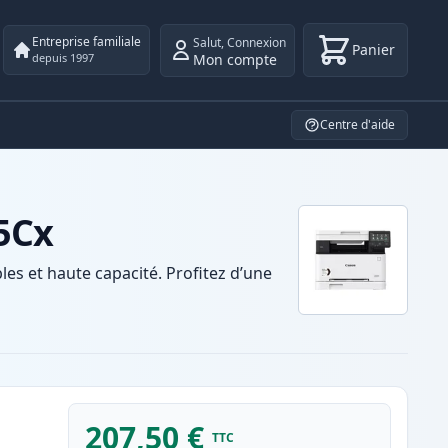
Entreprise familiale
Salut
,
Connexion
Panier
Mon compte
depuis 1997
Centre d'aide
5Cx
s et haute capacité. Profitez d’une
207,50 €
TTC