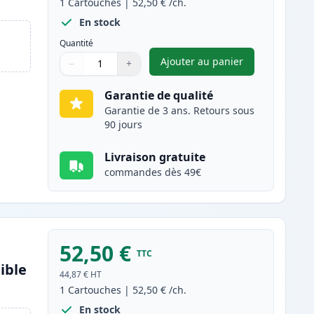
1
Cartouches
|
52,50 €
/ch.
En stock
Quantité
Ajouter au panier
−
+
,
Canon 054H (3028C002) 
Quantité
Utilisez les boutons pour ajuster
Quantité
:
1
Garantie de qualité
Garantie de 3 ans. Retours sous
90 jours
Livraison gratuite
commandes dès 49€
52,50 €
TTC
ible
44,87 €
HT
1
Cartouches
|
52,50 €
/ch.
En stock