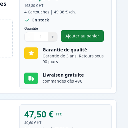
les
168,80 €
HT
4
Cartouches
|
49,38 €
/ch.
En stock
Quantité
Ajouter au panier
−
+
,
Pack de 4 Canon 718 to
Quantité
Utilisez les boutons pour ajuster
Quantité
:
1
Garantie de qualité
Garantie de 3 ans. Retours sous
90 jours
Livraison gratuite
commandes dès 49€
47,50 €
TTC
40,60 €
HT