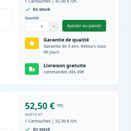
1
Cartouches
|
47,50 €
/ch.
En stock
Quantité
Ajouter au panier
−
+
,
Canon 718 (2662B002AA
Quantité
Utilisez les boutons pour ajuster
Quantité
:
1
Garantie de qualité
Garantie de 3 ans. Retours sous
90 jours
Livraison gratuite
commandes dès 49€
52,50 €
TTC
44,87 €
HT
1
Cartouches
|
52,50 €
/ch.
En stock