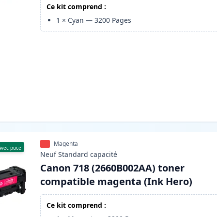
Ce kit comprend :
1
×
Cyan
—
3200
Pages
Magenta
Avec puce
Neuf
Standard
capacité
Canon 718 (2660B002AA) toner
compatible magenta (Ink Hero)
Ce kit comprend :