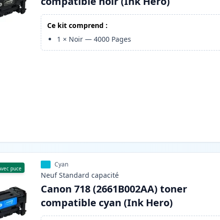
compatible noir (Ink Hero)
Ce kit comprend :
1
×
Noir
—
4000
Pages
Cyan
Avec puce
Neuf
Standard
capacité
Canon 718 (2661B002AA) toner
compatible cyan (Ink Hero)