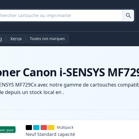
g
Xerox
Toutes nos marques
toner Canon i-SENSYS MF72
SENSYS MF729Cx avec notre gamme de cartouches compatible
e depuis un stock local en .
Multipack
Avec puce
Neuf
Standard
capacité