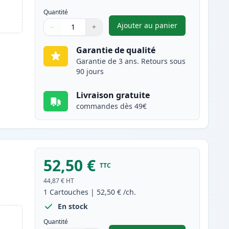
Quantité
Ajouter au panier
−
+
,
Canon 718 (2661B002AA
Quantité
Utilisez les boutons pour ajuster
Quantité
:
1
Garantie de qualité
Garantie de 3 ans. Retours sous
90 jours
Livraison gratuite
commandes dès 49€
52,50 €
TTC
44,87 €
HT
1
Cartouches
|
52,50 €
/ch.
En stock
Quantité