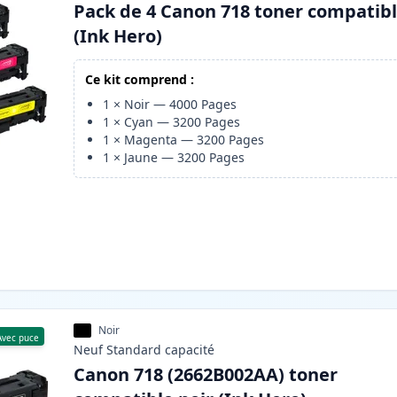
Pack de 4 Canon 718 toner compatib
(Ink Hero)
Ce kit comprend :
1
×
Noir
—
4000
Pages
1
×
Cyan
—
3200
Pages
1
×
Magenta
—
3200
Pages
1
×
Jaune
—
3200
Pages
Noir
Avec puce
Neuf
Standard
capacité
Canon 718 (2662B002AA) toner