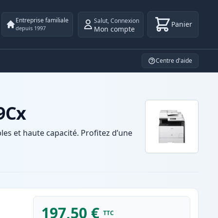
Entreprise familiale
Salut
,
Connexion
Panier
Mon compte
depuis 1997
Centre d'aide
9Cx
s et haute capacité. Profitez d’une
197,50 €
TTC