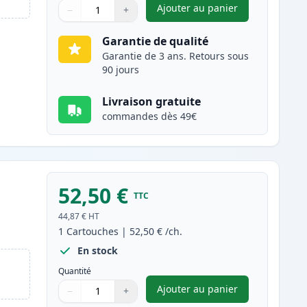
Ajouter au panier
−
+
,
Canon 718 (2660B002AA
Quantité
Utilisez les boutons pour ajuster
Quantité
:
1
Garantie de qualité
Garantie de 3 ans. Retours sous
90 jours
Livraison gratuite
commandes dès 49€
52,50 €
TTC
44,87 €
HT
1
Cartouches
|
52,50 €
/ch.
En stock
Quantité
Ajouter au panier
−
+
,
Canon 718 (2659B002AA
Quantité
Utilisez les boutons pour ajuster
Quantité
:
1