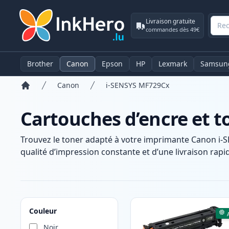
Livraison gratuite
commandes dès 49€
Brother
Canon
Epson
HP
Lexmark
Samsun
Canon
i-SENSYS MF729Cx
Accueil
Cartouches d’encre et 
Trouvez le toner adapté à votre imprimante Canon i-
qualité d’impression constante et d’une livraison rapid
Produits
Couleur
Noir