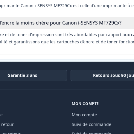
imprimante Canon i-SENSYS MF729Cx est celle d’une imprimante à e
 l’encre la moins chère pour Canon i-SENSYS MF729Cx?
re et de toner d’impression sont très abordables par rapport aux c
ité et garantissons que les cartouches d’encre et de toner fonctio
Garantie 3 ans
Retours sous 90 Jou
MON COMPTE
de
Mon compte
 retour
Suivi de commande
un retour
Suivi de commande