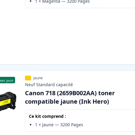
1
×
Magenta
—
3200
Pages
Jaune
Avec puce
Neuf
Standard
capacité
Canon 718 (2659B002AA) toner
compatible jaune (Ink Hero)
Ce kit comprend :
1
×
Jaune
—
3200
Pages