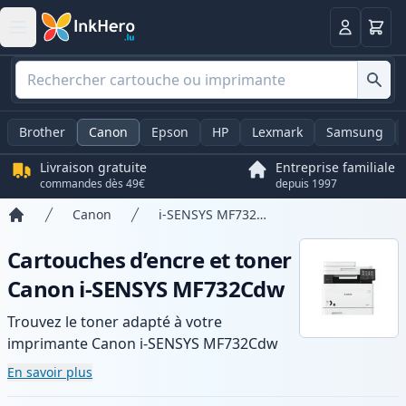
Panier
Connexio
Brother
Canon
Epson
HP
Lexmark
Samsung
Livraison gratuite
Entreprise familiale
commandes dès 49€
depuis 1997
Canon
i-SENSYS MF732Cdw
Accueil
Cartouches d’encre et toner
Canon i-SENSYS MF732Cdw
Trouvez le toner adapté à votre
imprimante Canon i-SENSYS MF732Cdw
avec notre gamme de cartouches
En savoir plus
compatibles et haute capacité. Profitez