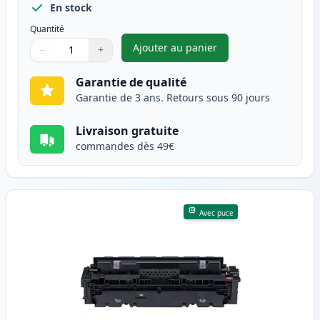
En stock
Quantité
Ajouter au panier
−
+
,
Canon 046H (1253C002) toner 
Quantité
Utilisez les boutons pour ajuster
Quantité
:
1
Garantie de qualité
Garantie de 3 ans. Retours sous 90 jours
Livraison gratuite
commandes dès 49€
Avec puce