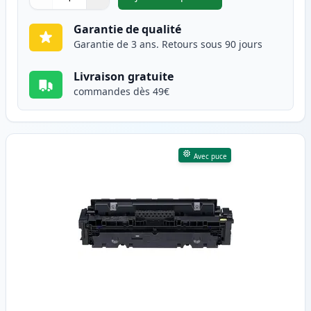
,
Canon 046H (1252C002) toner
Quantité
Utilisez les boutons pour ajuster
Quantité
:
1
Garantie de qualité
Garantie de 3 ans. Retours sous 90 jours
Livraison gratuite
commandes dès 49€
Avec puce