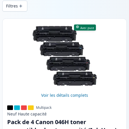
d’une qualité d’impression constante et
Filtres
d’une livraison rapide depuis un stock
local en .
Produits
Avec puce
Voir les détails complets
Multipack
Neuf
Haute
capacité
Pack de 4 Canon 046H toner