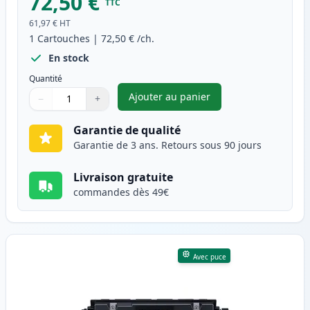
72,50 €
TTC
61,97 €
HT
1
Cartouches
|
72,50 €
/ch.
En stock
Quantité
Ajouter au panier
−
+
,
Canon 046H (1254C002) toner 
Quantité
Utilisez les boutons pour ajuster
Quantité
:
1
Garantie de qualité
Garantie de 3 ans. Retours sous 90 jours
Livraison gratuite
commandes dès 49€
Avec puce