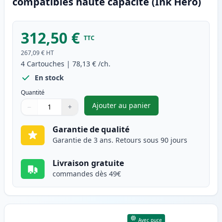
compatibles haute capacité (Ink Hero)
312,50 €
TTC
267,09 €
HT
4
Cartouches
|
78,13 €
/ch.
En stock
Quantité
Ajouter au panier
−
+
,
Pack de 4 Canon 046H toner c
Quantité
Utilisez les boutons pour ajuster
Quantité
:
1
Garantie de qualité
Garantie de 3 ans. Retours sous 90 jours
Livraison gratuite
commandes dès 49€
Avec puce