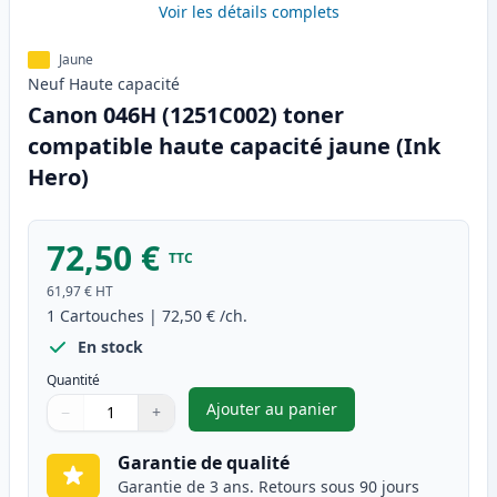
Voir les détails complets
Jaune
Neuf
Haute
capacité
Canon 046H (1251C002) toner
compatible haute capacité jaune (Ink
Hero)
72,50 €
TTC
61,97 €
HT
1
Cartouches
|
72,50 €
/ch.
En stock
Quantité
Ajouter au panier
−
+
,
Canon 046H (1251C002) toner 
Quantité
Utilisez les boutons pour ajuster
Quantité
:
1
Garantie de qualité
Garantie de 3 ans. Retours sous 90 jours