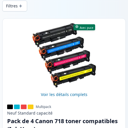
d’une qualité d’impression constante et
Filtres
d’une livraison rapide depuis un stock
local en .
Produits
Avec puce
Voir les détails complets
Multipack
Neuf
Standard
capacité
Pack de 4 Canon 718 toner compatibles