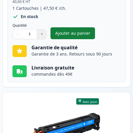
40,60 €
HT
1
Cartouches
|
47,50 €
/ch.
En stock
Quantité
Ajouter au panier
−
+
,
Canon 718 (2662B002AA) toner
Quantité
Utilisez les boutons pour ajuster
Quantité
:
1
Garantie de qualité
Garantie de 3 ans. Retours sous 90 jours
Livraison gratuite
commandes dès 49€
Avec puce