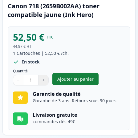
Canon 718 (2659B002AA) toner
compatible jaune (Ink Hero)
52,50 €
TTC
44,87 €
HT
1
Cartouches
|
52,50 €
/ch.
En stock
Quantité
Ajouter au panier
−
+
,
Canon 718 (2659B002AA) tone
Quantité
Utilisez les boutons pour ajuster
Quantité
:
1
Garantie de qualité
Garantie de 3 ans. Retours sous 90 jours
Livraison gratuite
commandes dès 49€