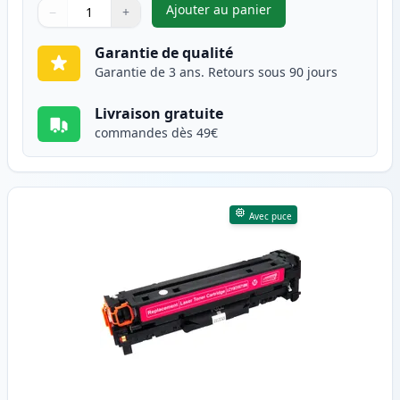
Ajouter au panier
−
+
,
Canon 718 (2661B002AA) tone
Quantité
Utilisez les boutons pour ajuster
Quantité
:
1
Garantie de qualité
Garantie de 3 ans. Retours sous 90 jours
Livraison gratuite
commandes dès 49€
Avec puce