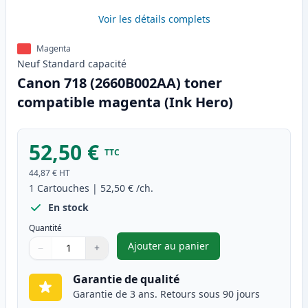
Voir les détails complets
Magenta
Neuf
Standard
capacité
Canon 718 (2660B002AA) toner
compatible magenta (Ink Hero)
52,50 €
TTC
44,87 €
HT
1
Cartouches
|
52,50 €
/ch.
En stock
Quantité
Ajouter au panier
−
+
,
Canon 718 (2660B002AA) tone
Quantité
Utilisez les boutons pour ajuster
Quantité
:
1
Garantie de qualité
Garantie de 3 ans. Retours sous 90 jours