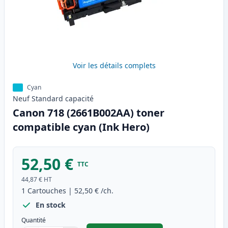
Voir les détails complets
Cyan
Neuf
Standard
capacité
Canon 718 (2661B002AA) toner
compatible cyan (Ink Hero)
52,50 €
TTC
44,87 €
HT
1
Cartouches
|
52,50 €
/ch.
En stock
Quantité