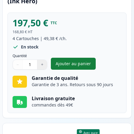
(Ink Hero)
197,50 €
TTC
168,80 €
HT
4
Cartouches
|
49,38 €
/ch.
En stock
Quantité
Ajouter au panier
−
+
,
Pack de 4 Canon 718 toner co
Quantité
Utilisez les boutons pour ajuster
Quantité
:
1
Garantie de qualité
Garantie de 3 ans. Retours sous 90 jours
Livraison gratuite
commandes dès 49€
Avec puce