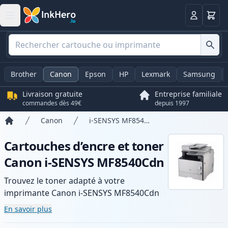
Panier
Connexio
Brother
Canon
Epson
HP
Lexmark
Samsung
Livraison gratuite
Entreprise familiale
commandes dès 49€
depuis 1997
Canon
i-SENSYS MF8540Cdn
Accueil
Cartouches d’encre et toner
Canon i-SENSYS MF8540Cdn
Trouvez le toner adapté à votre
imprimante Canon i-SENSYS MF8540Cdn
avec notre gamme de cartouches
En savoir plus
compatibles et haute capacité. Profitez