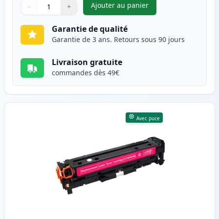
Ajouter au panier
−
+
,
Canon 718 (2661B002AA) tone
Quantité
Utilisez les boutons pour ajuster
Quantité
:
1
Garantie de qualité
Garantie de 3 ans. Retours sous 90 jours
Livraison gratuite
commandes dès 49€
Avec puce