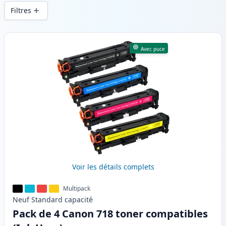
d’une qualité d’impression constante et
Filtres
d’une livraison rapide depuis un stock
local en .
Produits
Avec puce
Voir les détails complets
Multipack
Neuf
Standard
capacité
Pack de 4 Canon 718 toner compatibles