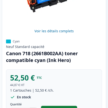
Voir les détails complets
Cyan
Neuf
Standard
capacité
Canon 718 (2661B002AA) toner
compatible cyan (Ink Hero)
52,50 €
TTC
44,87 €
HT
1
Cartouches
|
52,50 €
/ch.
En stock
Quantité