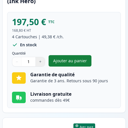
(Ink Hero)
197,50 €
TTC
168,80 €
HT
4
Cartouches
|
49,38 €
/ch.
En stock
Quantité
Ajouter au panier
−
+
,
Pack de 4 Canon 718 toner co
Quantité
Utilisez les boutons pour ajuster
Quantité
:
1
Garantie de qualité
Garantie de 3 ans. Retours sous 90 jours
Livraison gratuite
commandes dès 49€
Avec puce