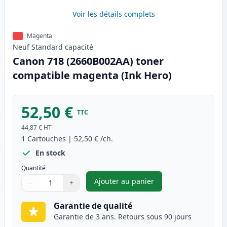
Voir les détails complets
Magenta
Neuf
Standard
capacité
Canon 718 (2660B002AA) toner
compatible magenta (Ink Hero)
52,50 €
TTC
44,87 €
HT
1
Cartouches
|
52,50 €
/ch.
En stock
Quantité
Ajouter au panier
−
+
,
Canon 718 (2660B002AA) tone
Quantité
Utilisez les boutons pour ajuster
Quantité
:
1
Garantie de qualité
Garantie de 3 ans. Retours sous 90 jours