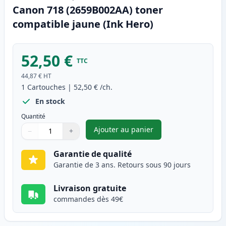
Canon 718 (2659B002AA) toner
compatible jaune (Ink Hero)
52,50 €
TTC
44,87 €
HT
1
Cartouches
|
52,50 €
/ch.
En stock
Quantité
Ajouter au panier
−
+
,
Canon 718 (2659B002AA) tone
Quantité
Utilisez les boutons pour ajuster
Quantité
:
1
Garantie de qualité
Garantie de 3 ans. Retours sous 90 jours
Livraison gratuite
commandes dès 49€