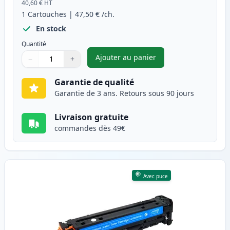
40,60 €
HT
1
Cartouches
|
47,50 €
/ch.
En stock
Quantité
Ajouter au panier
−
+
,
Canon 718 (2662B002AA) toner
Quantité
Utilisez les boutons pour ajuster
Quantité
:
1
Garantie de qualité
Garantie de 3 ans. Retours sous 90 jours
Livraison gratuite
commandes dès 49€
Avec puce