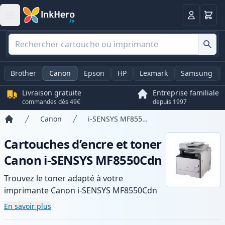
Panier
Connexio
Brother
Canon
Epson
HP
Lexmark
Samsung
Livraison gratuite
Entreprise familiale
commandes dès 49€
depuis 1997
Canon
i-SENSYS MF8550Cdn
Accueil
Cartouches d’encre et toner
Canon i-SENSYS MF8550Cdn
Trouvez le toner adapté à votre
imprimante Canon i-SENSYS MF8550Cdn
avec notre gamme de cartouches
En savoir plus
compatibles et haute capacité. Profitez