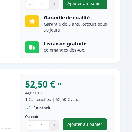
Ajouter au panier
−
+
,
Canon 718 (2660B002AA
Quantité
Utilisez les boutons pour ajuster
Quantité
:
1
Garantie de qualité
Garantie de 3 ans. Retours sous
90 jours
Livraison gratuite
commandes dès 49€
52,50 €
TTC
44,87 €
HT
1
Cartouches
|
52,50 €
/ch.
En stock
Quantité
Ajouter au panier
−
+
,
Canon 718 (2659B002AA
Quantité
Utilisez les boutons pour ajuster
Quantité
:
1