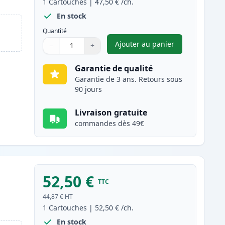
1
Cartouches
|
47,50 €
/ch.
En stock
Quantité
Ajouter au panier
−
+
,
Canon 718 (2662B002AA
Quantité
Utilisez les boutons pour ajuster
Quantité
:
1
Garantie de qualité
Garantie de 3 ans. Retours sous
90 jours
Livraison gratuite
commandes dès 49€
52,50 €
TTC
44,87 €
HT
1
Cartouches
|
52,50 €
/ch.
En stock