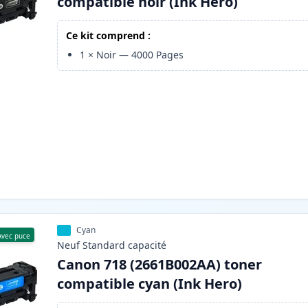
compatible noir (Ink Hero)
Ce kit comprend :
1
×
Noir
—
4000
Pages
Cyan
Avec puce
Neuf
Standard
capacité
Canon 718 (2661B002AA) toner
compatible cyan (Ink Hero)