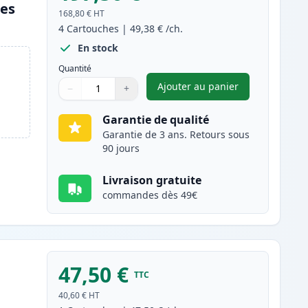
les
168,80 €
HT
4
Cartouches
|
49,38 €
/ch.
En stock
Quantité
Ajouter au panier
−
+
,
Pack de 4 Canon 718 to
Quantité
Utilisez les boutons pour ajuster
Quantité
:
1
Garantie de qualité
Garantie de 3 ans. Retours sous
90 jours
Livraison gratuite
commandes dès 49€
47,50 €
TTC
40,60 €
HT