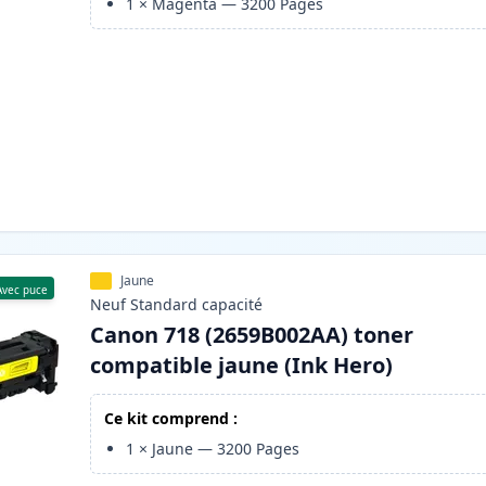
1
×
Magenta
—
3200
Pages
Jaune
Avec puce
Neuf
Standard
capacité
Canon 718 (2659B002AA) toner
compatible jaune (Ink Hero)
Ce kit comprend :
1
×
Jaune
—
3200
Pages