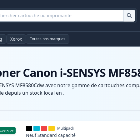
g
Xerox
Toutes nos marques
toner Canon i-SENSYS MF8
SENSYS MF8580Cdw avec notre gamme de cartouches compatib
e depuis un stock local en .
Multipack
Avec puce
Neuf
Standard
capacité