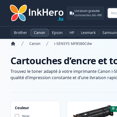
Livraison gratuite
commandes dès 49€
Brother
Canon
Epson
HP
Lexmark
Samsun
Canon
i-SENSYS MF8580Cdw
Accueil
Cartouches d’encre et 
Trouvez le toner adapté à votre imprimante Canon i-
qualité d’impression constante et d’une livraison rapid
Produits
Couleur
Noir