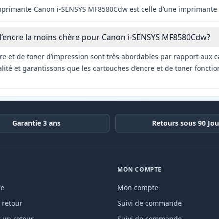
imprimante Canon i-SENSYS MF8580Cdw est celle d’une imprimante 
 l’encre la moins chère pour Canon i-SENSYS MF8580Cdw?
re et de toner d’impression sont très abordables par rapport aux c
ité et garantissons que les cartouches d’encre et de toner fonctio
Garantie 3 ans
Retours sous 90 Jou
MON COMPTE
de
Mon compte
 retour
Suivi de commande
un retour
Suivi de commande