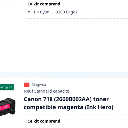
Ce kit comprend :
1
×
Cyan
—
3200
Pages
Magenta
Avec puce
Neuf
Standard
capacité
Canon 718 (2660B002AA) toner
compatible magenta (Ink Hero)
Ce kit comprend :