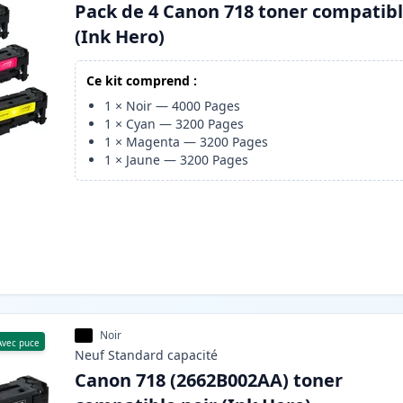
Pack de 4 Canon 718 toner compatib
(Ink Hero)
Ce kit comprend :
1
×
Noir
—
4000
Pages
1
×
Cyan
—
3200
Pages
1
×
Magenta
—
3200
Pages
1
×
Jaune
—
3200
Pages
Noir
Avec puce
Neuf
Standard
capacité
Canon 718 (2662B002AA) toner