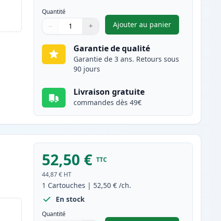
Quantité
Ajouter au panier
−
+
,
Canon 718 (2661B002AA
Quantité
Utilisez les boutons pour ajuster
Quantité
:
1
Garantie de qualité
Garantie de 3 ans. Retours sous
90 jours
Livraison gratuite
commandes dès 49€
52,50 €
TTC
44,87 €
HT
1
Cartouches
|
52,50 €
/ch.
En stock
Quantité