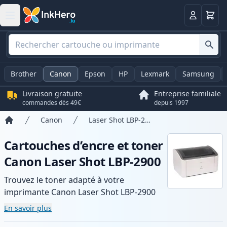
Panier
Connexio
Brother
Canon
Epson
HP
Lexmark
Samsung
Livraison gratuite
Entreprise familiale
commandes dès 49€
depuis 1997
Canon
Laser Shot LBP-2900
Accueil
Cartouches d’encre et toner
Canon Laser Shot LBP-2900
Trouvez le toner adapté à votre
imprimante Canon Laser Shot LBP-2900
avec notre gamme de cartouches
En savoir plus
compatibles et haute capacité. Profitez