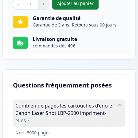
Ajouter au panier
−
+
,
Canon 703 toner compatible n
Quantité
Utilisez les boutons pour ajuster
Quantité
:
1
Garantie de qualité
Garantie de 3 ans. Retours sous 90 jours
Livraison gratuite
commandes dès 49€
Questions fréquemment posées
Combien de pages les cartouches d’encre
Canon Laser Shot LBP-2900 impriment-
elles ?
Noir: 3000 pages