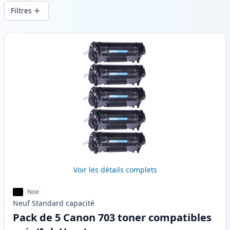
d’une qualité d’impression constante et
Filtres
d’une livraison rapide depuis un stock
local en .
Produits
Voir les détails complets
Noir
Neuf
Standard
capacité
Pack de 5 Canon 703 toner compatibles