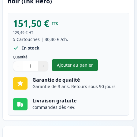
noir (Ink Hero)
151,50 €
TTC
129,49 €
HT
5
Cartouches
|
30,30 €
/ch.
En stock
Quantité
Ajouter au panier
−
+
,
Pack de 5 Canon 703 toner co
Quantité
Utilisez les boutons pour ajuster
Quantité
:
1
Garantie de qualité
Garantie de 3 ans. Retours sous 90 jours
Livraison gratuite
commandes dès 49€