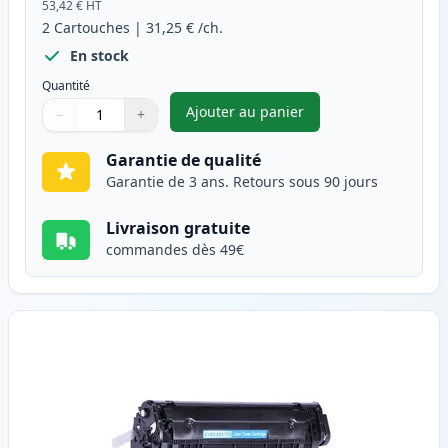
53,42 €
HT
2
Cartouches
|
31,25 €
/ch.
En stock
Quantité
Ajouter au panier
−
+
,
Pack de 2 Canon 703 toner co
Quantité
Utilisez les boutons pour ajuster
Quantité
:
1
Garantie de qualité
Garantie de 3 ans. Retours sous 90 jours
Livraison gratuite
commandes dès 49€