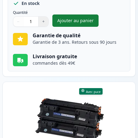
En stock
Quantité
Ajouter au panier
−
+
,
Pack de 2 Canon CRG 719 H (3
Quantité
Utilisez les boutons pour ajuster
Quantité
:
1
Garantie de qualité
Garantie de 3 ans. Retours sous 90 jours
Livraison gratuite
commandes dès 49€
Avec puce