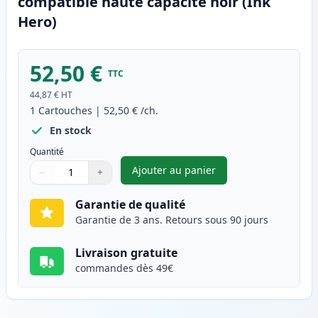
compatible haute capacité noir (Ink
Hero)
52,50 €
TTC
44,87 €
HT
1
Cartouches
|
52,50 €
/ch.
En stock
Quantité
Ajouter au panier
−
+
,
Canon CRG 719 H (3480B002) t
Quantité
Utilisez les boutons pour ajuster
Quantité
:
1
Garantie de qualité
Garantie de 3 ans. Retours sous 90 jours
Livraison gratuite
commandes dès 49€