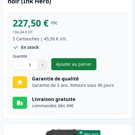
noir (Ink Hero)
227,50 €
TTC
194,44 €
HT
5
Cartouches
|
45,50 €
/ch.
En stock
Quantité
Ajouter au panier
−
+
,
Pack de 5 Canon 719 toner co
Quantité
Utilisez les boutons pour ajuster
Quantité
:
1
Garantie de qualité
Garantie de 3 ans. Retours sous 90 jours
Livraison gratuite
commandes dès 49€
Avec puce