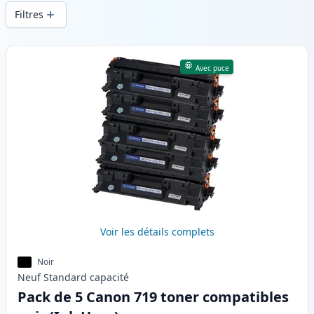
d’impression constante et d’une livraison
Filtres
rapide depuis un stock local en .
Produits
Avec puce
Voir les détails complets
Noir
Neuf
Standard
capacité
Pack de 5 Canon 719 toner compatibles