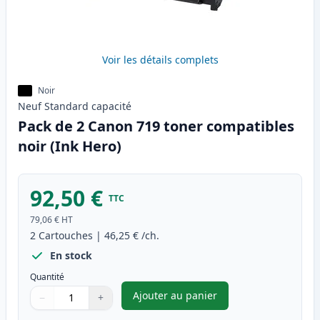
Voir les détails complets
Noir
Neuf
Standard
capacité
Pack de 2 Canon 719 toner compatibles
noir (Ink Hero)
92,50 €
TTC
79,06 €
HT
2
Cartouches
|
46,25 €
/ch.
En stock
Quantité
Ajouter au panier
−
+
,
Pack de 2 Canon 719 toner co
Quantité
Utilisez les boutons pour ajuster
Quantité
:
1