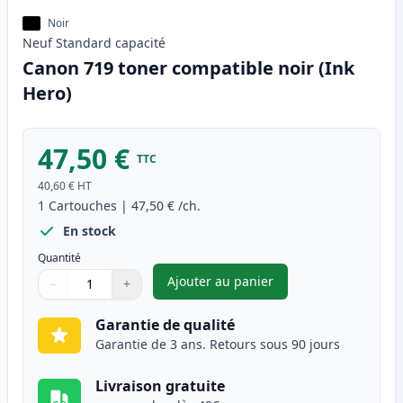
Noir
Neuf
Standard
capacité
Canon 719 toner compatible noir (Ink
Hero)
47,50 €
TTC
40,60 €
HT
1
Cartouches
|
47,50 €
/ch.
En stock
Quantité
Ajouter au panier
−
+
,
Canon 719 toner compatible n
Quantité
Utilisez les boutons pour ajuster
Quantité
:
1
Garantie de qualité
Garantie de 3 ans. Retours sous 90 jours
Livraison gratuite