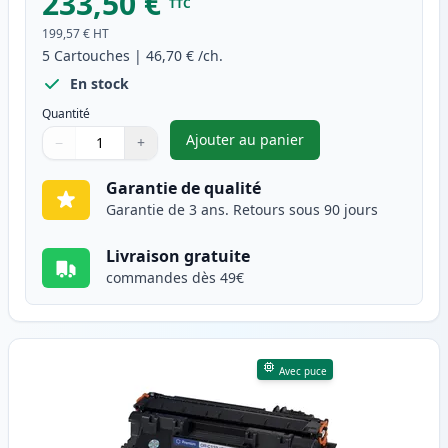
233,50 €
TTC
199,57 €
HT
5
Cartouches
|
46,70 €
/ch.
En stock
Quantité
Ajouter au panier
−
+
,
Pack de 5 Canon CRG 719 H (3
Quantité
Utilisez les boutons pour ajuster
Quantité
:
1
Garantie de qualité
Garantie de 3 ans. Retours sous 90 jours
Livraison gratuite
commandes dès 49€
Avec puce